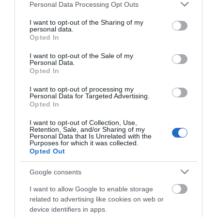
ΑΝΔΡΙΩΤΙΣΕΣ
Please note that this website/app uses one or more Google
Personal Data Processing Opt Outs
services and may gather and store information including but
ΑΠΆΝΤΗΣΗ
not limited to your visit or usage behaviour. You may click to
I want to opt-out of the Sharing of my
personal data.
grant or deny consent to Google and its third-party tags to
Opted In
use your data for below specified purposes in below Google
ΑΦΉΣΤΕ ΈΝΑ ΣΧΌΛΙΟ
consent section.
I want to opt-out of the Sale of my
Personal Data.
Opted In
I want to opt-out of processing my
Η ηλ. διεύθυνση σας δεν δημοσιεύεται.
Τα υποχρεωτικά πεδία
Personal Data for Targeted Advertising.
σημειώνονται με
*
Opted In
I want to opt-out of Collection, Use,
Retention, Sale, and/or Sharing of my
Personal Data that Is Unrelated with the
Purposes for which it was collected.
Opted Out
Google consents
I want to allow Google to enable storage
related to advertising like cookies on web or
device identifiers in apps.