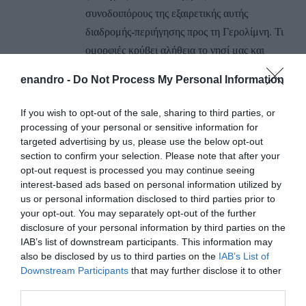
συνοδοιπόρους της εξαιρετικής αυτής
διαδρομής-περιήγησης προς τη Γερολίμνη. Τι
ομορφιές κρύβει αλήθεια το νησί μας και
πόσες λίγες γνωρίζουμε. Αν αξιοποιηθούν όλες
enandro -
Do Not Process My Personal Information
αυτές μέσω του πεζοπορικού τουρισμού από
τα τουριστικά γραφεία φαντασθήτε τι
If you wish to opt-out of the sale, sharing to third parties, or
”κράχτης” είναι.
processing of your personal or sensitive information for
targeted advertising by us, please use the below opt-out
Να συγχαρώ και τον κ.Μπασαντή ο οποίος
section to confirm your selection. Please note that after your
συχνά πυκνά κάνει αυτές τις εξαιρετικές
opt-out request is processed you may continue seeing
αναρτήσεις μακριά από τα μίζερα τα
interest-based ads based on personal information utilized by
”μικροπολιτικά” και την κακομοιριά και
us or personal information disclosed to third parties prior to
your opt-out. You may separately opt-out of the further
κακεντρέχεια που διαβάζουμε στα σχόλια
disclosure of your personal information by third parties on the
κάποιων αναγνωστών. Δυστυχώς κάθε μικρός
IAB’s list of downstream participants. This information may
τόπος συνοδεύεται από μεγάλα μίση.
also be disclosed by us to third parties on the
IAB’s List of
Downstream Participants
that may further disclose it to other
Χριστός Ανέστη και καλή Πρωτομαγιά στους
third parties.
απανταχού της γης ΑΝΔΡΙΩΤΕΣ &