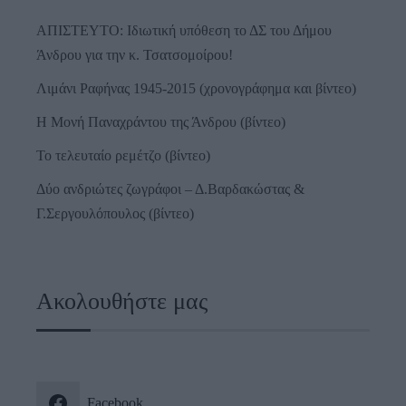
ΑΠΙΣΤΕΥΤΟ: Ιδιωτική υπόθεση το ΔΣ του Δήμου
Άνδρου για την κ. Τσατσομοίρου!
Λιμάνι Ραφήνας 1945-2015 (χρονογράφημα και βίντεο)
Η Μονή Παναχράντου της Άνδρου (βίντεο)
Το τελευταίο ρεμέτζο (βίντεο)
Δύο ανδριώτες ζωγράφοι – Δ.Βαρδακώστας &
Γ.Σεργουλόπουλος (βίντεο)
Ακολουθήστε μας
Facebook