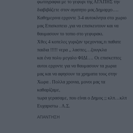
φωτογραφια με το γεφυρι της ΑΓΑΠΗΣ την
διαβιβάζετε στον αγαπητο μας Δημαρχο….
Καθημερινα ερχοντε 3-4 αυτοκίνητα στο χωριο
μας Επισκοπειο ,για να επισκευτουν και να
θαυμασουν το τοπιο στο γεφυρακι.
Χθες 4 κοπελες γυριζαν τρεχοντας,τι παθατε
παιδια !!!!! νερα ,, λασπες…ζουγκλα
και ένα πολυ μεγαλο ΦΙΔΙ…. Οι επισκεπτες
αυτοι ερχοντε για να θαυμασουν τα χωρια
μας και να αφησουν τα χρηματα τους στην
Χωρα . Πολλα χρονια, μονοι μας τα
καθαρίζαμε,
τωρα γερασαμε, που είναι ο Δημος ;; κλπ…κλπ
Ευχαριστω . Λ.Σ.
ΑΠΆΝΤΗΣΗ