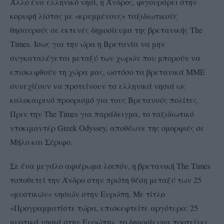
Άλλο ένα ελληνικό νησί, η Άνδρος, φιγουράρει στην
κορυφή λίστας με «κρυμμένους» ταξιδιωτικούς
θησαυρούς σε εκτενές δημοσίευμα της βρετανικής The
Times.
Ίσως για την ώρα η Βρετανία να μην
συγκαταλέγεται μεταξύ των χωρών που μπορούν να
επισκεφθούν τη χώρα μας, ωστόσο τα βρετανικά ΜΜΕ
συνεχίζουν να προτείνουν τα ελληνικά νησιά ως
καλοκαιρινό προορισμό για τους Βρετανούς πολίτες.
Πριν την The Times για παράδειγμα, το ταξιδιωτικό
ντοκιμαντέρ Greek Odyssey, αποθέωνε της ομορφιές σε
Μήλο και Σέριφο.
Σε ένα μεγάλο αφιέρωμα λοιπόν, η βρετανική The Times
τοποθετεί την Άνδρο στην πρώτη θέση μεταξύ των 25
«μυστικών» νησιών στην Ευρώπη. Με τίτλο
«Προγραμματίστε τώρα, επισκεφτείτε αργότερα: 25
μυστικά νησιά στην Ευρώπη», το δημοσίευμα προτείνει