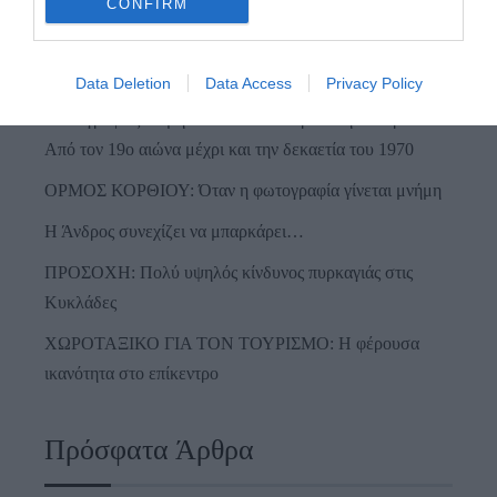
CONFIRM
Προτεινόμενα άρθρα
Data Deletion
Data Access
Privacy Policy
Φωτογραφίες-κειμήλια από καλοκαίρια στην Άνδρο –
Από τον 19ο αιώνα μέχρι και την δεκαετία του 1970
ΟΡΜΟΣ ΚΟΡΘΙΟΥ: Όταν η φωτογραφία γίνεται μνήμη
Η Άνδρος συνεχίζει να μπαρκάρει…
ΠΡΟΣΟΧΗ: Πολύ υψηλός κίνδυνος πυρκαγιάς στις
Κυκλάδες
ΧΩΡΟΤΑΞΙΚΟ ΓΙΑ ΤΟΝ ΤΟΥΡΙΣΜΟ: Η φέρουσα
ικανότητα στο επίκεντρο
Πρόσφατα Άρθρα