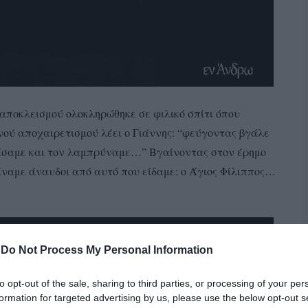
αποκλεισμού ολοκληρώθηκε σε φιλικό σπίτι όπου
νού αποχαιρετισμού λέει ο Γιάννης: “φεύγοντας βγάλε
τίσαμε και τον λαμπρύναμε…” Βγαίνοντας στον έρημο
είναμε άναυδοι από αυτό που είδαμε: ο Άγιος Φίλιππος…
-
Do Not Process My Personal Information
to opt-out of the sale, sharing to third parties, or processing of your per
formation for targeted advertising by us, please use the below opt-out s