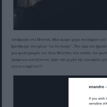
Απόβραδο στο Μπατσί. Μια ακόμα μέρα πανδημίας και 
βρεθήκαμε δύο φίλοι “να τα πούμε”. Την ώρα του βραδι
μια φωτογραφία τον Άγιο Φίλιππο, που απόψε τον φω
δρόμο και κοιτάζοντας προς την μεριά της εκκλησίας μ
αναγεννημένος!!!
enandro 
If you wish 
sensitive in