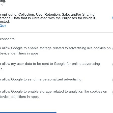
η στο βυζαντινό κτίσμα. Ήταν μια εξπρεσιονιστική
ing.
In
, λευκός, νυχτερινός φωτισμός. Αλλά μια εικόνα που
o opt-out of Collection, Use, Retention, Sale, and/or Sharing
ιάσεων που δημιουργούσαν τα διατεταγμένα φωτιστικά
ersonal Data that Is Unrelated with the Purposes for which it
lected.
Out
consents
o allow Google to enable storage related to advertising like cookies on
evice identifiers in apps.
o allow my user data to be sent to Google for online advertising
s.
to allow Google to send me personalized advertising.
o allow Google to enable storage related to analytics like cookies on
evice identifiers in apps.