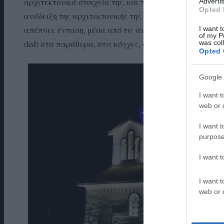
αρχιτεκτονικά στοιχεία της, και προσέδιναν μια έντασ
Advertis
Opted 
ανάδειξη της αρχιτεκτονικής της. Δεν ήταν πια ο απλός
I want t
απέπνεε ένταση, μέσα από τις αντιθέσεις των φωτοσκ
of my P
was col
(led) στα παράθυρα, στις κόγχες, στα καμπαναριά…
Opted 
Google 
I want t
web or d
I want t
purpose
I want 
I want t
web or d