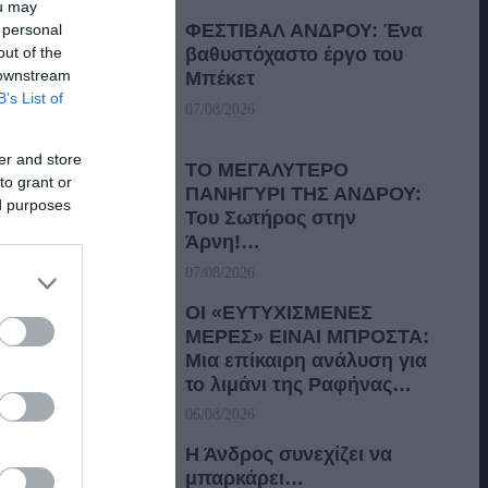
ou may
ΦΕΣΤΙΒΑΛ ΑΝΔΡΟΥ: Ένα
 personal
out of the
βαθυστόχαστο έργο του
 downstream
Μπέκετ
B’s List of
07/08/2026
er and store
ΤΟ ΜΕΓΑΛΥΤΕΡΟ
to grant or
ΠΑΝΗΓΥΡΙ ΤΗΣ ΑΝΔΡΟΥ:
ed purposes
Του Σωτήρος στην
Άρνη!…
07/08/2026
ΟΙ «ΕΥΤΥΧΙΣΜΕΝΕΣ
ΜΕΡΕΣ» ΕΙΝΑΙ ΜΠΡΟΣΤΑ:
Μια επίκαιρη ανάλυση για
το λιμάνι της Ραφήνας…
06/08/2026
Η Άνδρος συνεχίζει να
μπαρκάρει…