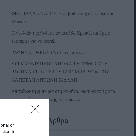
ΦΕΣΤΙΒΑΛ ΑΝΔΡΟΥ: Ένα βαθυστόχαστο έργο του
Μπέκετ
Η νεολαία της Άνδρου είναι εδώ. Χρειάζεται όμως
ευκαιρίες για να φανεί.
ΡΑΦΗΝΑ – ΘΕΟΥΤΑ σημειώσατε…
ΣΥΓΚΛΟΝΙΣΤΙΚΟΣ ΑΠΟΧΑΙΡΕΤΙΣΜΟΣ ΣΤΗ
ΡΑΦΗΝΑ ΣΤΟ «ΤΕΛΕΥΤΑΙΟ ΜΠΑΡΚΟ» ΤΟΥ
ΚΑΠΕΤΑΝ ΑΝΤΩΝΗ ΒΙΔΑΛΗ
Απαράδεκτη εμπειρία στη Ραφήνα. Φωτογραφίες από
την αναχώρηση εκείνης της ώρας…
Πρόσφατα Άρθρα
sonal or
ection to