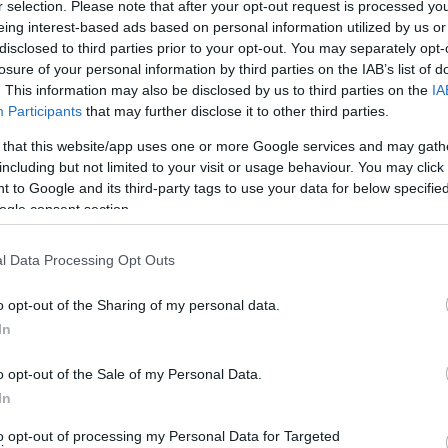
r selection. Please note that after your opt-out request is processed y
eing interest-based ads based on personal information utilized by us or
disclosed to third parties prior to your opt-out. You may separately opt-
losure of your personal information by third parties on the IAB’s list of
. This information may also be disclosed by us to third parties on the
IA
Participants
that may further disclose it to other third parties.
 that this website/app uses one or more Google services and may gath
including but not limited to your visit or usage behaviour. You may click 
 to Google and its third-party tags to use your data for below specifi
ogle consent section.
l Data Processing Opt Outs
o opt-out of the Sharing of my personal data.
In
το Μπατσί, ήταν μέχρι σήμερα φωταγωγημένη με
o opt-out of the Sale of my Personal Data.
 λευκή, φωτεινή μέσα στο σκοτάδι της νύχτας. Ξαφνικά
In
διαφορετική όψη. Οι έντονες φωτοσκιάσεις, τόνιζαν τα
to opt-out of processing my Personal Data for Targeted