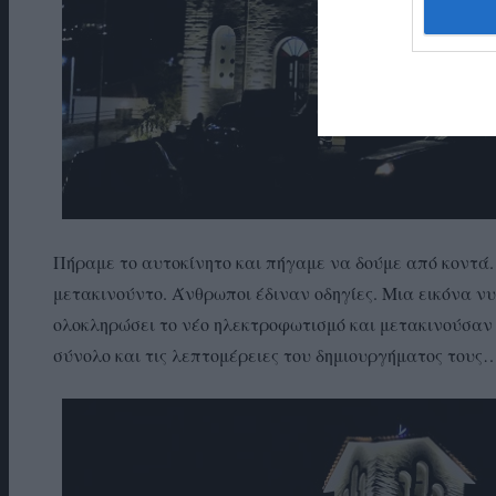
Πήραμε το αυτοκίνητο και πήγαμε να δούμε από κοντά.
μετακινούντο. Άνθρωποι έδιναν οδηγίες. Μια εικόνα νυ
ολοκληρώσει το νέο ηλεκτροφωτισμό και μετακινούσαν 
σύνολο και τις λεπτομέρειες του δημιουργήματος τους