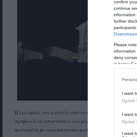
confirm you
continue se
information 
further disc
participants
Downstream 
Please note
information 
deny consent
in below Go
Persona
I want t
Opted 
Η εκκλησία, που κοιτάζει από το επιβλητικό ύψος της 
I want t
προβολείς εξ αποστάσεως και μέχρι χτες έδειχνε απλή,
Opted 
φωτισμένη με αρχιτεκτονικό φωτισμό πήρε μια εντελώς 
I want 