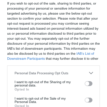
If you wish to opt-out of the sale, sharing to third parties, or
processing of your personal or sensitive information for
targeted advertising by us, please use the below opt-out
section to confirm your selection. Please note that after your
opt-out request is processed you may continue seeing
interest-based ads based on personal information utilized by
us or personal information disclosed to third parties prior to
your opt-out. You may separately opt-out of the further
disclosure of your personal information by third parties on the
IAB’s list of downstream participants. This information may
also be disclosed by us to third parties on the
IAB’s List of
ΑΦΉΣΤΕ ΈΝΑ ΣΧΌΛΙΟ
Downstream Participants
that may further disclose it to other
third parties.
Please note that this website/app uses one or more Google
Personal Data Processing Opt Outs
Η ηλ. διεύθυνση σας δεν δημοσιεύεται.
Τα υποχρεωτικά πεδία
services and may gather and store information including but
σημειώνονται με
*
not limited to your visit or usage behaviour. You may click to
I want to opt-out of the Sharing of my
personal data.
grant or deny consent to Google and its third-party tags to
Opted In
use your data for below specified purposes in below Google
consent section.
I want to opt-out of the Sale of my
Personal Data.
Opted In