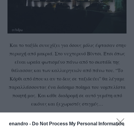
Και το ταξίδι συνεχίζει για όσους μόλις έφτασαν στην
περιοχή από μακριά. Στο νυχτερινό Βίντσι. Έτσι όπως
είναι ωραία φωτισμένο πάνω από το σκοτάδι της
θάλασσας και των καλλιεργειών από πάνω του. “Το
Κόρθι από όπου κι αν το δεις σε ταξιδεύει” θα λέγαμε
παραλλάσσοντας ένα διάσημο ποίημα του νομπελίστα
ποιητή μας. Και κάθε διαδρομή σε αυτό γεμάτη από
εικόνες και ξεχωριστές στιγμές…
“ΕΝ ΑΝΔΡΩ”
enandro -
Do Not Process My Personal Information