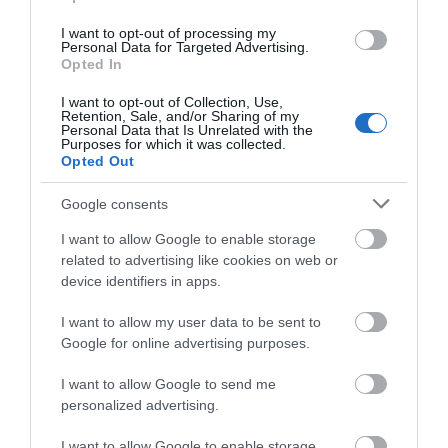
I want to opt-out of processing my
Personal Data for Targeted Advertising.
Opted In
I want to opt-out of Collection, Use,
Retention, Sale, and/or Sharing of my
Personal Data that Is Unrelated with the
Purposes for which it was collected.
Opted Out
Google consents
I want to allow Google to enable storage
related to advertising like cookies on web or
Αποθήκευσε το όνομά μου, email, και τον ιστότοπο μου σε
device identifiers in apps.
αυτόν τον πλοηγό για την επόμενη φορά που θα σχολιάσω.
I want to allow my user data to be sent to
Google for online advertising purposes.
I want to allow Google to send me
personalized advertising.
I want to allow Google to enable storage