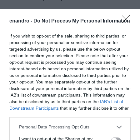
enandro -
Do Not Process My Personal Information
If you wish to opt-out of the sale, sharing to third parties, or
processing of your personal or sensitive information for
targeted advertising by us, please use the below opt-out
section to confirm your selection. Please note that after your
opt-out request is processed you may continue seeing
interest-based ads based on personal information utilized by
us or personal information disclosed to third parties prior to
your opt-out. You may separately opt-out of the further
disclosure of your personal information by third parties on the
IAB’s list of downstream participants. This information may
also be disclosed by us to third parties on the
IAB’s List of
Downstream Participants
that may further disclose it to other
third parties.
Πριν κλείσουμε την βιαστική περιδιάβαση μας που έγινε
Please note that this website/app uses one or more Google
Personal Data Processing Opt Outs
κατά την διάρκεια του στησίματος της έκθεσης δύο λόγια
services and may gather and store information including but
για τούτο το σημερινό άνοιγμα και την περιγραφή μας
not limited to your visit or usage behaviour. You may click to
I want to opt-out of the Sharing of my