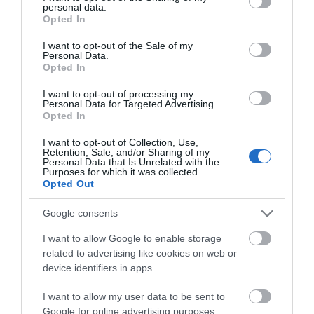
personal data.
για μια ακόμα έκθεσης χωρίς εγκαίνια. Άρα και χωρίς
grant or deny consent to Google and its third-party tags to
Opted In
use your data for below specified purposes in below Google
τους συμπρωταγωνιστές κάθε έκθεσης που είναι το
consent section.
I want to opt-out of the Sale of my
κοινό. Εποχή πανδημίας και ερημίας. Μόνο οι κάμερες
Personal Data.
Opted In
του Ιδρύματος ήταν παρούσες να δίνουν εικόνες των
πρώτων στιγμών. Όμως από σήμερα οι πόρτες της
I want to opt-out of processing my
Personal Data for Targeted Advertising.
έκθεσης ανοίγουν για το κοινό. Όσοι μνήμονες (ή και
Opted In
αμνήμονες) μπορείτε προσέλθετε…
I want to opt-out of Collection, Use,
Retention, Sale, and/or Sharing of my
Personal Data that Is Unrelated with the
“ΕΝ ΑΝΔΡΩ”
Purposes for which it was collected.
Opted Out
Google consents
I want to allow Google to enable storage
related to advertising like cookies on web or
device identifiers in apps.
I want to allow my user data to be sent to
Google for online advertising purposes.