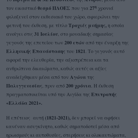
η
θεσμό ΠΛΟΕΣ
27
τον εικαστικό
που για
χρονιά
φιλοξενεί στον εκθεσιακό του χώρο, αφιερώνει την
Τροχιές μνήμης,
φετινή του έκθεση, με τίτλο
η οποία
31 Ιουλίου
ανοίγει στις
, στο μοναδικής σημασίας
200 ετών
γεγονός της επετείου των
από την έναρξη της
Ελληνικής Επανάστασης
1821
του
. Το γεγονός αυτό
αφορά την ελευθερία, την αξιοπρέπεια και τα
ανθρώπινα δικαιώματα, καθώς αυτές οι αξίες
Αγώνα
αναδείχθηκαν μέσα από τον
της
Παλιγγενεσίας
200 χρόνια
, πριν από
. Η έκθεση
Επιτροπής
πραγματοποιείται υπό την Αιγίδα της
«Ελλάδα 2021».
(1821-2021),
Η επέτειος αυτή
δεν μπορεί να αφήσει
κανέναν ασυγκίνητο, καθώς σηματοδοτεί μέσα από
ηρωισμούς κι αυτοθυσίες, στερήσεις κι ολοκαυτώματα,