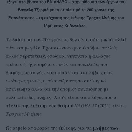
εξηγεί στο βίντεο του ΕΝ ΑΝΔΡΩ – στην αίθουσα των έργων του
Βαγγέλη Τζερμιά με τα οποία τιμά τα 200 χρόνια της
Επανάστασης – τη στόχευση της έκθεσης Τροχιές Μνήμης του
Ιδρύματος Κυδωνιέως.
Το διάστημα των 200 χρόνων, δεν είναι ούτε μικρό, αλλά
ούτε και μεγάλο. Έχουν ωστόσο μεσολαβήσει πολλές
άλλες περιπέτειες, όπως και γεγονότα ή αλλαγές
τρόπων ζωής διαφόρων ειδών και ποικιλιών, που
διαμόρφωσαν νέες νοοτροπίες και αντιλήψεις στις
νεώτερες γενιές, εμπλουτίζοντας το συλλογικό
ασυνείδητο αλλά και την ατομική συναίσθηση με
πολυεπίπεδες μνήμες. Αυτός είναι και ο λόγος που ο
τίτλος της έκθεσης
του θεσμού
ΠΛΟΕΣ 27
(2021), είναι :
Τροχιές Μνήμης
.
μνήμες των
Ως σημείο αναφοράς της έκθεσης, για τις