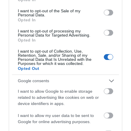
use your data for below specified purposes in below Google
consent section.
Αποθήκευσε το όνομά μου, email, και τον ιστότοπο μου σε
I want to opt-out of the Sale of my
Personal Data.
αυτόν τον πλοηγό για την επόμενη φορά που θα σχολιάσω.
Opted In
I want to opt-out of processing my
Personal Data for Targeted Advertising.
Opted In
I want to opt-out of Collection, Use,
Retention, Sale, and/or Sharing of my
Personal Data that Is Unrelated with the
Purposes for which it was collected.
Opted Out
Google consents
I want to allow Google to enable storage
related to advertising like cookies on web or
device identifiers in apps.
I want to allow my user data to be sent to
Google for online advertising purposes.