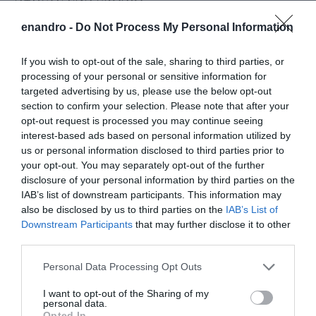
enandro -
Do Not Process My Personal Information
Η ηλ. διεύθυνση σας δεν δημοσιεύεται.
Τα υποχρεωτικά πεδία
If you wish to opt-out of the sale, sharing to third parties, or
σημειώνονται με
*
processing of your personal or sensitive information for
targeted advertising by us, please use the below opt-out
section to confirm your selection. Please note that after your
opt-out request is processed you may continue seeing
interest-based ads based on personal information utilized by
us or personal information disclosed to third parties prior to
your opt-out. You may separately opt-out of the further
disclosure of your personal information by third parties on the
IAB’s list of downstream participants. This information may
also be disclosed by us to third parties on the
IAB’s List of
Downstream Participants
that may further disclose it to other
third parties.
Please note that this website/app uses one or more Google
Personal Data Processing Opt Outs
services and may gather and store information including but
not limited to your visit or usage behaviour. You may click to
I want to opt-out of the Sharing of my
personal data.
grant or deny consent to Google and its third-party tags to
Opted In