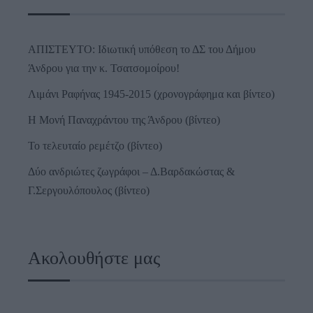
ΑΠΙΣΤΕΥΤΟ: Ιδιωτική υπόθεση το ΔΣ του Δήμου
Άνδρου για την κ. Τσατσομοίρου!
Λιμάνι Ραφήνας 1945-2015 (χρονογράφημα και βίντεο)
Η Μονή Παναχράντου της Άνδρου (βίντεο)
Το τελευταίο ρεμέτζο (βίντεο)
Δύο ανδριώτες ζωγράφοι – Δ.Βαρδακώστας &
Γ.Σεργουλόπουλος (βίντεο)
Ακολουθήστε μας