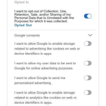
Opted In
07/08/2026
I want to opt-out of Collection, Use,
Retention, Sale, and/or Sharing of my
Personal Data that Is Unrelated with the
ΟΙ «ΕΥΤΥΧΙΣΜΕΝΕΣ
Purposes for which it was collected.
ΜΕΡΕΣ» ΕΙΝΑΙ ΜΠΡΟΣΤΑ:
Opted Out
Μια επίκαιρη ανάλυση για
το λιμάνι της Ραφήνας…
Google consents
06/08/2026
I want to allow Google to enable storage
related to advertising like cookies on web or
Η Άνδρος συνεχίζει να
device identifiers in apps.
μπαρκάρει…
06/08/2026
I want to allow my user data to be sent to
Google for online advertising purposes.
I want to allow Google to send me
Η νεολαία της Άνδρου είναι
personalized advertising.
εδώ. Χρειάζεται όμως
ευκαιρίες για να φανεί.
I want to allow Google to enable storage
05/08/2026
related to analytics like cookies on web or
device identifiers in apps.