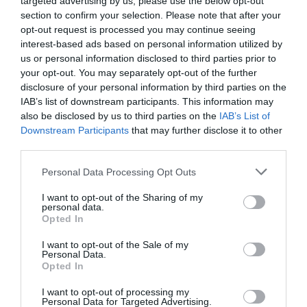
targeted advertising by us, please use the below opt-out
ΣΥΓΚΛΟΝΙΣΤΙΚΟΣ ΑΠΟΧΑΙΡΕΤΙΣΜΟΣ ΣΤΗ
section to confirm your selection. Please note that after your
ΡΑΦΗΝΑ ΣΤΟ «ΤΕΛΕΥΤΑΙΟ ΜΠΑΡΚΟ» ΤΟΥ
opt-out request is processed you may continue seeing
ΚΑΠΕΤΑΝ ΑΝΤΩΝΗ ΒΙΔΑΛΗ
interest-based ads based on personal information utilized by
us or personal information disclosed to third parties prior to
Απαράδεκτη εμπειρία στη Ραφήνα. Φωτογραφίες από την
your opt-out. You may separately opt-out of the further
αναχώρηση εκείνης της ώρας…
disclosure of your personal information by third parties on the
IAB’s list of downstream participants. This information may
also be disclosed by us to third parties on the
IAB’s List of
Πρόσφατα Άρθρα
Downstream Participants
that may further disclose it to other
third parties.
Please note that this website/app uses one or more Google
Personal Data Processing Opt Outs
services and may gather and store information including but
ΦΕΣΤΙΒΑΛ ΑΝΔΡΟΥ: Ένα
not limited to your visit or usage behaviour. You may click to
I want to opt-out of the Sharing of my
βαθυστόχαστο έργο του
personal data.
grant or deny consent to Google and its third-party tags to
Μπέκετ
Opted In
use your data for below specified purposes in below Google
07/08/2026
consent section.
I want to opt-out of the Sale of my
Personal Data.
Opted In
ΤΟ ΜΕΓΑΛΥΤΕΡΟ
ΠΑΝΗΓΥΡΙ ΤΗΣ ΑΝΔΡΟΥ:
I want to opt-out of processing my
Personal Data for Targeted Advertising.
Του Σωτήρος στην Άρνη!…