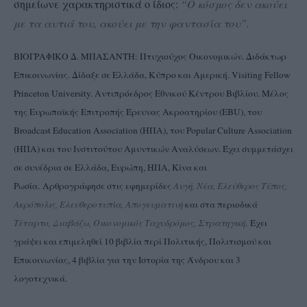
σημείωνε χαρακτηριστικά ο ίδιος:
“Ο κόσμος δεν ακούει
με τα αυτιά του, ακούει με την φαντασία του”.
ΒΙΟΓΡΑΦΙΚΟ Δ. ΜΠΑΣΑΝΤΗ: Πτυχιούχος Οικονομικών. Διδάκτωρ
Επικοινωνίας. Δίδαξε σε Ελλάδα, Κύπρο και Αμερική. Visiting Fellow
Princeton University. Aντιπρόεδρος Εθνικού Κέντρου Βιβλίου. Μέλος
της Ευρωπαϊκής Επιτροπής Έρευνας Ακροατηρίου (EBU), του
Broadcast Education Association (ΗΠΑ), του Popular Culture Association
(ΗΠΑ) και του Ινστιτούτου Αμυντικών Αναλύσεων. Έχει συμμετάσχει
σε συνέδρια σε Ελλάδα, Ευρώπη, ΗΠΑ, Κίνα και
Ρωσία. Αρθρογράφησε στις εφημερίδες
Αυγή, Νέα, Ελεύθερος Τύπος,
Ακρόπολις, Ελευθεροτυπία, Απογευματινή
και στα περιοδικά
Τέταρτο, Διαβάζω, Οικονομικός Ταχυδρόμος, Στρατηγική
. Έχει
γράψει και επιμεληθεί 10 βιβλία περί Πολιτικής, Πολιτισμού και
Επικοινωνίας, 4 βιβλία για την Ιστορία της Άνδρου και 3
λογοτεχνικά.