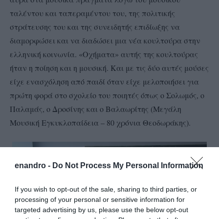
ταλέντου και ταπεραμέντου του, της πολιτικής
στράτευσης του και της συνειδητής επιδίωξης να
διαμορφώσει και να διαδώσει μια νέα κουλτούρα στην
ελληνική κοινωνία. «Οχήματα» αυτής της κουλτούρας
ήταν η ποίηση και η μουσική. Και με τις δύο αυτές μούσες
είχε ενασχόληση από παιδί όταν είχε μελοποιήσει για
πρώτη φορά στο σχολείο του ποιητές όπως ο Σολωμός, ο
Παλαμάς, ο Δροσίνης και ο Βαλαωρίτης (Μεγάλη
Μουσική Εγκυκλοπαίδεια – 80 χρόνια Θεοδωράκης).
enandro -
Do Not Process My Personal Information
If you wish to opt-out of the sale, sharing to third parties, or
processing of your personal or sensitive information for
targeted advertising by us, please use the below opt-out