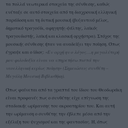
τα πολλά νεωτερικά στοιχεία της σύνθεσης, καθώς
ενέταξε σε αυτό στοιχεία από τη διαχρονική ελληνική
παράδοση και τη δυτική μουσική (βυζαντινό μέλος,
δημοτικό τραγούδι, αφηγητής-ψάλτης, λαϊκός
τραγουδιστής, λαϊκή και κλασική ορχήστρα). Στόχος της
μουσικής σύνθεσης ήταν να αναδείξει την ποίηση. Όπως
έγραψε και ο ίδιος:
«Εν αρχή ην ο λόγος….η μεγαλύτερή
μου φιλοδοξία είναι να υπηρετήσω πιστά την
νεοελληνική κυρίως ποίηση»
(Σημειώσεις συνθέτη –
Μεγάλη Μουσική Βιβλιοθήκη).
Όπως φαίνεται από τα γραπτά του ίδιου του Θεοδωράκη
είναι προφανές πως ο συνθέτης είχε επίγνωση της
σταδιακής ωρίμανσης του ακροατηρίου του. Και αυτή
την ωρίμανση ο συνθέτης την έβλεπε μέσα από την
εξέλιξη του ψυχισμού και της φαντασίας. Ή, όπως