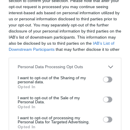
section to confirm your selection. Please note that after your
opt-out request is processed you may continue seeing
interest-based ads based on personal information utilized by
us or personal information disclosed to third parties prior to
your opt-out. You may separately opt-out of the further
disclosure of your personal information by third parties on the
Ο Θεοδωράκης ακολούθησε με μεγάλο ενθουσιασμό και
IAB’s list of downstream participants. This information may
also be disclosed by us to third parties on the
IAB’s List of
αστείρευτη δημιουργικότητα ακολούθησε το μονοπάτια
Downstream Participants
that may further disclose it to other
που είχε ανοίξει νωρίτερα ο Χατζηδάκις. Μόνο που
third parties.
λόγω του ταπεραμέντου του και της πολιτικής του
Please note that this website/app uses one or more Google
Personal Data Processing Opt Outs
επιχείρησε εξ αρχής να τα μετατρέψει σε δρόμους και
services and may gather and store information including but
λεωφόρους. Επιχείρησε, δηλαδή, να συναντήσει τα
not limited to your visit or usage behaviour. You may click to
I want to opt-out of the Sharing of my
personal data.
grant or deny consent to Google and its third-party tags to
μεγάλα ακροατήρια πολύ πέρα από τα περιορισμένα
Opted In
use your data for below specified purposes in below Google
όρια του μέχρι τότε καλλιεργημένου μουσικού
consent section.
I want to opt-out of the Sale of my
ακροατηρίου στο οποίο απευθυνόταν κυρίως ο
Personal Data.
Opted In
Χατζηδάκις.
I want to opt-out of processing my
Personal Data for Targeted Advertising.
Opted In