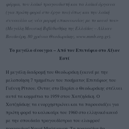
φόρμα, τον λαϊκό τραγουδιστή και τα λαϊκά όργανα
(για πρώτη φορά στο έργο του) όπως και την λαϊκή
συναυλία ως νέα μορφή
επικοινωνίας με το κοινό του
»
(Μεγάλη Μουσική Βιβλθιοθήκη της Ελλάδος – Λίλιαν
Βουδούρη, 80 χρόνια Θεοδωράκης,
www
.
mmb
.
org
.
gr
).
Το μεγάλο άνοιγμα – Από τον Επιτάφιο στο Άξιον
Εστί
Η μεγάλη διαδρομή του Θεοδωράκη ξεκινά με την
μελοποίηση 7 τμημάτων του ποιήματος Επιτάφιος του
Γιάννη Ρίτσου. Όντας στο Παρίσι ο Θεοδωράκης στέλνει
αυτά τα κομμάτια το 1959 στον Χατζηδάκη. Ο
Χατζηδάκης τα ενορχηστρώνει και τα παρουσιάζει για
πρώτη φορά το καλοκαίρι του 1960 στο ελληνικό κοινό
με την σπουδαία τραγουδίστρια του ελαφρού
τραγουδιού Νανά Μούσχουρη. Τα τραγούδια θα