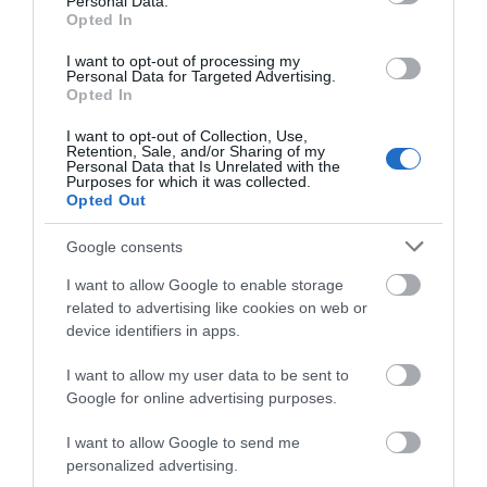
Personal Data.
Opted In
Η Άνδρος συνεχίζει να μπαρκάρει…
I want to opt-out of processing my
ΠΡΟΣΟΧΗ: Πολύ υψηλός κίνδυνος πυρκαγιάς στις
Personal Data for Targeted Advertising.
Opted In
Κυκλάδες
I want to opt-out of Collection, Use,
ΧΩΡΟΤΑΞΙΚΟ ΓΙΑ ΤΟΝ ΤΟΥΡΙΣΜΟ: Η φέρουσα
Retention, Sale, and/or Sharing of my
Personal Data that Is Unrelated with the
ικανότητα στο επίκεντρο
Purposes for which it was collected.
Opted Out
Πρόσφατα Άρθρα
Google consents
I want to allow Google to enable storage
related to advertising like cookies on web or
ΔΥΟ ΚΑΛΟΚΑΙΡΙΝΑ
device identifiers in apps.
ΔΡΩΜΕΝΑ: Όταν η νέα
I want to allow my user data to be sent to
γενιά συναντά τη
Google for online advertising purposes.
ναυτοσύνη του νησιού
09/08/2026
I want to allow Google to send me
personalized advertising.
ΠΡΟΣΟΧΗ: Πολύ υψηλός