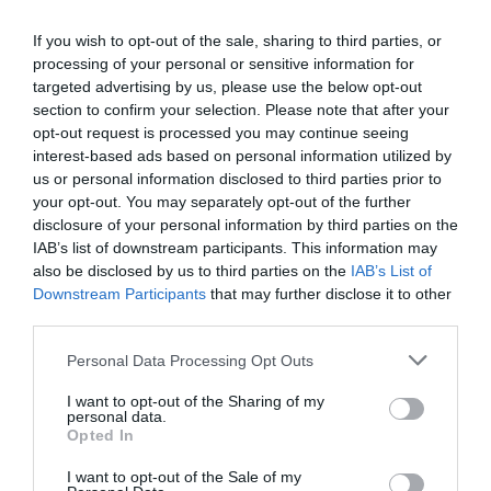
If you wish to opt-out of the sale, sharing to third parties, or
processing of your personal or sensitive information for
targeted advertising by us, please use the below opt-out
section to confirm your selection. Please note that after your
opt-out request is processed you may continue seeing
interest-based ads based on personal information utilized by
us or personal information disclosed to third parties prior to
your opt-out. You may separately opt-out of the further
disclosure of your personal information by third parties on the
IAB’s list of downstream participants. This information may
also be disclosed by us to third parties on the
IAB’s List of
Downstream Participants
that may further disclose it to other
Προτεινόμενα άρθρα
third parties.
Please note that this website/app uses one or more Google
Personal Data Processing Opt Outs
services and may gather and store information including but
not limited to your visit or usage behaviour. You may click to
I want to opt-out of the Sharing of my
Φωτογραφίες-κειμήλια από καλοκαίρια στην Άνδρο –
personal data.
grant or deny consent to Google and its third-party tags to
Opted In
Από τον 19ο αιώνα μέχρι και την δεκαετία του 1970
use your data for below specified purposes in below Google
consent section.
I want to opt-out of the Sale of my
ΟΡΜΟΣ ΚΟΡΘΙΟΥ: Όταν η φωτογραφία γίνεται μνήμη