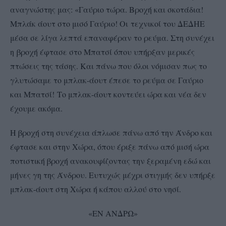
αναγνώστης μας: «Γαύριο τώρα. Βροχή και σκοτάδια!
Μπλάκ άουτ στο μισό Γαύριο! Οι
τεχνικοί του ΔΕΔΗΕ
μέσα σε λίγα λεπτά επαναφέραν το ρεύμα. Στη συνέχει
η
βροχή έφτασε στο Μπατσί όπου υπήρξαν μερικές
πτώσεις της τάσης. Και πάνω που όλοι νόμισαν πως το
γλυτώσαμε το μπλακ-άουτ έπεσε το ρεύμα σε Γαύριο
και Μπατσί!
Το μπλακ-άουτ κοντεύει ώρα και νέα δεν
έχουμε ακόμα.
Η βροχή στη συνέχεια άπλωσε πάνω από την Άνδρο και
έφτασε και στην Χώρα, όπου έριξε πάνω από μισή ώρα
ποτιστική βροχή ανακουφίζοντας την ξεραμένη εδώ και
μήνες γη της Άνδρου. Ευτυχώς μέχρι στιγμής δεν υπήρξε
μπλακ-άουτ στη Χώρα ή κάπου αλλού στο νησί.
«ΕΝ ΑΝΔΡΩ»