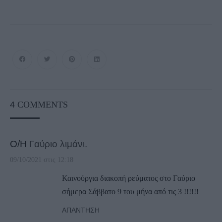
4
COMMENTS
Ο/Η
Γαύριο λιμάνι.
09/10/2021 στις 12:18
Καινούργια διακοπή ρεύματος στο Γαύριο
σήμερα Σάββατο 9 του μήνα από τις 3 !!!!!!
ΑΠΆΝΤΗΣΗ