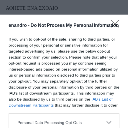
ΑΦΉΣΤΕ ΈΝΑ ΣΧΌΛΙΟ
enandro -
Do Not Process My Personal Information
Η ηλ. διεύθυνση σας δεν δημοσιεύεται.
Τα υποχρεωτικά πεδία
σημειώνονται με
*
If you wish to opt-out of the sale, sharing to third parties, or
processing of your personal or sensitive information for
targeted advertising by us, please use the below opt-out
section to confirm your selection. Please note that after your
opt-out request is processed you may continue seeing
interest-based ads based on personal information utilized by
us or personal information disclosed to third parties prior to
your opt-out. You may separately opt-out of the further
disclosure of your personal information by third parties on the
IAB’s list of downstream participants. This information may
also be disclosed by us to third parties on the
IAB’s List of
Downstream Participants
that may further disclose it to other
third parties.
Please note that this website/app uses one or more Google
Personal Data Processing Opt Outs
services and may gather and store information including but