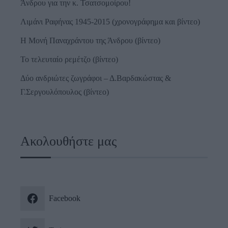
Άνδρου για την κ. Τσατσομοίρου!
Λιμάνι Ραφήνας 1945-2015 (χρονογράφημα και βίντεο)
Η Μονή Παναχράντου της Άνδρου (βίντεο)
Το τελευταίο ρεμέτζο (βίντεο)
Δύο ανδριώτες ζωγράφοι – Δ.Βαρδακώστας &
Γ.Σεργουλόπουλος (βίντεο)
Ακολουθήστε μας
Facebook