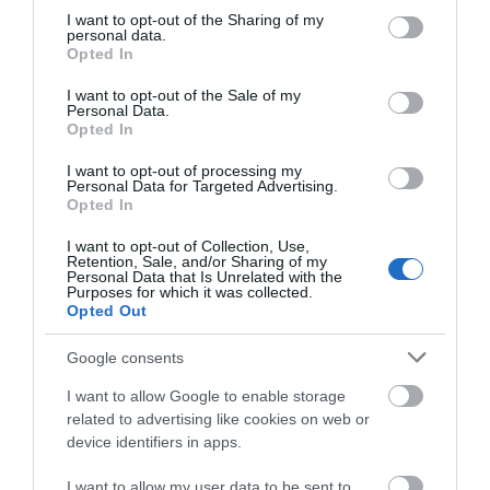
not limited to your visit or usage behaviour. You may click to
I want to opt-out of the Sharing of my
personal data.
grant or deny consent to Google and its third-party tags to
Opted In
use your data for below specified purposes in below Google
Αποθήκευσε το όνομά μου, email, και τον ιστότοπο μου σε
consent section.
I want to opt-out of the Sale of my
αυτόν τον πλοηγό για την επόμενη φορά που θα σχολιάσω.
Personal Data.
Opted In
I want to opt-out of processing my
Personal Data for Targeted Advertising.
Opted In
I want to opt-out of Collection, Use,
Retention, Sale, and/or Sharing of my
Personal Data that Is Unrelated with the
Purposes for which it was collected.
Opted Out
Google consents
I want to allow Google to enable storage
related to advertising like cookies on web or
device identifiers in apps.
I want to allow my user data to be sent to