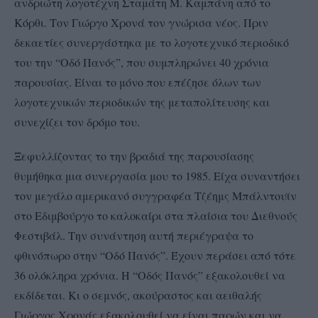
ανδριώτη λογοτέχνη Σταμάτη Μ. Καμπάνη από το
Κόρθι. Τον Γιώργο Χρονά τον γνώρισα νέος. Πριν
δεκαετίες συνεργάστηκα με το λογοτεχνικό περιοδικό
του την “Οδό Πανός”, που συμπληρώνει 40 χρόνια
παρουσίας. Είναι το μόνο που επέζησε όλων των
λογοτεχνικών περιοδικών της μεταπολίτευσης και
συνεχίζει τον δρόμο του.
Ξεφυλλίζοντας το την βραδιά της παρουσίασης
θυμήθηκα μια συνεργασία μου το 1985. Είχα συναντήσει
τον μεγάλο αμερικανό συγγραφέα Τζέημς Μπάλντουϊν
στο Εδιμβούργο το καλοκαίρι στα πλαίσια του Διεθνούς
Φεστιβάλ. Την συνάντηση αυτή περιέγραψα το
φθινόπωρο στην “Οδό Πανός”. Έχουν περάσει από τότε
36 ολόκληρα χρόνια. Η “Οδός Πανός” εξακολουθεί να
εκδίδεται. Κι ο σεμνός, ακούραστος και αειθαλής
Γιώργος Χρονάς εξακολουθεί να είναι παρών και να