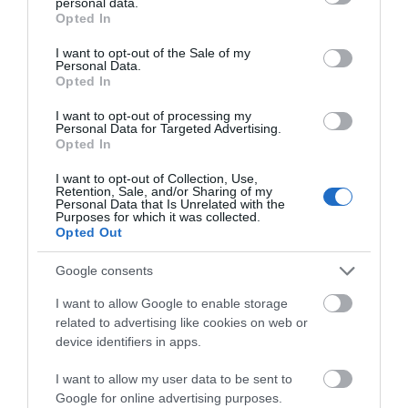
personal data.
grant or deny consent to Google and its third-party tags to
Opted In
use your data for below specified purposes in below Google
Προτεινόμενα άρθρα
consent section.
I want to opt-out of the Sale of my
Personal Data.
Opted In
ΣΥΓΚΛΟΝΙΣΤΙΚΟΣ ΑΠΟΧΑΙΡΕΤΙΣΜΟΣ ΣΤΗ
I want to opt-out of processing my
Personal Data for Targeted Advertising.
ΡΑΦΗΝΑ ΣΤΟ «ΤΕΛΕΥΤΑΙΟ ΜΠΑΡΚΟ» ΤΟΥ
Opted In
ΚΑΠΕΤΑΝ ΑΝΤΩΝΗ ΒΙΔΑΛΗ
I want to opt-out of Collection, Use,
Retention, Sale, and/or Sharing of my
Η Φιλαρμονική του Μουσικού Συλλόγου Άνδρου τίμησε
Personal Data that Is Unrelated with the
Purposes for which it was collected.
τον μοναδικό Γιώργο Κατσαρό
Opted Out
Απαράδεκτη εμπειρία στη Ραφήνα. Φωτογραφίες από
Google consents
βίντεο εκείνης της ώρας…
I want to allow Google to enable storage
Η ΥΔΡΟΦΟΡΑ ΤΟΥ ΕΠΑΡΧΕΙΟΥ ΧΑΘΗΚΕ! ΟΠΩΣ
related to advertising like cookies on web or
ΧΑΘΗΚΑΝ ΚΑΙ ΟΙ ΑΣΦΑΛΤΟΣΤΡΩΣΕΙΣ ΤΟΥ
device identifiers in apps.
ΕΠΑΡΧΕΙΟΥ! ΟΙ ΕΥΘΥΝΕΣ ΟΜΩΣ
I want to allow my user data to be sent to
ΠΑΡΑΜΕΝΟΥΝ…
Google for online advertising purposes.