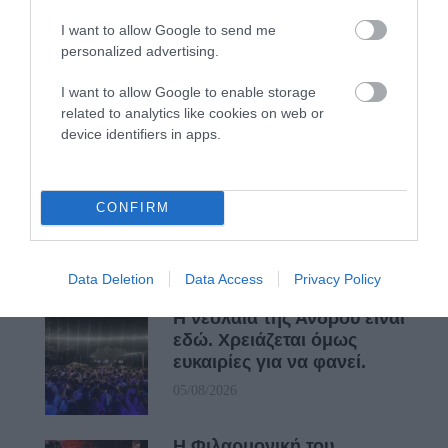
ΑΠΟΚΛΕΙΣΤΙΚΟ: «ΕΤΣΙ ΑΝΑΚΑΛΥΨΑ ΤΟ
I want to allow Google to send me
ΣΗΜΑΝΤΙΚΟ ΑΡΧΑΙΟ ΝΑΥΑΓΙΟ ΤΗΣ ΑΝΔΡΟΥ!…»
personalized advertising.
I want to allow Google to enable storage
Πρόσφατα Άρθρα
related to analytics like cookies on web or
device identifiers in apps.
Η Άνδρος συνεχίζει να
CONFIRM
μπαρκάρει…
06/08/2026
Data Deletion
Data Access
Privacy Policy
Η νεολαία της Άνδρου είναι
εδώ. Χρειάζεται όμως
ευκαιρίες για να φανεί.
05/08/2026
Η Φιλαρμονική του