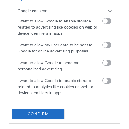
Η Άνδρος συνεχίζει να μπαρκάρει…
Google consents
ΤΟ ΜΕΓΑΛΥΤΕΡΟ ΠΑΝΗΓΥΡΙ ΤΗΣ ΑΝΔΡΟΥ: Του
I want to allow Google to enable storage
related to advertising like cookies on web or
Σωτήρος στην Άρνη!…
device identifiers in apps.
ΟΡΜΟΣ ΚΟΡΘΙΟΥ: Όταν η φωτογραφία γίνεται μνήμη
I want to allow my user data to be sent to
ΦΕΣΤΙΒΑΛ ΑΝΔΡΟΥ: Ένα βαθυστόχαστο έργο του
Google for online advertising purposes.
Μπέκετ
I want to allow Google to send me
personalized advertising.
Πρόσφατα Άρθρα
I want to allow Google to enable storage
related to analytics like cookies on web or
device identifiers in apps.
ΑΠΟΔΡΑΣΕΙΣ ΣΤΗΝ
ΑΝΔΡΟ
CONFIRM
09/08/2026