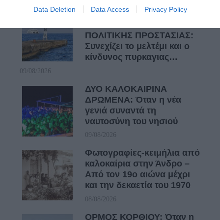
Data Deletion
Data Access
Privacy Policy
ΑΝΑΚΟΙΝΩΣΕΙΣ
ΛΙΜΕΝΑΡΧΕΙΟΥ &
ΠΟΛΙΤΙΚΗΣ ΠΡΟΣΤΑΣΙΑΣ:
Συνεχίζει το μελτέμι και ο
κίνδυνος πυρκαγιας…
09/08/2026
ΔΥΟ ΚΑΛΟΚΑΙΡΙΝΑ
ΔΡΩΜΕΝΑ: Όταν η νέα
γενιά συναντά τη
ναυτοσύνη του νησιού
09/08/2026
Φωτογραφίες-κειμήλια από
καλοκαίρια στην Άνδρο –
Από τον 19ο αιώνα μέχρι
και την δεκαετία του 1970
08/08/2026
ΟΡΜΟΣ ΚΟΡΘΙΟΥ: Όταν η