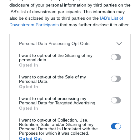
disclosure of your personal information by third parties on the
IAB’s list of downstream participants. This information may
also be disclosed by us to third parties on the
IAB’s List of
Downstream Participants
that may further disclose it to other
third parties.
Please note that this website/app uses one or more Google
Personal Data Processing Opt Outs
services and may gather and store information including but
not limited to your visit or usage behaviour. You may click to
I want to opt-out of the Sharing of my
personal data.
grant or deny consent to Google and its third-party tags to
Opted In
use your data for below specified purposes in below Google
consent section.
I want to opt-out of the Sale of my
Personal Data.
Opted In
I want to opt-out of processing my
Personal Data for Targeted Advertising.
Προτεινόμενα άρθρα
Opted In
I want to opt-out of Collection, Use,
Retention, Sale, and/or Sharing of my
Personal Data that Is Unrelated with the
Φωτογραφίες-κειμήλια από καλοκαίρια στην Άνδρο –
Purposes for which it was collected.
Opted Out
Από τον 19ο αιώνα μέχρι και την δεκαετία του 1970