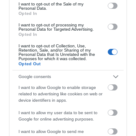
consent section.
I want to opt-out of the Sale of my
Μπέκετ
Personal Data.
Opted In
Η νεολαία της Άνδρου είναι εδώ. Χρειάζεται όμως
I want to opt-out of processing my
ευκαιρίες για να φανεί.
Personal Data for Targeted Advertising.
Opted In
ΡΑΦΗΝΑ – ΘΕΟΥΤΑ σημειώσατε…
I want to opt-out of Collection, Use,
ΣΥΓΚΛΟΝΙΣΤΙΚΟΣ ΑΠΟΧΑΙΡΕΤΙΣΜΟΣ ΣΤΗ
Retention, Sale, and/or Sharing of my
Personal Data that Is Unrelated with the
ΡΑΦΗΝΑ ΣΤΟ «ΤΕΛΕΥΤΑΙΟ ΜΠΑΡΚΟ» ΤΟΥ
Purposes for which it was collected.
Opted Out
ΚΑΠΕΤΑΝ ΑΝΤΩΝΗ ΒΙΔΑΛΗ
Google consents
Απαράδεκτη εμπειρία στη Ραφήνα. Φωτογραφίες από την
αναχώρηση εκείνης της ώρας…
I want to allow Google to enable storage
related to advertising like cookies on web or
device identifiers in apps.
Πρόσφατα Άρθρα
I want to allow my user data to be sent to
Google for online advertising purposes.
ΦΕΣΤΙΒΑΛ ΑΝΔΡΟΥ: Ένα
I want to allow Google to send me