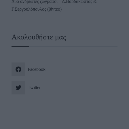
Δύο ανδριώτες ζωγράφοι – Δ.Βαρδακώστας &
Γ.Σεργουλόπουλος (βίντεο)
Ακολουθήστε μας
Facebook
Twitter