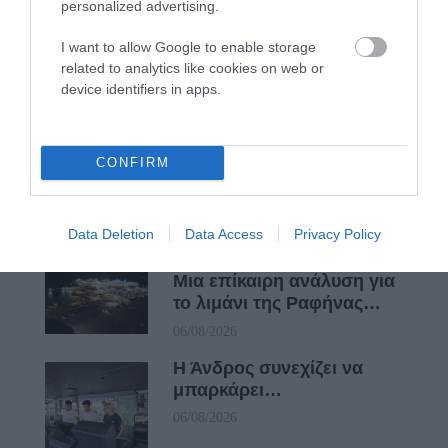
βαθυστόχαστο έργο του
personalized advertising.
Μπέκετ
I want to allow Google to enable storage
07/08/2026
related to analytics like cookies on web or
device identifiers in apps.
ΤΟ ΜΕΓΑΛΥΤΕΡΟ
ΠΑΝΗΓΥΡΙ ΤΗΣ ΑΝΔΡΟΥ:
Του Σωτήρος στην Άρνη!…
CONFIRM
07/08/2026
Data Deletion
Data Access
Privacy Policy
ΟΙ «ΕΥΤΥΧΙΣΜΕΝΕΣ
ΜΕΡΕΣ» ΕΙΝΑΙ ΜΠΡΟΣΤΑ:
Μια επίκαιρη ανάλυση για
το λιμάνι της Ραφήνας…
06/08/2026
Η Άνδρος συνεχίζει να
μπαρκάρει…
06/08/2026