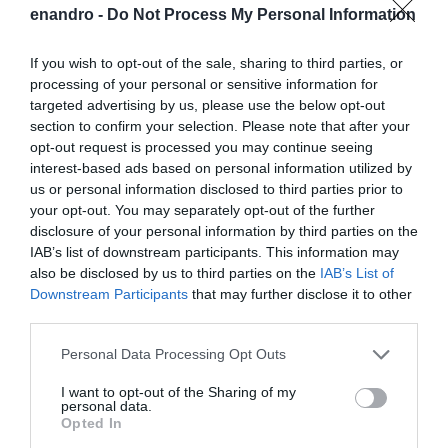
enandro -
Do Not Process My Personal Information
If you wish to opt-out of the sale, sharing to third parties, or
processing of your personal or sensitive information for
targeted advertising by us, please use the below opt-out
section to confirm your selection. Please note that after your
opt-out request is processed you may continue seeing
interest-based ads based on personal information utilized by
us or personal information disclosed to third parties prior to
your opt-out. You may separately opt-out of the further
disclosure of your personal information by third parties on the
IAB’s list of downstream participants. This information may
also be disclosed by us to third parties on the
IAB’s List of
Downstream Participants
that may further disclose it to other
third parties.
Please note that this website/app uses one or more Google
Personal Data Processing Opt Outs
Προτεινόμενα άρθρα
services and may gather and store information including but
not limited to your visit or usage behaviour. You may click to
I want to opt-out of the Sharing of my
personal data.
grant or deny consent to Google and its third-party tags to
Opted In
use your data for below specified purposes in below Google
ΦΕΣΤΙΒΑΛ ΑΝΔΡΟΥ: Ένα βαθυστόχαστο έργο του