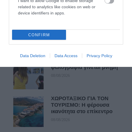
I want to allow Google to enable storage
08/08/2026
related to analytics like cookies on web or
device identifiers in apps.
Φωτογραφίες-κειμήλια από
καλοκαίρια στην Άνδρο –
Από τον 19ο αιώνα μέχρι
CONFIRM
και την δεκαετία του 1970
08/08/2026
Data Deletion
Data Access
Privacy Policy
ΟΡΜΟΣ ΚΟΡΘΙΟΥ: Όταν η
φωτογραφία γίνεται μνήμη
08/08/2026
ΧΩΡΟΤΑΞΙΚΟ ΓΙΑ ΤΟΝ
ΤΟΥΡΙΣΜΟ: Η φέρουσα
ικανότητα στο επίκεντρο
08/08/2026