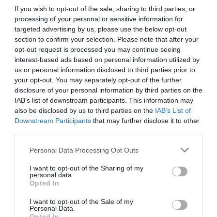
If you wish to opt-out of the sale, sharing to third parties, or
processing of your personal or sensitive information for
targeted advertising by us, please use the below opt-out
section to confirm your selection. Please note that after your
opt-out request is processed you may continue seeing
interest-based ads based on personal information utilized by
us or personal information disclosed to third parties prior to
your opt-out. You may separately opt-out of the further
disclosure of your personal information by third parties on the
IAB’s list of downstream participants. This information may
also be disclosed by us to third parties on the
IAB’s List of
Προτεινόμενα άρθρα
Downstream Participants
that may further disclose it to other
third parties.
Please note that this website/app uses one or more Google
Personal Data Processing Opt Outs
services and may gather and store information including but
Φωτογραφίες-κειμήλια από καλοκαίρια στην Άνδρο –
not limited to your visit or usage behaviour. You may click to
I want to opt-out of the Sharing of my
personal data.
Από τον 19ο αιώνα μέχρι και την δεκαετία του 1970
grant or deny consent to Google and its third-party tags to
Opted In
use your data for below specified purposes in below Google
Η Άνδρος συνεχίζει να μπαρκάρει…
consent section.
I want to opt-out of the Sale of my
Personal Data.
ΠΡΟΣΟΧΗ: Πολύ υψηλός κίνδυνος πυρκαγιάς στις
Opted In