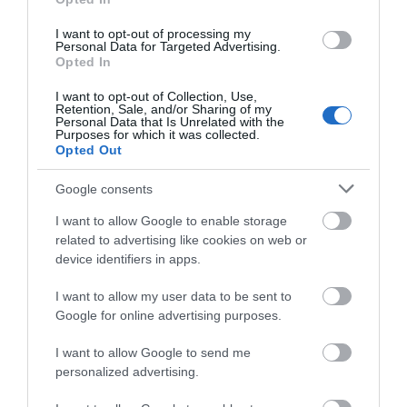
Κυκλάδες
I want to opt-out of processing my
Personal Data for Targeted Advertising.
ΟΡΜΟΣ ΚΟΡΘΙΟΥ: Όταν η φωτογραφία γίνεται μνήμη
Opted In
ΧΩΡΟΤΑΞΙΚΟ ΓΙΑ ΤΟΝ ΤΟΥΡΙΣΜΟ: Η φέρουσα
I want to opt-out of Collection, Use,
ικανότητα στο επίκεντρο
Retention, Sale, and/or Sharing of my
Personal Data that Is Unrelated with the
Purposes for which it was collected.
Opted Out
Πρόσφατα Άρθρα
Google consents
I want to allow Google to enable storage
ΔΥΟ ΚΑΛΟΚΑΙΡΙΝΑ
related to advertising like cookies on web or
ΔΡΩΜΕΝΑ: Όταν η νέα
device identifiers in apps.
γενιά συναντά τη
I want to allow my user data to be sent to
ναυτοσύνη του νησιού
Google for online advertising purposes.
09/08/2026
I want to allow Google to send me
ΠΡΟΣΟΧΗ: Πολύ υψηλός
personalized advertising.
κίνδυνος πυρκαγιάς στις
Κυκλάδες