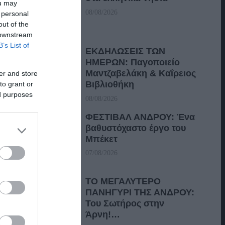
ou may
08/08/2026
 personal
out of the
 downstream
B’s List of
ΕΚΔΗΛΩΣΕΙΣ ΤΩΝ
ΗΜΕΡΩΝ: Παγοποιείο
Μαντζαβελάκη & Καΐρειος
er and store
Βιβλιοθήκη
to grant or
ed purposes
08/08/2026
ΦΕΣΤΙΒΑΛ ΑΝΔΡΟΥ: Ένα
βαθυστόχαστο έργο του
Μπέκετ
07/08/2026
ΤΟ ΜΕΓΑΛΥΤΕΡΟ
ΠΑΝΗΓΥΡΙ ΤΗΣ ΑΝΔΡΟΥ:
Του Σωτήρος στην
Άρνη!…