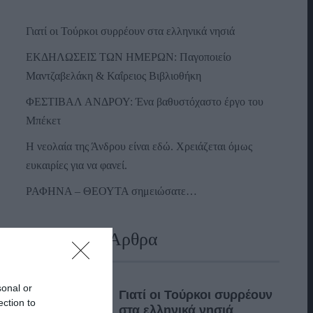
Γιατί οι Τούρκοι συρρέουν στα ελληνικά νησιά
ΕΚΔΗΛΩΣΕΙΣ ΤΩΝ ΗΜΕΡΩΝ: Παγοποιείο
Μαντζαβελάκη & Καΐρειος Βιβλιοθήκη
ΦΕΣΤΙΒΑΛ ΑΝΔΡΟΥ: Ένα βαθυστόχαστο έργο του
Μπέκετ
Η νεολαία της Άνδρου είναι εδώ. Χρειάζεται όμως
ευκαιρίες για να φανεί.
ΡΑΦΗΝΑ – ΘΕΟΥΤΑ σημειώσατε…
Πρόσφατα Άρθρα
sonal or
Γιατί οι Τούρκοι συρρέουν
ection to
στα ελληνικά νησιά