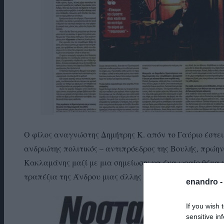
Ο φίλος αναγνώστης Δημήτρης Κ. απόν το Γαύριο έστε
ανδριώτης πολιτικός – αντιπρόεδρος της Βουλής, πρώη
Κακλαμάνης μαζί με μια σημείωση: να ένα ωραίο θέμα 
τραπέζια της Άνδρου μιας άλλης εποχής…
enandro 
If you wish 
sensitive in