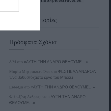
Ναυτικές Ιστορίες
Πρόσφατα Σχόλια
Δ Μ
στο
«ΑΥΤΗ ΤΗΝ ΑΝΔΡΟ ΘΕΛΟΥΜΕ…»
Μαρία Μητρακοπούλου
στο
ΦΕΣΤΙΒΑΛ ΑΝΔΡΟΥ:
Ένα βαθυστόχαστο έργο του Μπέκετ
Ευδοξια
στο
«ΑΥΤΗ ΤΗΝ ΑΝΔΡΟ ΘΕΛΟΥΜΕ…»
Φιλο-ξένη Ανδρος;
στο
«ΑΥΤΗ ΤΗΝ ΑΝΔΡΟ
ΘΕΛΟΥΜΕ…»