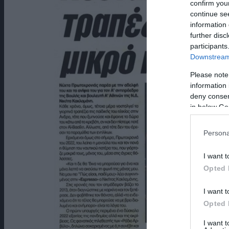
confirm you
continue se
information 
further disc
participants
Downstream 
Please note
information 
deny consent
in below Go
Persona
I want t
Opted 
I want t
Opted 
I want 