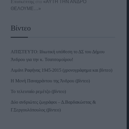
Επισκέπτης
στο
«ΑΥΤΗ ΤΗΝ ΑΝΔΡΟ
ΘΕΛΟΥΜΕ…»
Βίντεο
ΑΠΙΣΤΕΥΤΟ: Ιδιωτική υπόθεση το ΔΣ του Δήμου
Άνδρου για την κ. Τσατσομοίρου!
Λιμάνι Ραφήνας 1945-2015 (χρονογράφημα και βίντεο)
Η Μονή Παναχράντου της Άνδρου (βίντεο)
Το τελευταίο ρεμέτζο (βίντεο)
Δύο ανδριώτες ζωγράφοι – Δ.Βαρδακώστας &
Γ.Σεργουλόπουλος (βίντεο)