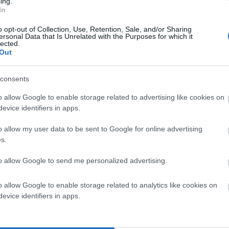
ing.
In
o opt-out of Collection, Use, Retention, Sale, and/or Sharing
ersonal Data that Is Unrelated with the Purposes for which it
lected.
Out
consents
o allow Google to enable storage related to advertising like cookies on
evice identifiers in apps.
α ελληνικά πράγματα και έχει βοηθήσει και βοηθά την
o allow my user data to be sent to Google for online advertising
οικοι σε αυτόν κατάφευγαν και καταφεύγουν συχνά για
s.
ο – όπως φαίνεται και από την συνέντευξη σε αθηναϊκή
to allow Google to send me personalized advertising.
τησε και κρατά μια διακρτική απόσταση βοηθώντας όμως
o allow Google to enable storage related to analytics like cookies on
evice identifiers in apps.