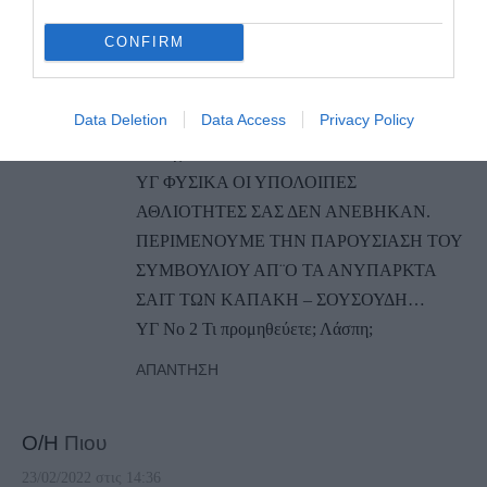
Θωμάς πέρα από τα πολιτικά λάθη του ήταν
και παραμένει ένα στέλεχος με
CONFIRM
προσωπικότητα, γνώση και έργο. Το ότι κάτι
πρωτόβγαλτοι και βαλτοί όπως εσείς τον
Data Deletion
Data Access
Privacy Policy
βρίζουν ανώνυμα απλώς δείχνει το πρόβλημα
που έχετε.
ΥΓ ΦΥΣΙΚΑ ΟΙ ΥΠΟΛΟΙΠΕΣ
ΑΘΛΙΟΤΗΤΕΣ ΣΑΣ ΔΕΝ ΑΝΕΒΗΚΑΝ.
ΠΕΡΙΜΕΝΟΥΜΕ ΤΗΝ ΠΑΡΟΥΣΙΑΣΗ ΤΟΥ
ΣΥΜΒΟΥΛΙΟΥ ΑΠ¨Ο ΤΑ ΑΝΥΠΑΡΚΤΑ
ΣΑΙΤ ΤΩΝ ΚΑΠΑΚΗ – ΣΟΥΣΟΥΔΗ…
ΥΓ Νο 2 Τι προμηθεύετε; Λάσπη;
ΑΠΆΝΤΗΣΗ
Ο/Η
Πιου
23/02/2022 στις 14:36