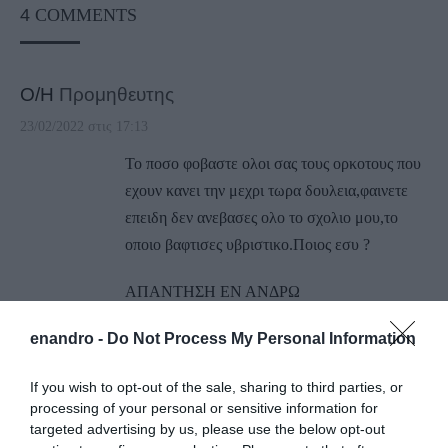
4
COMMENTS
Ο/Η
Προμηθευτης
23/02/2022 στις 17:13
Το ποσο φοβαστε ολοι σας τους ορκοτους που
εχουν κανει την μεχρι τωρα δουλεια,φαινετε
επειδη δεν ανεβασες ολο το σχολιο μου,το
οποιο βαφτισες υβριστικο.Ποιος εσυ ?
ΑΠΑΝΤΗΣΗ ΕΝ ΑΝΔΡΩ
Ναι εγώ. Μάθε να μην γράφεις με υβριστικά
enandro -
Do Not Process My Personal Information
υπονοούμενα. Ή, αν θες έτσι μόνο
ΕΠΩΝΥΜΑ. Στο δικό μας σάιτ γράφεις δεν
If you wish to opt-out of the sale, sharing to third parties, or
θα αρχίσουμε νομικές αντιδικίες για χάρη ενός
processing of your personal or sensitive information for
“προμηθευτή” λάσπης…
targeted advertising by us, please use the below opt-out