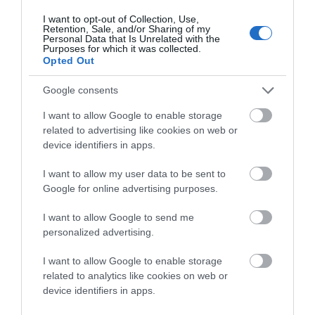
εκατ. χρέη; Προφανώς κυρία μου τότε εσείς
I want to opt-out of Collection, Use,
Retention, Sale, and/or Sharing of my
δεν είχατε σχέση με τα δημοτικά για να ξέρετε
Personal Data that Is Unrelated with the
Purposes for which it was collected.
πως όλα ήταν νόμιμα. Έγιναν έλεγχοι από
Opted Out
ορκωτούς όλα βρέθηκαν εντάξει. Αλλά η
Google consents
λάσπη – λάσπη. Γιατί; Γιατί ο Θωμάς βγήκε
πρώτος σύμβουλος με 906 ψήφους το 2010;
I want to allow Google to enable storage
Γιατί ο Θωμάς βγήκε δεύτερο με 620 το 2014;
related to advertising like cookies on web or
device identifiers in apps.
Πως εξηγείτε πως ο Θωμάς είχε 50% απήχηση
στην Άνδρο στη δημοσκόπηση του 2016; Πως
I want to allow my user data to be sent to
εξηγείτε πως ο Θωμάς πέρα από τα λάθη του
Google for online advertising purposes.
είναι από τους δημάρχους που άφησε έργο και
I want to allow Google to send me
βγήκε από την πολιτική φτωχότερος κατά πολύ
personalized advertising.
παραιτούμενος αξιοπρεπώς επιπλέον και από
I want to allow Google to enable storage
έμμισθη θέση όταν διαφώνησε με τον
related to analytics like cookies on web or
Σουσούδη αν και ήταν λάθος του που δεν
device identifiers in apps.
μίλησε τότε. Αφήστε τα σάπια. Ο Κυριάκος