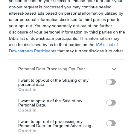
section to confirm your selection. Please note that after your
Μάθε να μην προσβάλεις αυτόν που σε
opt-out request is processed you may continue seeing
φιλοξενεί στο σάιτ του. Διαφορετικά στο σάιτ
interest-based ads based on personal information utilized by
της Ζωής σου…
us or personal information disclosed to third parties prior to
your opt-out. You may separately opt-out of the further
ΑΠΆΝΤΗΣΗ
disclosure of your personal information by third parties on the
IAB’s list of downstream participants. This information may
also be disclosed by us to third parties on the
IAB’s List of
Ο/Η
Προμηθευτής
Downstream Participants
that may further disclose it to other
third parties.
23/02/2022 στις 14:54
Please note that this website/app uses one or more Google
Personal Data Processing Opt Outs
Ο Θωμάς δεν πρέπει να μιλά γιατι άφησε το
services and may gather and store information including but
Δημο υδρουσας με ένα εκατομμύριο χρέη…
not limited to your visit or usage behaviour. You may click to
I want to opt-out of the Sharing of my
personal data.
grant or deny consent to Google and its third-party tags to
Opted In
ΣΧΟΛΙΟ ΕΝ ΑΝΔΡΩ
use your data for below specified purposes in below Google
consent section.
Ο Θωωμάς είναι από τους λίγους που μπορεί
I want to opt-out of the Sale of my
Personal Data.
να μιλά. Εσείς όχι. Εσείς που μιλάτε
Opted In
ανωνύμως ξέρετε πως ήταν όλα νόμιμα;
I want to opt-out of processing my
Ξέρετε πως ο Δήμος Χώρας είχε 1.2
Personal Data for Targeted Advertising.
Opted In
εκατομμύριο χρέη και ο Δήμος Κορθίου 1,8