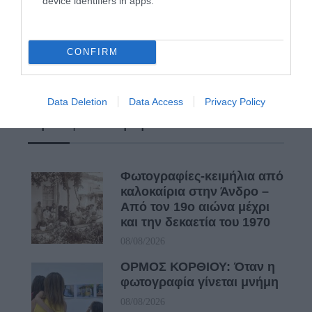
device identifiers in apps.
ΤΟ ΜΕΓΑΛΥΤΕΡΟ ΠΑΝΗΓΥΡΙ ΤΗΣ ΑΝΔΡΟΥ: Του
Σωτήρος στην Άρνη!…
CONFIRM
ΕΚΔΗΛΩΣΕΙΣ ΤΩΝ ΗΜΕΡΩΝ: Παγοποιείο
Μαντζαβελάκη & Καΐρειος Βιβλιοθήκη
Data Deletion
Data Access
Privacy Policy
Πρόσφατα Άρθρα
Φωτογραφίες-κειμήλια από
καλοκαίρια στην Άνδρο –
Από τον 19ο αιώνα μέχρι
και την δεκαετία του 1970
08/08/2026
ΟΡΜΟΣ ΚΟΡΘΙΟΥ: Όταν η
φωτογραφία γίνεται μνήμη
08/08/2026