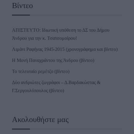
Βίντεο
ΑΠΙΣΤΕΥΤΟ: Ιδιωτική υπόθεση το ΔΣ του Δήμου
Άνδρου για την κ. Τσατσομοίρου!
Λιμάνι Ραφήνας 1945-2015 (χρονογράφημα και βίντεο)
Η Μονή Παναχράντου της Άνδρου (βίντεο)
Το τελευταίο ρεμέτζο (βίντεο)
Δύο ανδριώτες ζωγράφοι – Δ.Βαρδακώστας &
Γ.Σεργουλόπουλος (βίντεο)
Ακολουθήστε μας