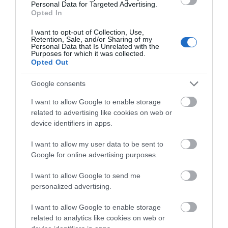
Personal Data for Targeted Advertising.
Opted In
I want to opt-out of Collection, Use,
Retention, Sale, and/or Sharing of my
Personal Data that Is Unrelated with the
Purposes for which it was collected.
Opted Out
Google consents
I want to allow Google to enable storage
related to advertising like cookies on web or
Προτεινόμενα άρθρα
device identifiers in apps.
I want to allow my user data to be sent to
Google for online advertising purposes.
Γιατί οι Τούρκοι συρρέουν στα ελληνικά νησιά
I want to allow Google to send me
ΟΡΜΟΣ ΚΟΡΘΙΟΥ: Όταν η φωτογραφία γίνεται μνήμη
personalized advertising.
Φωτογραφίες-κειμήλια από καλοκαίρια στην Άνδρο –
I want to allow Google to enable storage
Από τον 19ο αιώνα μέχρι και την δεκαετία του 1970
related to analytics like cookies on web or