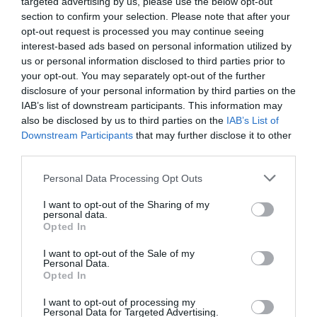
targeted advertising by us, please use the below opt-out
section to confirm your selection. Please note that after your
opt-out request is processed you may continue seeing
interest-based ads based on personal information utilized by
us or personal information disclosed to third parties prior to
your opt-out. You may separately opt-out of the further
disclosure of your personal information by third parties on the
IAB’s list of downstream participants. This information may
also be disclosed by us to third parties on the
IAB’s List of
Downstream Participants
that may further disclose it to other
Προτεινόμενα άρθρα
third parties.
Please note that this website/app uses one or more Google
Personal Data Processing Opt Outs
services and may gather and store information including but
ΡΑΦΗΝΑ – ΘΕΟΥΤΑ σημειώσατε…
not limited to your visit or usage behaviour. You may click to
I want to opt-out of the Sharing of my
personal data.
grant or deny consent to Google and its third-party tags to
Opted In
ΣΥΓΚΛΟΝΙΣΤΙΚΟΣ ΑΠΟΧΑΙΡΕΤΙΣΜΟΣ ΣΤΗ
use your data for below specified purposes in below Google
consent section.
ΡΑΦΗΝΑ ΣΤΟ «ΤΕΛΕΥΤΑΙΟ ΜΠΑΡΚΟ» ΤΟΥ
I want to opt-out of the Sale of my
Personal Data.
ΚΑΠΕΤΑΝ ΑΝΤΩΝΗ ΒΙΔΑΛΗ
Opted In
Απαράδεκτη εμπειρία στη Ραφήνα. Φωτογραφίες από την
I want to opt-out of processing my
Personal Data for Targeted Advertising.
αναχώρηση εκείνης της ώρας…