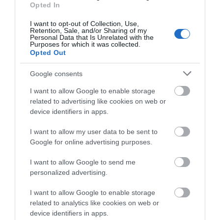
Opted In
ΑΠΟΚΛΕΙΣΤΙΚΟ: «ΕΤΣΙ ΑΝΑΚΑΛΥΨΑ ΤΟ
I want to opt-out of Collection, Use,
ΣΗΜΑΝΤΙΚΟ ΑΡΧΑΙΟ ΝΑΥΑΓΙΟ ΤΗΣ ΑΝΔΡΟΥ!…»
Retention, Sale, and/or Sharing of my
Personal Data that Is Unrelated with the
Purposes for which it was collected.
«ΑΥΤΗ ΤΗΝ ΑΝΔΡΟ ΘΕΛΟΥΜΕ…»
Opted Out
Google consents
Πρόσφατα Άρθρα
I want to allow Google to enable storage
related to advertising like cookies on web or
device identifiers in apps.
ΟΙ «ΕΥΤΥΧΙΣΜΕΝΕΣ
ΜΕΡΕΣ» ΕΙΝΑΙ ΜΠΡΟΣΤΑ:
I want to allow my user data to be sent to
Μια επίκαιρη ανάλυση για
Google for online advertising purposes.
το λιμάνι της Ραφήνας…
I want to allow Google to send me
06/08/2026
personalized advertising.
Η Άνδρος συνεχίζει να
I want to allow Google to enable storage
μπαρκάρει…
related to analytics like cookies on web or
06/08/2026
device identifiers in apps.