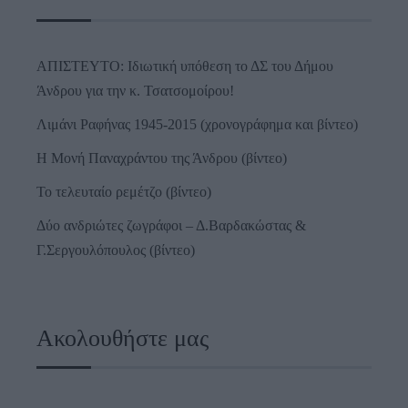
ΑΠΙΣΤΕΥΤΟ: Ιδιωτική υπόθεση το ΔΣ του Δήμου
Άνδρου για την κ. Τσατσομοίρου!
Λιμάνι Ραφήνας 1945-2015 (χρονογράφημα και βίντεο)
Η Μονή Παναχράντου της Άνδρου (βίντεο)
Το τελευταίο ρεμέτζο (βίντεο)
Δύο ανδριώτες ζωγράφοι – Δ.Βαρδακώστας &
Γ.Σεργουλόπουλος (βίντεο)
Ακολουθήστε μας