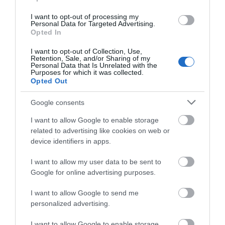
08/08/2026
I want to opt-out of processing my
Personal Data for Targeted Advertising.
Opted In
Φωτογραφίες-κειμήλια από
καλοκαίρια στην Άνδρο –
I want to opt-out of Collection, Use,
Από τον 19ο αιώνα μέχρι
Retention, Sale, and/or Sharing of my
Personal Data that Is Unrelated with the
και την δεκαετία του 1970
Purposes for which it was collected.
Opted Out
08/08/2026
ΟΡΜΟΣ ΚΟΡΘΙΟΥ: Όταν η
Google consents
φωτογραφία γίνεται μνήμη
I want to allow Google to enable storage
08/08/2026
related to advertising like cookies on web or
device identifiers in apps.
I want to allow my user data to be sent to
ΧΩΡΟΤΑΞΙΚΟ ΓΙΑ ΤΟΝ
Google for online advertising purposes.
ΤΟΥΡΙΣΜΟ: Η φέρουσα
ικανότητα στο επίκεντρο
I want to allow Google to send me
08/08/2026
personalized advertising.
I want to allow Google to enable storage