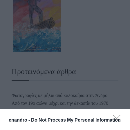
Προτεινόμενα άρθρα
Φωτογραφίες-κειμήλια από καλοκαίρια στην Άνδρο –
Από τον 19ο αιώνα μέχρι και την δεκαετία του 1970
ΟΡΜΟΣ ΚΟΡΘΙΟΥ: Όταν η φωτογραφία γίνεται μνήμη
enandro -
Do Not Process My Personal Information
Η Άνδρος συνεχίζει να μπαρκάρει…