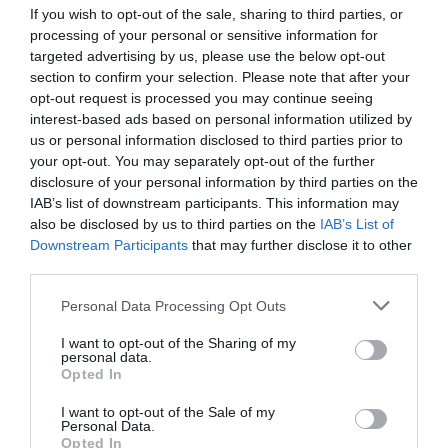
If you wish to opt-out of the sale, sharing to third parties, or
ΠΡΟΣΟΧΗ: Πολύ υψηλός κίνδυνος πυρκαγιάς στις
processing of your personal or sensitive information for
Κυκλάδες
targeted advertising by us, please use the below opt-out
section to confirm your selection. Please note that after your
ΧΩΡΟΤΑΞΙΚΟ ΓΙΑ ΤΟΝ ΤΟΥΡΙΣΜΟ: Η φέρουσα
opt-out request is processed you may continue seeing
ικανότητα στο επίκεντρο
interest-based ads based on personal information utilized by
us or personal information disclosed to third parties prior to
your opt-out. You may separately opt-out of the further
Πρόσφατα Άρθρα
disclosure of your personal information by third parties on the
IAB’s list of downstream participants. This information may
also be disclosed by us to third parties on the
IAB’s List of
Downstream Participants
that may further disclose it to other
ΔΥΟ ΚΑΛΟΚΑΙΡΙΝΑ
third parties.
ΔΡΩΜΕΝΑ: Όταν η νέα
γενιά συναντά τη
Please note that this website/app uses one or more Google
Personal Data Processing Opt Outs
ναυτοσύνη του νησιού
services and may gather and store information including but
not limited to your visit or usage behaviour. You may click to
I want to opt-out of the Sharing of my
09/08/2026
personal data.
grant or deny consent to Google and its third-party tags to
Opted In
use your data for below specified purposes in below Google
ΠΡΟΣΟΧΗ: Πολύ υψηλός
consent section.
κίνδυνος πυρκαγιάς στις
I want to opt-out of the Sale of my
Personal Data.
Κυκλάδες
Opted In