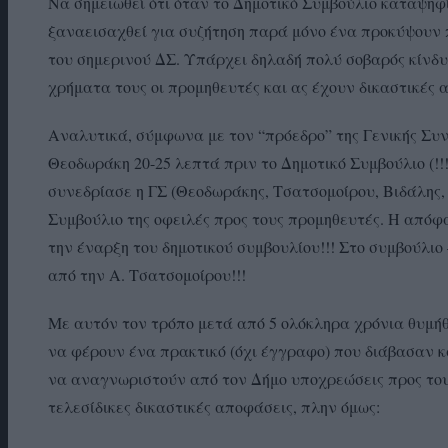
Να σημειωθεί ότι όταν το Δημοτικό Συμβούλιο καταψηφί
ξαναεισαχθεί για συζήτηση παρά μόνο ένα προκύψουν 
του σημερινού ΔΣ. Υπάρχει δηλαδή πολύ σοβαρός κίνδ
χρήματα τους οι προμηθευτές και ας έχουν δικαστικές 
Αναλυτικά, σύμφωνα με τον “πρόεδρο” της Γενικής
Θεοδωράκη 20-25 λεπτά πριν το Δημοτικό Συμβούλιο (!!!
συνεδρίασε η ΓΣ (Θεοδωράκης, Τσατσομοίρου, Βιδάλης
Συμβούλιο της οφειλές προς τους προμηθευτές. Η από
την έναρξη του δημοτικού συμβουλίου!!! Στο συμβούλι
από την Α. Τσατσομοίρου!!!
Με αυτόν τον τρόπο μετά από 5 ολόκληρα χρόνια θυμήθ
να φέρουν ένα πρακτικό (όχι έγγραφο) που διάβασαν κ
να αναγνωριστούν από τον Δήμο υποχρεώσεις προς τ
τελεσίδικες δικαστικές αποφάσεις, πλην όμως: