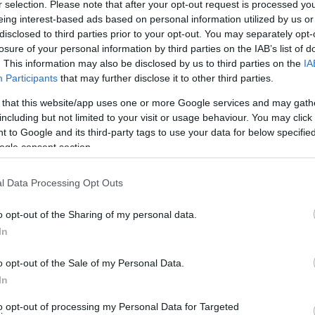
η διαβάστηκε στο συμβούλιο… από τηλέφωνο!
r selection. Please note that after your opt-out request is processed y
eing interest-based ads based on personal information utilized by us or
εις! Οι οποίες συντάχθηκαν λίγα λεπτά πριν το
disclosed to third parties prior to your opt-out. You may separately opt-
να ποσά (έλειπαν τόκοι υπερημερίας κλπ)!!! Αλλά
losure of your personal information by third parties on the IAB’s list of
εις!!! Αυτά ήθελαν να ψηφιστούν και να σταλούν
. This information may also be disclosed by us to third parties on the
IA
Participants
that may further disclose it to other third parties.
 εκκαθαρίζονταν, μετά την τελική νέα
 that this website/app uses one or more Google services and may gath
including but not limited to your visit or usage behaviour. You may click 
 to Google and its third-party tags to use your data for below specifi
γιστική και νομική αλχημεία; Ο λογιστής κ.
ogle consent section.
ία (ελέω απλής αναλογικής) αγνοώντας όλες τις
ιμα”! Κατά πλειοψηφία!…
l Data Processing Opt Outs
 νομική σύμβουλος του Δήμου Κ. Κυρτάτα τους
o opt-out of the Sharing of my personal data.
 Οι Σουσούδης-Καπάκης-Τσατσομοίτου-Θεοδωράκης-
In
δια της συζήτησης κόντρα στους δύο νομικούς πως…
o opt-out of the Sale of my Personal Data.
ταψήφισαν τη νόμιμη εισήγηση του δημάρχου με την
In
to opt-out of processing my Personal Data for Targeted