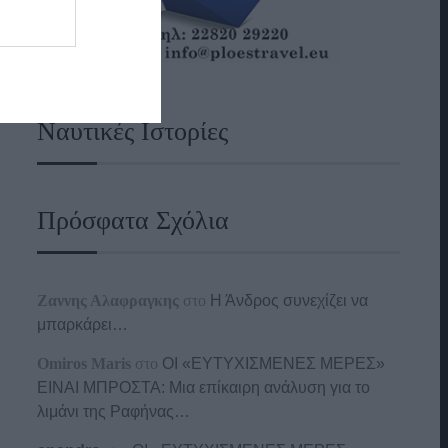
Ναυτικές Ιστορίες
Πρόσφατα Σχόλια
Ζαννης Αλαφραγκης
στο
Η Άνδρος συνεχίζει να
μπαρκάρει…
Omiros Maris
στο
ΟΙ «ΕΥΤΥΧΙΣΜΕΝΕΣ ΜΕΡΕΣ»
ΕΙΝΑΙ ΜΠΡΟΣΤΑ: Μια επίκαιρη ανάλυση για το
λιμάνι της Ραφήνας…