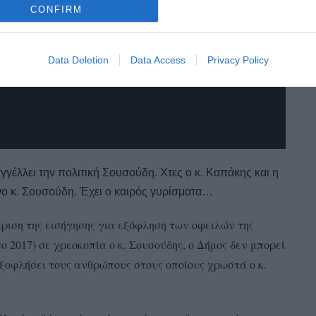
CONFIRM
Data Deletion
Data Access
Privacy Policy
γέλλει την πολιτική Σουσούδη. Χτες ο κ. Καπάκης και η
ο κ. Σουσούδη. Έχει ο καιρός γυρίσματα…
ριση της εισήγησης για εξόφληση των οφειλών της
2017) σε χρεοκοπία ο κ. Σουσούδης, ο Δήμος δεν μπορεί
ξοφλήσει τους ανθρώπους στους οποίους χρωστά ο κ.