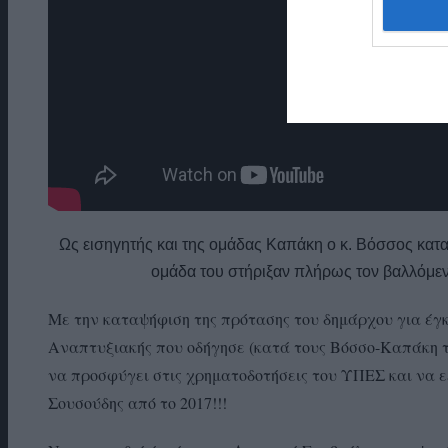
Ως εισηγητής και της ομάδας Καπάκη ο κ. Βόσσος καταγ
ομάδα του στήριξαν πλήρως τον βαλλόμεν
Με την καταψήφιση της πρότασης του δημάρχου για έγκ
Αναπτυξιακής που οδήγησε (κατά τους Βόσσο-Καπάκη το 
να προσφύγει στις χρηματοδοτήσεις του ΥΠΕΣ και να ε
Σουσούδης από το 2017!!!