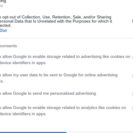
ing.
Γ. Τριδύμας είπε εμφανώς απογοητευμένος από την
In
αρά ο μόνος που δεν φταίει για όλα αυτά και ο μόνος
o opt-out of Collection, Use, Retention, Sale, and/or Sharing
ρινός δήμαρχος Δ.Λοτσάρης. Εσείς που σήμερα λέτε
ersonal Data that Is Unrelated with the Purposes for which it
lected.
υ είσαστε όλα αυτά τα χρόνια; Πόσες φορές
Out
consents
o allow Google to enable storage related to advertising like cookies on
evice identifiers in apps.
o allow my user data to be sent to Google for online advertising
s.
to allow Google to send me personalized advertising.
o allow Google to enable storage related to analytics like cookies on
evice identifiers in apps.