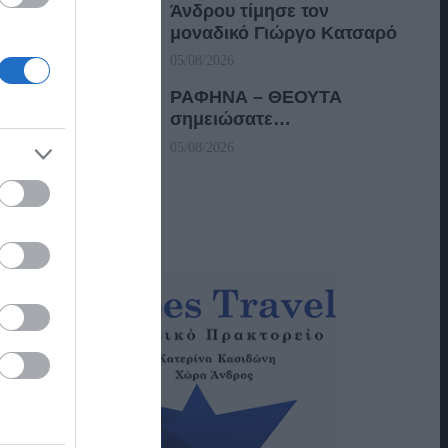
Άνδρου τίμησε τον
μοναδικό Γιώργο Κατσαρό
05/08/2026
ΡΑΦΗΝΑ – ΘΕΟΥΤΑ
σημειώσατε…
05/08/2026