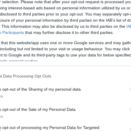
 οργανωμένη παραλία, από αυτές που λατρεύουν οι
r selection. Please note that after your opt-out request is processed y
eing interest-based ads based on personal information utilized by us or
ωμένων παραλιών. Σκέφτηκε: “τώρα που ο Ζόργκος έγινε
disclosed to third parties prior to your opt-out. You may separately opt-
ορεύσεις προσπέλασης δεν πάω εγώ ο συμβατικός σε μια
losure of your personal information by third parties on the IAB’s list of
 ζέστη σε μια πλήρως ανοργάνωτη κι ανεξερεύνητη από
. This information may also be disclosed by us to third parties on the
IA
Participants
that may further disclose it to other third parties.
Κόρθι!…
 that this website/app uses one or more Google services and may gath
including but not limited to your visit or usage behaviour. You may click 
 to Google and its third-party tags to use your data for below specifi
ogle consent section.
l Data Processing Opt Outs
o opt-out of the Sharing of my personal data.
In
o opt-out of the Sale of my Personal Data.
In
to opt-out of processing my Personal Data for Targeted