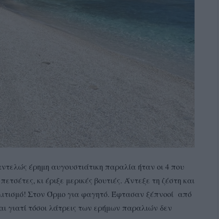
αντελώς έρημη αυγουστιάτικη παραλία ήταν οι 4 που
πετσέτες, κι έριξε μερικές βουτιές. Άντεξε τη ζέστη και
λιτισμό! Στον Όρμο για φαγητό. Έφτασαν ξέπνοοί από
και γιατί τόσοι λάτρεις των ερήμων παραλιών δεν