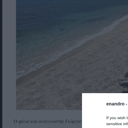
enandro 
If you wish 
Ο φίλος και αναγνώστης Γιώργος, άνθρωπος συμβατικός 
sensitive in