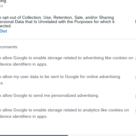
ing.
In
o opt-out of Collection, Use, Retention, Sale, and/or Sharing
ersonal Data that Is Unrelated with the Purposes for which it
lected.
Out
consents
o allow Google to enable storage related to advertising like cookies on
evice identifiers in apps.
αι την παρέα του (4 άτομα) μπήκε στο 4χ4 του (τζιπ)
o allow my user data to be sent to Google for online advertising
στην παραλία που ονειρεύονται οικολογούντες,
s.
 των απάτητων μονοπατιών και λάτρεις των
to allow Google to send me personalized advertising.
ι αλήθεια πως ένα μέρος κάποιων χιλιομέτρων της
οκίνητα.
o allow Google to enable storage related to analytics like cookies on
evice identifiers in apps.
λωστε οι περισσότεροι ευκατάστατοι, οικολογούντες,
ός τζιπ. Κι αυτός όπως κι αυτοί ταξιδεύει με το τζιπ