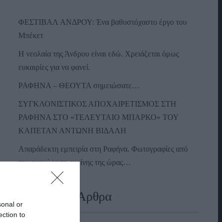
ΦΕΣΤΙΒΑΛ ΑΝΔΡΟΥ: Ένα βαθυστόχαστο έργο του
Μπέκετ
Η νεολαία της Άνδρου είναι εδώ. Χρειάζεται όμως
ευκαιρίες για να φανεί.
ΡΑΦΗΝΑ – ΘΕΟΥΤΑ σημειώσατε…
ΣΥΓΚΛΟΝΙΣΤΙΚΟΣ ΑΠΟΧΑΙΡΕΤΙΣΜΟΣ ΣΤΗ
ΡΑΦΗΝΑ ΣΤΟ «ΤΕΛΕΥΤΑΙΟ ΜΠΑΡΚΟ» ΤΟΥ
ΚΑΠΕΤΑΝ ΑΝΤΩΝΗ ΒΙΔΑΛΗ
Απαράδεκτη εμπειρία στη Ραφήνα. Φωτογραφίες από
την αναχώρηση εκείνης της ώρας…
Πρόσφατα Άρθρα
sonal or
ection to