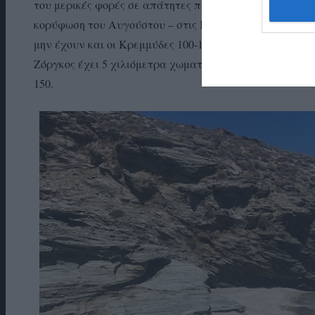
του μερικές φορές σε απάτητες παραλίες… Έφτασε μετ
κορύφωση του Αυγούστου – στις Κρεμμύδες σκεπτόμενο
μην έχουν και οι Κρεμμύδες 100-150 που λατρεύουν τις
Ζόργκος έχει 5 χιλιόμετρα χωματόδρομο, οι μακρινές κ
150.