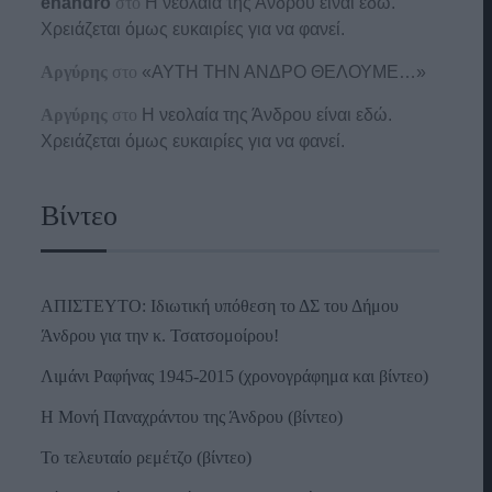
enandro
στο
Η νεολαία της Άνδρου είναι εδώ.
Χρειάζεται όμως ευκαιρίες για να φανεί.
Αργύρης
στο
«ΑΥΤΗ ΤΗΝ ΑΝΔΡΟ ΘΕΛΟΥΜΕ…»
Αργύρης
στο
Η νεολαία της Άνδρου είναι εδώ.
Χρειάζεται όμως ευκαιρίες για να φανεί.
Βίντεο
ΑΠΙΣΤΕΥΤΟ: Ιδιωτική υπόθεση το ΔΣ του Δήμου
Άνδρου για την κ. Τσατσομοίρου!
Λιμάνι Ραφήνας 1945-2015 (χρονογράφημα και βίντεο)
Η Μονή Παναχράντου της Άνδρου (βίντεο)
Το τελευταίο ρεμέτζο (βίντεο)