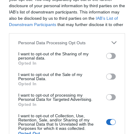
disclosure of your personal information by third parties on the
IAB’s list of downstream participants. This information may
also be disclosed by us to third parties on the
IAB’s List of
Downstream Participants
that may further disclose it to other
third parties.
Please note that this website/app uses one or more Google
Personal Data Processing Opt Outs
services and may gather and store information including but
not limited to your visit or usage behaviour. You may click to
I want to opt-out of the Sharing of my
personal data.
grant or deny consent to Google and its third-party tags to
Opted In
use your data for below specified purposes in below Google
consent section.
I want to opt-out of the Sale of my
Personal Data.
Opted In
I want to opt-out of processing my
Personal Data for Targeted Advertising.
Opted In
I want to opt-out of Collection, Use,
Retention, Sale, and/or Sharing of my
Personal Data that Is Unrelated with the
Purposes for which it was collected.
Opted Out