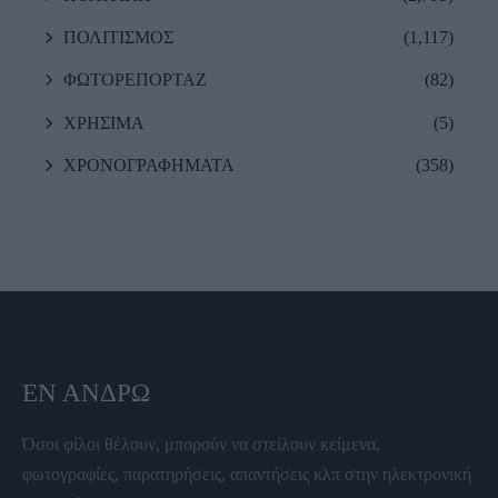
ΠΟΛΙΤΙΣΜΟΣ
(1,117)
ΦΩΤΟΡΕΠΟΡΤΑΖ
(82)
ΧΡΗΣΙΜΑ
(5)
ΧΡΟΝΟΓΡΑΦΗΜΑΤΑ
(358)
ΕΝ ΆΝΔΡΩ
Όσοι φίλοι θέλουν, μπορούν να στείλουν κείμενα,
φωτογραφίες, παρατηρήσεις, απαντήσεις κλπ στην ηλεκτρονική