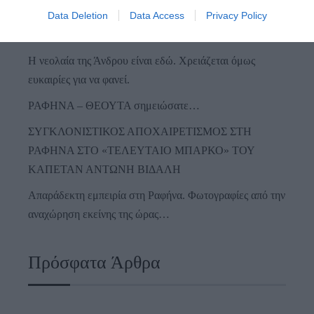
ΦΕΣΤΙΒΑΛ ΑΝΔΡΟΥ: Ένα βαθυστόχαστο έργο του
Data Deletion
Data Access
Privacy Policy
Μπέκετ
Η νεολαία της Άνδρου είναι εδώ. Χρειάζεται όμως
ευκαιρίες για να φανεί.
ΡΑΦΗΝΑ – ΘΕΟΥΤΑ σημειώσατε…
ΣΥΓΚΛΟΝΙΣΤΙΚΟΣ ΑΠΟΧΑΙΡΕΤΙΣΜΟΣ ΣΤΗ
ΡΑΦΗΝΑ ΣΤΟ «ΤΕΛΕΥΤΑΙΟ ΜΠΑΡΚΟ» ΤΟΥ
ΚΑΠΕΤΑΝ ΑΝΤΩΝΗ ΒΙΔΑΛΗ
Απαράδεκτη εμπειρία στη Ραφήνα. Φωτογραφίες από την
αναχώρηση εκείνης της ώρας…
Πρόσφατα Άρθρα