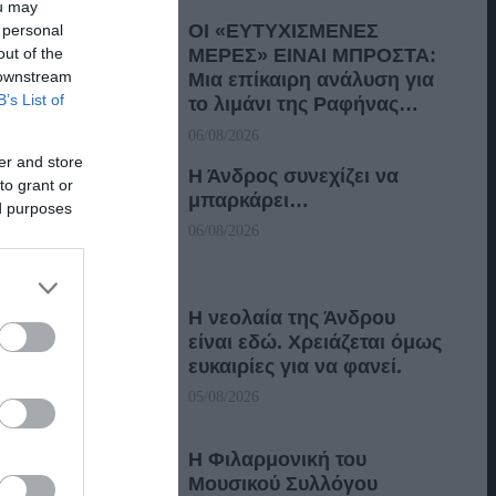
ou may
ΟΙ «ΕΥΤΥΧΙΣΜΕΝΕΣ
 personal
out of the
ΜΕΡΕΣ» ΕΙΝΑΙ ΜΠΡΟΣΤΑ:
 downstream
Μια επίκαιρη ανάλυση για
B’s List of
το λιμάνι της Ραφήνας…
06/08/2026
er and store
Η Άνδρος συνεχίζει να
to grant or
μπαρκάρει…
ed purposes
06/08/2026
Η νεολαία της Άνδρου
είναι εδώ. Χρειάζεται όμως
ευκαιρίες για να φανεί.
05/08/2026
Η Φιλαρμονική του
Μουσικού Συλλόγου