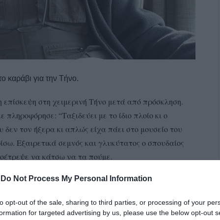
 καράβι για την Τήνο.
 επίσκεψη στη χειμερινή Τήνο μετά από πρόσκληση.
 πληροφόρησε: “Ταξιδεύει με το ίδιο πλοίο κι ο
 δεν τον ήξερα κι απλώς είχα πάει στο μουσείο του
ίσω. Εξαιρετικά σεμνός και γλυκύτατος ο σπουδαίος
ροέτρεψε να κάτσω να τα πούμε.
-
Do Not Process My Personal Information
to opt-out of the sale, sharing to third parties, or processing of your per
formation for targeted advertising by us, please use the below opt-out s