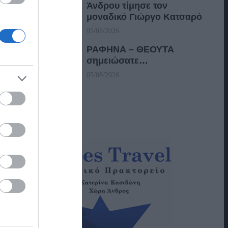
Άνδρου τίμησε τον
μοναδικό Γιώργο Κατσαρό
05/08/2026
ΡΑΦΗΝΑ – ΘΕΟΥΤΑ
σημειώσατε…
05/08/2026