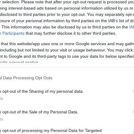
r selection. Please note that after your opt-out request is processed y
eing interest-based ads based on personal information utilized by us or
disclosed to third parties prior to your opt-out. You may separately opt-
losure of your personal information by third parties on the IAB’s list of
. This information may also be disclosed by us to third parties on the
IA
Participants
that may further disclose it to other third parties.
 that this website/app uses one or more Google services and may gath
including but not limited to your visit or usage behaviour. You may click 
 to Google and its third-party tags to use your data for below specifi
ogle consent section.
l Data Processing Opt Outs
o opt-out of the Sharing of my personal data.
In
o opt-out of the Sale of my Personal Data.
αδρομές του στην Ευρώπη και στην Τήνο.
In
to opt-out of processing my Personal Data for Targeted
ταξίδεψε στη πρώτη νιότη μου. Όταν φοιτητής