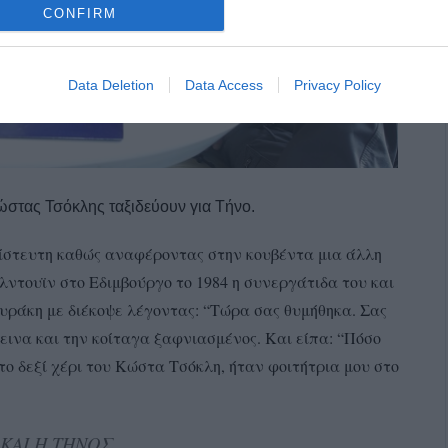
CONFIRM
Data Deletion
Data Access
Privacy Policy
στας Τσόκλης ταξιδεύουν για Τήνο.
πίστευτη καθώς αναφέροντας στην κουβέντα μια άλλη
ντουϊν στο Εδιμβούργο το 1984 η συνεργάτιδα του και
υράκη με διέκοψε λέγοντας: “Τώρα σας θυμήθηκα. Σας
μεινα και την κοίταγα ξαφνιασμένος. Και είπα: “Πόσο
το δεξί χέρι του Κώστα Τσόκλη, ήταν φοιτήτρια μου στο
ΚΑΙ Η ΤΗΝΟΣ