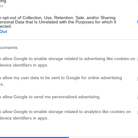
ing.
ν μια μαγική εισαγωγή σε μια γνωριμία και μια
In
εκίνησε στο πλοίο για την Τήνο. Συνεχίστηκε στο
o opt-out of Collection, Use, Retention, Sale, and/or Sharing
ersonal Data that Is Unrelated with the Purposes for which it
. Εκεί δίπλα στο δημοτικό μουσείο που αναφέρεται σε
lected.
κό μουσείο για να στεγάσει μεγάλο μέρος του έργου του.
Out
τική αναφορά με αυτό.
consents
o allow Google to enable storage related to advertising like cookies on
evice identifiers in apps.
o allow my user data to be sent to Google for online advertising
s.
to allow Google to send me personalized advertising.
o allow Google to enable storage related to analytics like cookies on
evice identifiers in apps.