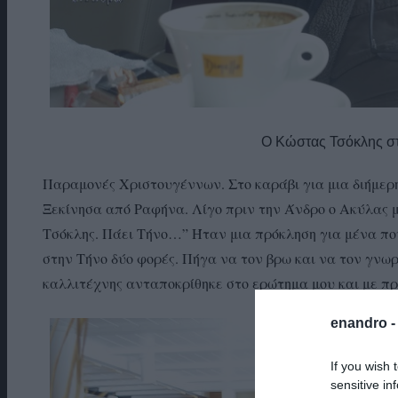
Ο Κώστας Τσόκλης στο
Παραμονές Χριστουγέννων. Στο καράβι για μια διήμερη
Ξεκίνησα από Ραφήνα. Λίγο πριν την Άνδρο ο Ακύλας με
Τσόκλης. Πάει Τήνο…” Ήταν μια πρόκληση για μένα που
στην Τήνο δύο φορές. Πήγα να τον βρω και να τον γνωρ
καλλιτέχνης ανταποκρίθηκε στο ερώτημα μου και με π
enandro 
If you wish 
sensitive in