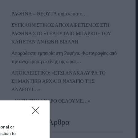
ΡΑΦΗΝΑ – ΘΕΟΥΤΑ σημειώσατε…
ΣΥΓΚΛΟΝΙΣΤΙΚΟΣ ΑΠΟΧΑΙΡΕΤΙΣΜΟΣ ΣΤΗ
ΡΑΦΗΝΑ ΣΤΟ «ΤΕΛΕΥΤΑΙΟ ΜΠΑΡΚΟ» ΤΟΥ
ΚΑΠΕΤΑΝ ΑΝΤΩΝΗ ΒΙΔΑΛΗ
Απαράδεκτη εμπειρία στη Ραφήνα. Φωτογραφίες από
την αναχώρηση εκείνης της ώρας…
ΑΠΟΚΛΕΙΣΤΙΚΟ: «ΕΤΣΙ ΑΝΑΚΑΛΥΨΑ ΤΟ
ΣΗΜΑΝΤΙΚΟ ΑΡΧΑΙΟ ΝΑΥΑΓΙΟ ΤΗΣ
ΑΝΔΡΟΥ!…»
«ΑΥΤΗ ΤΗΝ ΑΝΔΡΟ ΘΕΛΟΥΜΕ…»
Πρόσφατα Άρθρα
sonal or
ection to