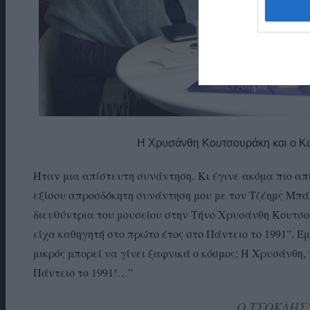
Η Χρυσάνθη Κουτσουράκη και ο Κώ
Ήταν μια απίστευτη συνάντηση.
Κι έγινε ακόμα πιο α
εξίσου απροσδόκητη συνάντηση μου με τον Τζέημς Μπάλ
διευθύντρια του μουσείου στην Τήνο Χρυσάνθη Κουτσο
είχα καθηγητή στο πρώτο έτος στο Πάντειο το 1991”. Έ
μικρός μπορεί να γίνει ξαφνικά ο κόσμος; Η Χρυσάνθη, 
Πάντειο το 1991!…”
Ο ΤΣΟΚΛΗΣ 