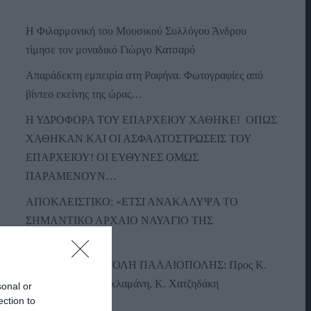
Η Φιλαρμονική του Μουσικού Συλλόγου Άνδρου
τίμησε τον μοναδικό Γιώργο Κατσαρό
Απαράδεκτη εμπειρία στη Ραφήνα. Φωτογραφίες από
βίντεο εκείνης της ώρας…
Η ΥΔΡΟΦΟΡΑ ΤΟΥ ΕΠΑΡΧΕΙΟΥ ΧΑΘΗΚΕ! ΟΠΩΣ
ΧΑΘΗΚΑΝ ΚΑΙ ΟΙ ΑΣΦΑΛΤΟΣΤΡΩΣΕΙΣ ΤΟΥ
ΕΠΑΡΧΕΙΟΥ! ΟΙ ΕΥΘΥΝΕΣ ΟΜΩΣ
ΠΑΡΑΜΕΝΟΥΝ…
ΑΠΟΚΛΕΙΣΤΙΚΟ: «ΕΤΣΙ ΑΝΑΚΑΛΥΨΑ ΤΟ
ΣΗΜΑΝΤΙΚΟ ΑΡΧΑΙΟ ΝΑΥΑΓΙΟ ΤΗΣ
ΑΝΔΡΟΥ!…»
ΑΝΟΙΧΤΗ ΕΠΙΣΤΟΛΗ ΠΑΛΑΙΟΠΟΛΗΣ: Προς K.
Μητσοτάκη, N. Κακλαμάνη, K. Χατζηδάκη
sonal or
ection to