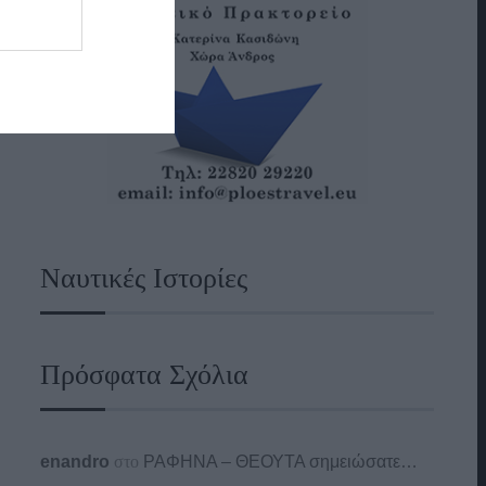
Ναυτικές Ιστορίες
Πρόσφατα Σχόλια
enandro
στο
ΡΑΦΗΝΑ – ΘΕΟΥΤΑ σημειώσατε…