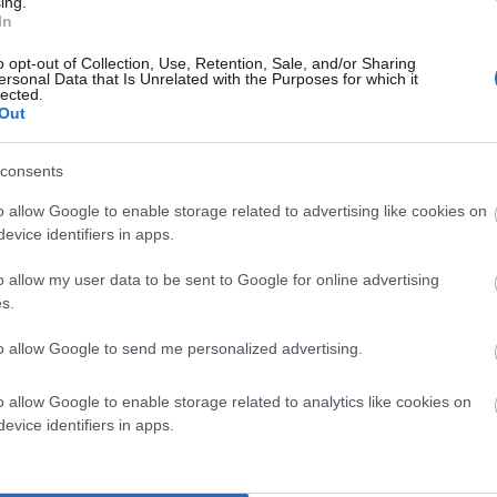
ing.
χνη δραματικότητα. Αναφέρονται κυρίως στο κοινό της
In
τά ένα Happy End. Και η Δήμητρα Ιωάννου το δίνει
o opt-out of Collection, Use, Retention, Sale, and/or Sharing
ersonal Data that Is Unrelated with the Purposes for which it
lected.
Out
όμας, απροσδιορίστου καταγωγής, που θα δουλέψει ως
ας μπλέκει με την προσωπικότητα μιας καθηγήτριας,
consents
λείο, που έχει ιδρύσει και διευθύνει γόνος μεγάλης
o allow Google to enable storage related to advertising like cookies on
νται με το ίδιο καράβι. Ζουν στον ίδιο χώρο, την Χώρα,
evice identifiers in apps.
o allow my user data to be sent to Google for online advertising
s.
ες της Δήμητρας Ιωάννου βλέπει κανείς ανάγλυφα τα
 ιστορία κατά νου. Βρίσκει τον σκηνικό χώρο που θα
to allow Google to send me personalized advertising.
μως καταφέρνει και χτίζει χαρακτήρες με ανδριώτικα
o allow Google to enable storage related to analytics like cookies on
ίου, πολλά περιστατικά στα οποία εμπλέκονται οι
evice identifiers in apps.
.
αγικών μυστικών είναι διάσπαρτες υπό το μανδύα της