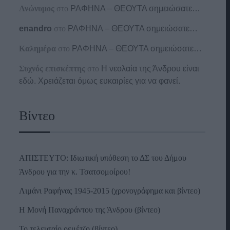
Ανώνυμος
στο
ΡΑΦΗΝΑ – ΘΕΟΥΤΑ σημειώσατε…
enandro
στο
ΡΑΦΗΝΑ – ΘΕΟΥΤΑ σημειώσατε…
Καλημέρα
στο
ΡΑΦΗΝΑ – ΘΕΟΥΤΑ σημειώσατε…
Συχνός επισκέπτης
στο
Η νεολαία της Άνδρου είναι
εδώ. Χρειάζεται όμως ευκαιρίες για να φανεί.
Βίντεο
ΑΠΙΣΤΕΥΤΟ: Ιδιωτική υπόθεση το ΔΣ του Δήμου
Άνδρου για την κ. Τσατσομοίρου!
Λιμάνι Ραφήνας 1945-2015 (χρονογράφημα και βίντεο)
Η Μονή Παναχράντου της Άνδρου (βίντεο)
Το τελευταίο ρεμέτζο (βίντεο)