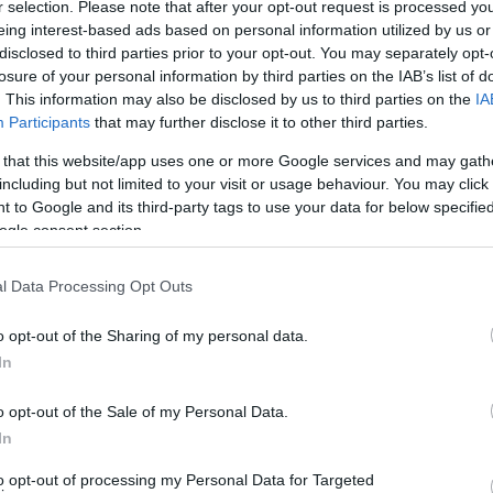
r selection. Please note that after your opt-out request is processed y
eing interest-based ads based on personal information utilized by us or
 έρχεται κόσμος. Περιπλανήθηκε στο νησί αναζητώντας
disclosed to third parties prior to your opt-out. You may separately opt-
κές περιοχές και στις ναυτικές διαδρομές της Χώρας.
losure of your personal information by third parties on the IAB’s list of
. This information may also be disclosed by us to third parties on the
IA
το σκηνικό της Άνδρου. Πήρε ανδριώτικες αναφορές και
Participants
that may further disclose it to other third parties.
ομές και έχτισε μέσα την μυθοπλασία της. Πήρε ονόματα
 that this website/app uses one or more Google services and may gath
 προσιδιάζουν στην αστική και ναυτική ιστορία της
including but not limited to your visit or usage behaviour. You may click 
 to Google and its third-party tags to use your data for below specifi
ogle consent section.
υθιστόρημα με αναφορά την Άνδρο, που κρατά το
α αμείωτο. Τα πρόσωπα μέσα από τα οποία
l Data Processing Opt Outs
χή της Χώρας περιπλέκονται μοναδικά. Έρχονται
o opt-out of the Sharing of my personal data.
νται με τα προηγούμενα μπλέκοντας την ιστορία μέσα
In
φεύγουν με ένταση. Η πλοκή του δράματος κορυφώνεται.
κή ιστορία ολοκληρώνεται.
o opt-out of the Sale of my Personal Data.
In
αγωνία και εγκλήματα ιστορία που εξελίσσεται στην
to opt-out of processing my Personal Data for Targeted
α προπολεμική ιστορία, μάλλον δεν αφορούν την