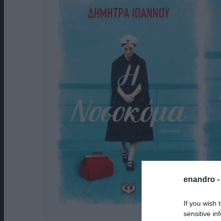
enandro 
If you wish 
sensitive in