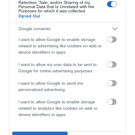
Retention, Sale, and/or Sharing of my
Personal Data that Is Unrelated with the
Purposes for which it was collected.
ΔΥΟ ΚΑΛΟΚΑΙΡΙΝΑ
Opted Out
ΔΡΩΜΕΝΑ: Όταν η νέα
γενιά συναντά τη
Google consents
ναυτοσύνη του νησιού
I want to allow Google to enable storage
09/08/2026
related to advertising like cookies on web or
ΠΡΟΣΟΧΗ: Πολύ υψηλός
device identifiers in apps.
κίνδυνος πυρκαγιάς στις
Κυκλάδες
I want to allow my user data to be sent to
Google for online advertising purposes.
08/08/2026
I want to allow Google to send me
personalized advertising.
Φωτογραφίες-κειμήλια από
καλοκαίρια στην Άνδρο –
I want to allow Google to enable storage
Από τον 19ο αιώνα μέχρι
related to analytics like cookies on web or
και την δεκαετία του 1970
device identifiers in apps.
08/08/2026
ΟΡΜΟΣ ΚΟΡΘΙΟΥ: Όταν η