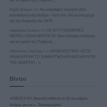
για το λιμάνι της Ραφήνας…
Πηγή Μακρα.
στο
Φωτογραφίες-κειμήλια από
καλοκαίρια στην Άνδρο – Από τον 19ο αιώνα μέχρι
και την δεκαετία του 1970
Δημήτρης Σπύρου
στο
ΟΙ «ΕΥΤΥΧΙΣΜΕΝΕΣ
ΜΕΡΕΣ» ΕΙΝΑΙ ΜΠΡΟΣΤΑ: Μια επίκαιρη ανάλυση
για το λιμάνι της Ραφήνας…
Αθανάσιος Τσίντζας
στο
ΑΠΟΚΛΕΙΣΤΙΚΟ: «ΕΤΣΙ
ΑΝΑΚΑΛΥΨΑ ΤΟ ΣΗΜΑΝΤΙΚΟ ΑΡΧΑΙΟ ΝΑΥΑΓΙΟ
ΤΗΣ ΑΝΔΡΟΥ!…»
Βίντεο
ΑΠΙΣΤΕΥΤΟ: Ιδιωτική υπόθεση το ΔΣ του Δήμου
Άνδρου για την κ. Τσατσομοίρου!