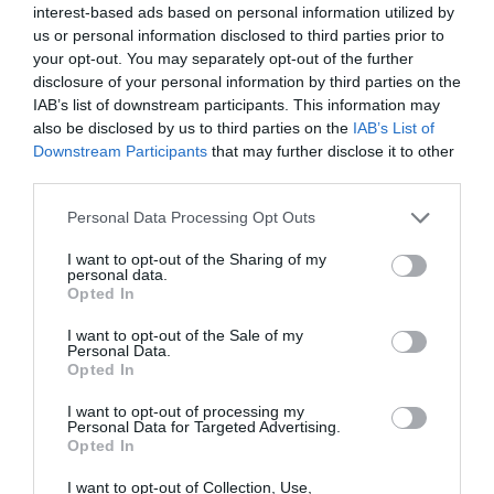
interest-based ads based on personal information utilized by
Προτεινόμενα άρθρα
us or personal information disclosed to third parties prior to
your opt-out. You may separately opt-out of the further
disclosure of your personal information by third parties on the
IAB’s list of downstream participants. This information may
Φωτογραφίες-κειμήλια από καλοκαίρια στην Άνδρο –
also be disclosed by us to third parties on the
IAB’s List of
Downstream Participants
that may further disclose it to other
Από τον 19ο αιώνα μέχρι και την δεκαετία του 1970
third parties.
ΟΡΜΟΣ ΚΟΡΘΙΟΥ: Όταν η φωτογραφία γίνεται μνήμη
Please note that this website/app uses one or more Google
Personal Data Processing Opt Outs
Η Άνδρος συνεχίζει να μπαρκάρει…
services and may gather and store information including but
not limited to your visit or usage behaviour. You may click to
I want to opt-out of the Sharing of my
personal data.
ΠΡΟΣΟΧΗ: Πολύ υψηλός κίνδυνος πυρκαγιάς στις
grant or deny consent to Google and its third-party tags to
Opted In
Κυκλάδες
use your data for below specified purposes in below Google
consent section.
I want to opt-out of the Sale of my
ΧΩΡΟΤΑΞΙΚΟ ΓΙΑ ΤΟΝ ΤΟΥΡΙΣΜΟ: Η φέρουσα
Personal Data.
Opted In
ικανότητα στο επίκεντρο
I want to opt-out of processing my
Personal Data for Targeted Advertising.
Πρόσφατα Άρθρα
Opted In
I want to opt-out of Collection, Use,