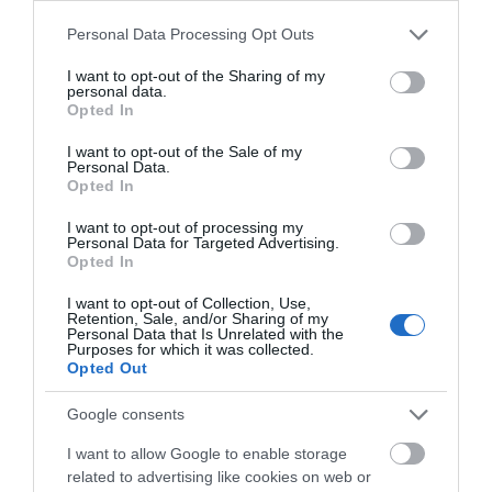
Please note that this website/app uses one or more Google
Personal Data Processing Opt Outs
services and may gather and store information including but
not limited to your visit or usage behaviour. You may click to
I want to opt-out of the Sharing of my
personal data.
grant or deny consent to Google and its third-party tags to
Opted In
use your data for below specified purposes in below Google
consent section.
I want to opt-out of the Sale of my
Personal Data.
Opted In
I want to opt-out of processing my
Personal Data for Targeted Advertising.
Opted In
I want to opt-out of Collection, Use,
Retention, Sale, and/or Sharing of my
Personal Data that Is Unrelated with the
Purposes for which it was collected.
Opted Out
Google consents
I want to allow Google to enable storage
related to advertising like cookies on web or