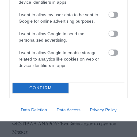
device identifiers in apps.
I want to allow my user data to be sent to
Google for online advertising purposes.
I want to allow Google to send me
Προτεινόμενα άρθρα
personalized advertising.
I want to allow Google to enable storage
related to analytics like cookies on web or
Φωτογραφίες-κειμήλια από καλοκαίρια στην Άνδρο –
device identifiers in apps.
Από τον 19ο αιώνα μέχρι και την δεκαετία του 1970
Η Άνδρος συνεχίζει να μπαρκάρει…
CONFIRM
ΤΟ ΜΕΓΑΛΥΤΕΡΟ ΠΑΝΗΓΥΡΙ ΤΗΣ ΑΝΔΡΟΥ: Του
Σωτήρος στην Άρνη!…
Data Deletion
Data Access
Privacy Policy
ΟΡΜΟΣ ΚΟΡΘΙΟΥ: Όταν η φωτογραφία γίνεται μνήμη
ΦΕΣΤΙΒΑΛ ΑΝΔΡΟΥ: Ένα βαθυστόχαστο έργο του
Μπέκετ