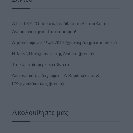
ΑΠΙΣΤΕΥΤΟ: Ιδιωτική υπόθεση το ΔΣ του Δήμου
Άνδρου για την κ. Τσατσομοίρου!
Λιμάνι Ραφήνας 1945-2015 (χρονογράφημα και βίντεο)
Η Μονή Παναχράντου της Άνδρου (βίντεο)
Το τελευταίο ρεμέτζο (βίντεο)
Δύο ανδριώτες ζωγράφοι – Δ.Βαρδακώστας &
Γ.Σεργουλόπουλος (βίντεο)
Ακολουθήστε μας