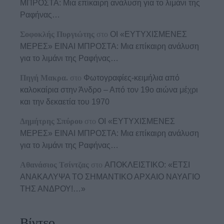
ΜΠΡΟΣΤΑ: Μια επίκαιρη ανάλυση για το λιμάνι της
Ραφήνας…
Σοφοκλής Πυργιώτης
στο
ΟΙ «ΕΥΤΥΧΙΣΜΕΝΕΣ
ΜΕΡΕΣ» ΕΙΝΑΙ ΜΠΡΟΣΤΑ: Μια επίκαιρη ανάλυση
για το λιμάνι της Ραφήνας…
Πηγή Μακρα.
στο
Φωτογραφίες-κειμήλια από
καλοκαίρια στην Άνδρο – Από τον 19ο αιώνα μέχρι
και την δεκαετία του 1970
Δημήτρης Σπύρου
στο
ΟΙ «ΕΥΤΥΧΙΣΜΕΝΕΣ
ΜΕΡΕΣ» ΕΙΝΑΙ ΜΠΡΟΣΤΑ: Μια επίκαιρη ανάλυση
για το λιμάνι της Ραφήνας…
Αθανάσιος Τσίντζας
στο
ΑΠΟΚΛΕΙΣΤΙΚΟ: «ΕΤΣΙ
ΑΝΑΚΑΛΥΨΑ ΤΟ ΣΗΜΑΝΤΙΚΟ ΑΡΧΑΙΟ ΝΑΥΑΓΙΟ
ΤΗΣ ΑΝΔΡΟΥ!…»
Βίντεο