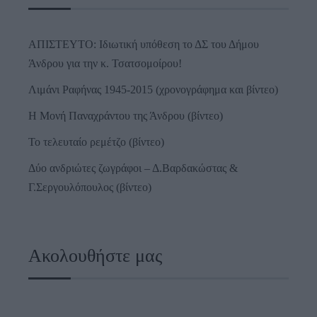
ΑΠΙΣΤΕΥΤΟ: Ιδιωτική υπόθεση το ΔΣ του Δήμου
Άνδρου για την κ. Τσατσομοίρου!
Λιμάνι Ραφήνας 1945-2015 (χρονογράφημα και βίντεο)
Η Μονή Παναχράντου της Άνδρου (βίντεο)
Το τελευταίο ρεμέτζο (βίντεο)
Δύο ανδριώτες ζωγράφοι – Δ.Βαρδακώστας &
Γ.Σεργουλόπουλος (βίντεο)
Ακολουθήστε μας