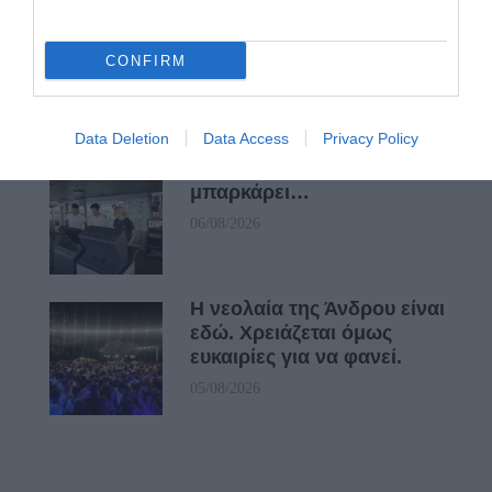
ΟΙ «ΕΥΤΥΧΙΣΜΕΝΕΣ
ΜΕΡΕΣ» ΕΙΝΑΙ ΜΠΡΟΣΤΑ:
CONFIRM
Μια επίκαιρη ανάλυση για
το λιμάνι της Ραφήνας…
06/08/2026
Data Deletion
Data Access
Privacy Policy
Η Άνδρος συνεχίζει να
μπαρκάρει…
06/08/2026
Η νεολαία της Άνδρου είναι
εδώ. Χρειάζεται όμως
ευκαιρίες για να φανεί.
05/08/2026