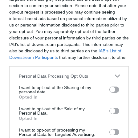
section to confirm your selection. Please note that after your
opt-out request is processed you may continue seeing
interest-based ads based on personal information utilized by
us or personal information disclosed to third parties prior to
your opt-out. You may separately opt-out of the further
disclosure of your personal information by third parties on the
Προτεινόμενα άρθρα
IAB’s list of downstream participants. This information may
also be disclosed by us to third parties on the
IAB’s List of
Downstream Participants
that may further disclose it to other
third parties.
ΦΕΣΤΙΒΑΛ ΑΝΔΡΟΥ: Ένα βαθυστόχαστο έργο του
Please note that this website/app uses one or more Google
Personal Data Processing Opt Outs
Μπέκετ
services and may gather and store information including but
not limited to your visit or usage behaviour. You may click to
I want to opt-out of the Sharing of my
Η νεολαία της Άνδρου είναι εδώ. Χρειάζεται όμως
personal data.
grant or deny consent to Google and its third-party tags to
Opted In
ευκαιρίες για να φανεί.
use your data for below specified purposes in below Google
consent section.
I want to opt-out of the Sale of my
ΡΑΦΗΝΑ – ΘΕΟΥΤΑ σημειώσατε…
Personal Data.
Opted In
ΣΥΓΚΛΟΝΙΣΤΙΚΟΣ ΑΠΟΧΑΙΡΕΤΙΣΜΟΣ ΣΤΗ
I want to opt-out of processing my
ΡΑΦΗΝΑ ΣΤΟ «ΤΕΛΕΥΤΑΙΟ ΜΠΑΡΚΟ» ΤΟΥ
Personal Data for Targeted Advertising.