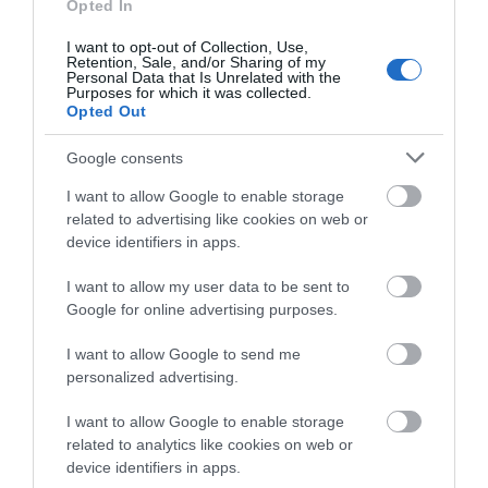
ΚΑΠΕΤΑΝ ΑΝΤΩΝΗ ΒΙΔΑΛΗ
Opted In
Απαράδεκτη εμπειρία στη Ραφήνα. Φωτογραφίες από την
I want to opt-out of Collection, Use,
Retention, Sale, and/or Sharing of my
αναχώρηση εκείνης της ώρας…
Personal Data that Is Unrelated with the
Purposes for which it was collected.
Opted Out
Πρόσφατα Άρθρα
Google consents
I want to allow Google to enable storage
related to advertising like cookies on web or
ΦΕΣΤΙΒΑΛ ΑΝΔΡΟΥ: Ένα
device identifiers in apps.
βαθυστόχαστο έργο του
Μπέκετ
I want to allow my user data to be sent to
Google for online advertising purposes.
07/08/2026
I want to allow Google to send me
ΤΟ ΜΕΓΑΛΥΤΕΡΟ
personalized advertising.
ΠΑΝΗΓΥΡΙ ΤΗΣ ΑΝΔΡΟΥ:
Του Σωτήρος στην Άρνη!…
I want to allow Google to enable storage
related to analytics like cookies on web or
07/08/2026
device identifiers in apps.