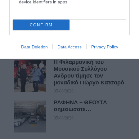
device identifiers in apps.
Η νεολαία της Άνδρου είναι
CONFIRM
εδώ. Χρειάζεται όμως
ευκαιρίες για να φανεί.
05/08/2026
Data Deletion
Data Access
Privacy Policy
Η Φιλαρμονική του
Μουσικού Συλλόγου
Άνδρου τίμησε τον
μοναδικό Γιώργο Κατσαρό
05/08/2026
ΡΑΦΗΝΑ – ΘΕΟΥΤΑ
σημειώσατε…
05/08/2026