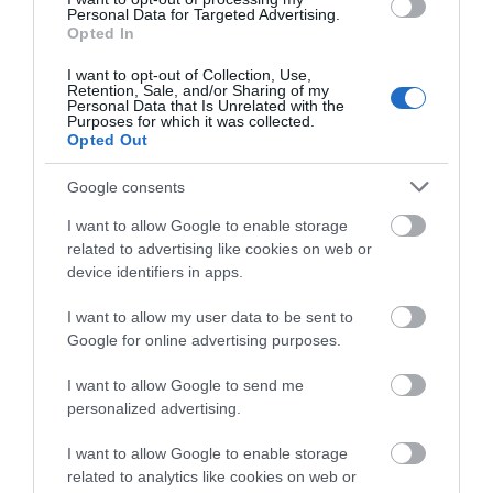
αναχώρηση εκείνης της ώρας…
Personal Data for Targeted Advertising.
Opted In
ΑΠΟΚΛΕΙΣΤΙΚΟ: «ΕΤΣΙ ΑΝΑΚΑΛΥΨΑ ΤΟ
I want to opt-out of Collection, Use,
ΣΗΜΑΝΤΙΚΟ ΑΡΧΑΙΟ ΝΑΥΑΓΙΟ ΤΗΣ ΑΝΔΡΟΥ!…»
Retention, Sale, and/or Sharing of my
Personal Data that Is Unrelated with the
Purposes for which it was collected.
«ΑΥΤΗ ΤΗΝ ΑΝΔΡΟ ΘΕΛΟΥΜΕ…»
Opted Out
Google consents
Πρόσφατα Άρθρα
I want to allow Google to enable storage
related to advertising like cookies on web or
device identifiers in apps.
ΟΙ «ΕΥΤΥΧΙΣΜΕΝΕΣ
ΜΕΡΕΣ» ΕΙΝΑΙ ΜΠΡΟΣΤΑ:
I want to allow my user data to be sent to
Μια επίκαιρη ανάλυση για
Google for online advertising purposes.
το λιμάνι της Ραφήνας…
I want to allow Google to send me
06/08/2026
personalized advertising.
Η Άνδρος συνεχίζει να
μπαρκάρει…
I want to allow Google to enable storage
related to analytics like cookies on web or
06/08/2026