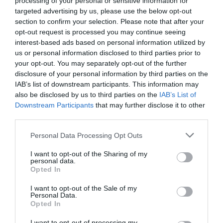
processing of your personal or sensitive information for
targeted advertising by us, please use the below opt-out
section to confirm your selection. Please note that after your
opt-out request is processed you may continue seeing
interest-based ads based on personal information utilized by
us or personal information disclosed to third parties prior to
your opt-out. You may separately opt-out of the further
disclosure of your personal information by third parties on the
IAB’s list of downstream participants. This information may
also be disclosed by us to third parties on the
IAB’s List of
Downstream Participants
that may further disclose it to other
Προτεινόμενα άρθρα
third parties.
Please note that this website/app uses one or more Google
Personal Data Processing Opt Outs
services and may gather and store information including but
ΡΑΦΗΝΑ – ΘΕΟΥΤΑ σημειώσατε…
not limited to your visit or usage behaviour. You may click to
I want to opt-out of the Sharing of my
personal data.
grant or deny consent to Google and its third-party tags to
Opted In
ΣΥΓΚΛΟΝΙΣΤΙΚΟΣ ΑΠΟΧΑΙΡΕΤΙΣΜΟΣ ΣΤΗ
use your data for below specified purposes in below Google
ΡΑΦΗΝΑ ΣΤΟ «ΤΕΛΕΥΤΑΙΟ ΜΠΑΡΚΟ» ΤΟΥ
consent section.
I want to opt-out of the Sale of my
Personal Data.
ΚΑΠΕΤΑΝ ΑΝΤΩΝΗ ΒΙΔΑΛΗ
Opted In
Απαράδεκτη εμπειρία στη Ραφήνα. Φωτογραφίες από την
I want to opt-out of processing my