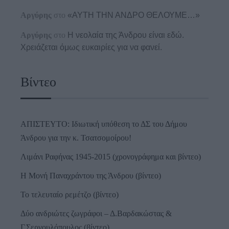
Αργύρης
στο
«ΑΥΤΗ ΤΗΝ ΑΝΔΡΟ ΘΕΛΟΥΜΕ…»
Αργύρης
στο
Η νεολαία της Άνδρου είναι εδώ.
Χρειάζεται όμως ευκαιρίες για να φανεί.
Βίντεο
ΑΠΙΣΤΕΥΤΟ: Ιδιωτική υπόθεση το ΔΣ του Δήμου
Άνδρου για την κ. Τσατσομοίρου!
Λιμάνι Ραφήνας 1945-2015 (χρονογράφημα και βίντεο)
Η Μονή Παναχράντου της Άνδρου (βίντεο)
Το τελευταίο ρεμέτζο (βίντεο)
Δύο ανδριώτες ζωγράφοι – Δ.Βαρδακώστας &
Γ.Σεργουλόπουλος (βίντεο)