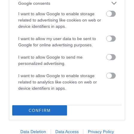
Google consents
βαθυστόχαστο έργο του
Μπέκετ
I want to allow Google to enable storage
07/08/2026
related to advertising like cookies on web or
device identifiers in apps.
ΤΟ ΜΕΓΑΛΥΤΕΡΟ
I want to allow my user data to be sent to
ΠΑΝΗΓΥΡΙ ΤΗΣ ΑΝΔΡΟΥ:
Google for online advertising purposes.
Του Σωτήρος στην Άρνη!…
I want to allow Google to send me
07/08/2026
personalized advertising.
ΟΙ «ΕΥΤΥΧΙΣΜΕΝΕΣ
I want to allow Google to enable storage
ΜΕΡΕΣ» ΕΙΝΑΙ ΜΠΡΟΣΤΑ:
related to analytics like cookies on web or
Μια επίκαιρη ανάλυση για
device identifiers in apps.
το λιμάνι της Ραφήνας…
06/08/2026
CONFIRM
Η Άνδρος συνεχίζει να
μπαρκάρει…
06/08/2026
Data Deletion
Data Access
Privacy Policy