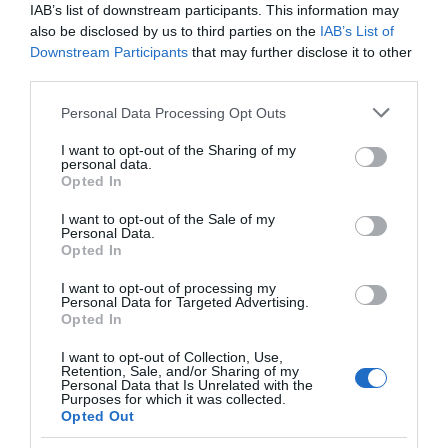
IAB’s list of downstream participants. This information may
ΦΕΣΤΙΒΑΛ ΑΝΔΡΟΥ: Ένα βαθυστόχαστο έργο του
also be disclosed by us to third parties on the
IAB’s List of
Μπέκετ
Downstream Participants
that may further disclose it to other
third parties.
Η νεολαία της Άνδρου είναι εδώ. Χρειάζεται όμως
ευκαιρίες για να φανεί.
Please note that this website/app uses one or more Google
Personal Data Processing Opt Outs
services and may gather and store information including but
ΡΑΦΗΝΑ – ΘΕΟΥΤΑ σημειώσατε…
not limited to your visit or usage behaviour. You may click to
I want to opt-out of the Sharing of my
personal data.
grant or deny consent to Google and its third-party tags to
ΣΥΓΚΛΟΝΙΣΤΙΚΟΣ ΑΠΟΧΑΙΡΕΤΙΣΜΟΣ ΣΤΗ
Opted In
use your data for below specified purposes in below Google
ΡΑΦΗΝΑ ΣΤΟ «ΤΕΛΕΥΤΑΙΟ ΜΠΑΡΚΟ» ΤΟΥ
consent section.
I want to opt-out of the Sale of my
ΚΑΠΕΤΑΝ ΑΝΤΩΝΗ ΒΙΔΑΛΗ
Personal Data.
Opted In
Απαράδεκτη εμπειρία στη Ραφήνα. Φωτογραφίες από την
I want to opt-out of processing my
αναχώρηση εκείνης της ώρας…
Personal Data for Targeted Advertising.
Opted In
Πρόσφατα Άρθρα
I want to opt-out of Collection, Use,
Retention, Sale, and/or Sharing of my
Personal Data that Is Unrelated with the
Purposes for which it was collected.
Opted Out
ΦΕΣΤΙΒΑΛ ΑΝΔΡΟΥ: Ένα