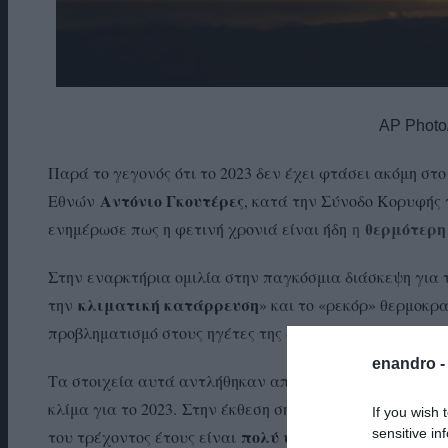
AP Photo
Παρά το γεγονός ότι το 2023 δεν έχει φτάσει ακόμη στ
Αντόνιο Γκουτέρες
Εθνών
, κατά την Σύνοδο Κορυφής 
θερμότερη
ενημέρωσε πως η φετινή χρονιά είναι ήδη
η
Στην εναρκτήρια ομιλία στην παγκόσμια διάσκεψη για τ
κλιματική κατάρρευση
την
» και το «ρεκόρ» θερμοκρ
προβληματισμό στους ηγέτες της διεθνούς κοινότητας».
enandro 
Τα στοιχεία αυτά αντλήθηκαν από την έκθεση του Πα
κλίμα για το 2023.
Στην έκθεση σημειώνεται ότι οι μέσ
If you wish 
sensitive in
πολύ υψηλότερες από το 20
του τρέχοντος έτους είναι