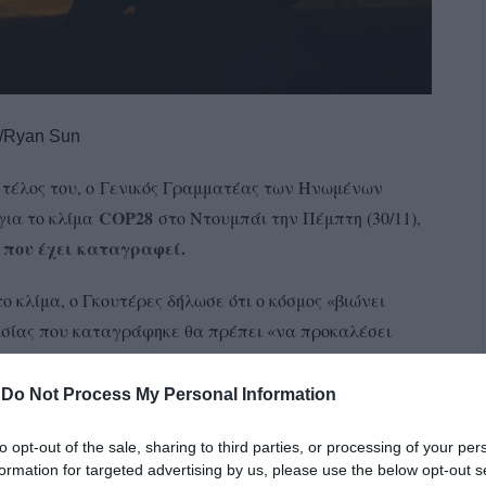
/Ryan Sun
ο τέλος του, ο Γενικός Γραμματέας των Ηνωμένων
COP28
για το κλίμα
στο Ντουμπάι την Πέμπτη (30/11),
 που έχει καταγραφεί.
ο κλίμα, ο Γκουτέρες δήλωσε ότι ο κόσμος «βιώνει
ασίας που καταγράφηκε θα πρέπει «να προκαλέσει
-
Do Not Process My Personal Information
γκόσμιου Μετεωρολογικού Οργανισμού (ΠΜΟ) για το
ες παγκόσμιες θερμοκρασίες μέχρι τα τέλη Οκτωβρίου
to opt-out of the sale, sharing to third parties, or processing of your per
formation for targeted advertising by us, please use the below opt-out s
16
, που μέχρι πρότινος αποτελούσε την θερμότερη