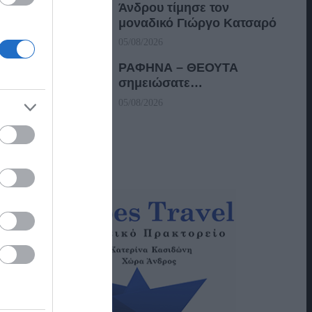
Άνδρου τίμησε τον
μοναδικό Γιώργο Κατσαρό
05/08/2026
ΡΑΦΗΝΑ – ΘΕΟΥΤΑ
σημειώσατε…
05/08/2026