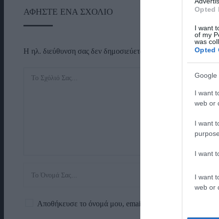
Advertis
Opted 
ΑΦΉΣΤΕ ΈΝΑ ΣΧΌΛΙΟ
I want t
of my P
was col
Opted 
Η ηλ. διεύθυνση σας δεν δημοσιεύεται.
Τα υποχρεωτικά πεδί
Google 
I want t
web or d
I want t
purpose
I want 
I want t
web or d
Αποθήκευσε το όνομά μου, email, και τον ιστότοπο μου 