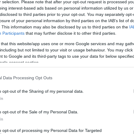
r selection. Please note that after your opt-out request is processed y
ήνες είναι απίθανο να αλλάξουν το αποτέλεσμα.
eing interest-based ads based on personal information utilized by us or
disclosed to third parties prior to your opt-out. You may separately opt-
Ελ Νίνιο
σε επίσης ότι το φαινόμενο
θα μπορούσε να
losure of your personal information by third parties on the IAB’s list of
. This information may also be disclosed by us to third parties on the
IA
 το 2024, προδιαγράφοντας ένα δυσοίωνο μέλλον και
Participants
that may further disclose it to other third parties.
ς.
 that this website/app uses one or more Google services and may gath
including but not limited to your visit or usage behaviour. You may click 
 to Google and its third-party tags to use your data for below specifi
ogle consent section.
l Data Processing Opt Outs
o opt-out of the Sharing of my personal data.
In
o opt-out of the Sale of my Personal Data.
In
to opt-out of processing my Personal Data for Targeted