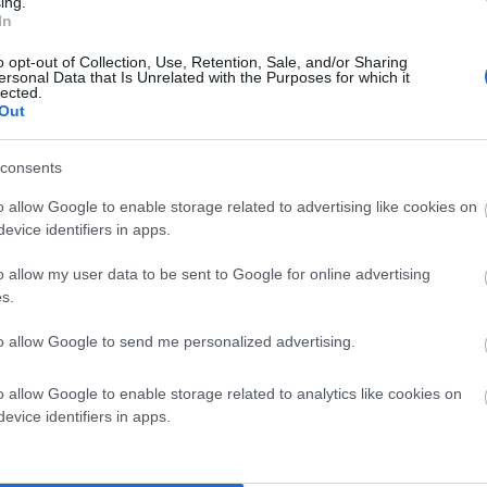
ing.
In
o opt-out of Collection, Use, Retention, Sale, and/or Sharing
ersonal Data that Is Unrelated with the Purposes for which it
lected.
Out
α σημειώνονται με
*
consents
o allow Google to enable storage related to advertising like cookies on
evice identifiers in apps.
o allow my user data to be sent to Google for online advertising
s.
to allow Google to send me personalized advertising.
o allow Google to enable storage related to analytics like cookies on
evice identifiers in apps.
σε αυτόν τον πλοηγό για την επόμενη φορά που θα σχολιάσω.