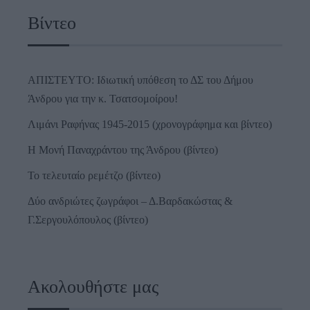
Βίντεο
ΑΠΙΣΤΕΥΤΟ: Ιδιωτική υπόθεση το ΔΣ του Δήμου
Άνδρου για την κ. Τσατσομοίρου!
Λιμάνι Ραφήνας 1945-2015 (χρονογράφημα και βίντεο)
Η Μονή Παναχράντου της Άνδρου (βίντεο)
Το τελευταίο ρεμέτζο (βίντεο)
Δύο ανδριώτες ζωγράφοι – Δ.Βαρδακώστας &
Γ.Σεργουλόπουλος (βίντεο)
Ακολουθήστε μας