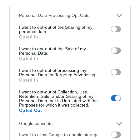
third parties.
Please note that this website/app uses one or more Google
Personal Data Processing Opt Outs
services and may gather and store information including but
not limited to your visit or usage behaviour. You may click to
I want to opt-out of the Sharing of my
personal data.
grant or deny consent to Google and its third-party tags to
Opted In
use your data for below specified purposes in below Google
consent section.
I want to opt-out of the Sale of my
Personal Data.
Opted In
I want to opt-out of processing my
Personal Data for Targeted Advertising.
Opted In
Αποθήκευσε το όνομά μου, email, και τον ιστότοπο μου σε
αυτόν τον πλοηγό για την επόμενη φορά που θα σχολιάσω.
I want to opt-out of Collection, Use,
Retention, Sale, and/or Sharing of my
Personal Data that Is Unrelated with the
Purposes for which it was collected.
Opted Out
Google consents
I want to allow Google to enable storage