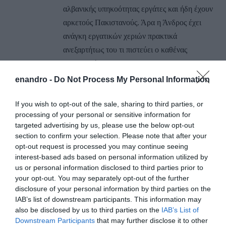
αλβανικής υπηκοότητας εργάτες και ήδη έχουν
αρκετούς Πακιστανούς. Άρα η Άνδρος έχει
ανάγκη εργατικών χεριών πρακτικά
ανεξαρτήτως του τι πιστεύει ο καθένας
θεωρητικά…
enandro -
Do Not Process My Personal Information
ΑΠΆΝΤΗΣΗ
If you wish to opt-out of the sale, sharing to third parties, or
ΑΦΉΣΤΕ ΈΝΑ ΣΧΌΛΙΟ
processing of your personal or sensitive information for
targeted advertising by us, please use the below opt-out
section to confirm your selection. Please note that after your
opt-out request is processed you may continue seeing
Η ηλ. διεύθυνση σας δεν δημοσιεύεται.
Τα υποχρεωτικά πεδία
interest-based ads based on personal information utilized by
us or personal information disclosed to third parties prior to
σημειώνονται με
*
your opt-out. You may separately opt-out of the further
disclosure of your personal information by third parties on the
IAB’s list of downstream participants. This information may
also be disclosed by us to third parties on the
IAB’s List of
Downstream Participants
that may further disclose it to other