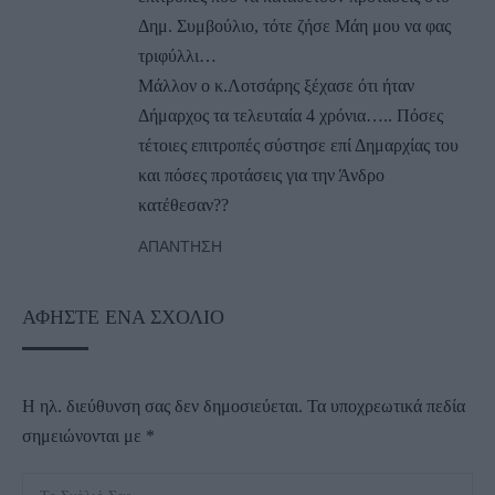
Δημ. Συμβούλιο, τότε ζήσε Μάη μου να φας
τριφύλλι…
Μάλλον ο κ.Λοτσάρης ξέχασε ότι ήταν
Δήμαρχος τα τελευταία 4 χρόνια….. Πόσες
τέτοιες επιτροπές σύστησε επί Δημαρχίας του
και πόσες προτάσεις για την Άνδρο
κατέθεσαν??
ΑΠΆΝΤΗΣΗ
ΑΦΉΣΤΕ ΈΝΑ ΣΧΌΛΙΟ
Η ηλ. διεύθυνση σας δεν δημοσιεύεται.
Τα υποχρεωτικά πεδία
σημειώνονται με
*