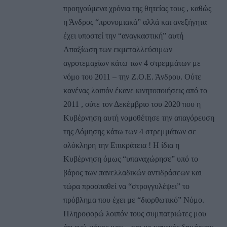
προηγούμενα χρόνια της θητείας τους , καθώς
η Άνδρος “προνομιακά” αλλά και ανεξήγητα
έχει υποστεί την “αναγκαστική” αυτή
Απαξίωση των εκμεταλλεύσιμων
αγροτεμαχίων κάτω των 4 στρεμμάτων με
νόμο του 2011 – την Ζ.Ο.Ε. Άνδρου. Ούτε
κανένας λοιπόν έκανε κινητοποιήσεις από το
2011 , ούτε τον Δεκέμβριο του 2020 που η
Κυβέρνηση αυτή νομοθέτησε την απαγόρευση
της Δόμησης κάτω των 4 στρεμμάτων σε
ολόκληρη την Επικράτεια ! Η ίδια η
Κυβέρνηση όμως “υπαναχώρησε” υπό το
βάρος των πανελλαδικών αντιδράσεων και
τώρα προσπαθεί να “στρογγυλέψει” το
πρόβλημα που έχει με “διορθωτικό” Νόμο.
Πληροφορώ λοιπόν τους συμπατριώτες μου