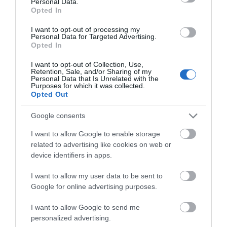
Personal Data.
Opted In
ΡΑΦΗΝΑ ΣΤΟ «ΤΕΛΕΥΤΑΙΟ ΜΠΑΡΚΟ» ΤΟΥ
ΚΑΠΕΤΑΝ ΑΝΤΩΝΗ ΒΙΔΑΛΗ
I want to opt-out of processing my
Personal Data for Targeted Advertising.
Απαράδεκτη εμπειρία στη Ραφήνα. Φωτογραφίες από
Opted In
βίντεο εκείνης της ώρας…
I want to opt-out of Collection, Use,
Retention, Sale, and/or Sharing of my
ΑΠΟΚΛΕΙΣΤΙΚΟ: «ΕΤΣΙ ΑΝΑΚΑΛΥΨΑ ΤΟ
Personal Data that Is Unrelated with the
Purposes for which it was collected.
ΣΗΜΑΝΤΙΚΟ ΑΡΧΑΙΟ ΝΑΥΑΓΙΟ ΤΗΣ ΑΝΔΡΟΥ!…»
Opted Out
«ΑΥΤΗ ΤΗΝ ΑΝΔΡΟ ΘΕΛΟΥΜΕ…»
Google consents
ΚΑΙ ΟΔΟΣ ΠΑΛΑIΟΚΡΑΣΣΑ! ΚΑΙ
I want to allow Google to enable storage
ΑΝΕΜΟΓΕΝΝΗΤΡΙΕΣ ΓΙΟΚ!…
related to advertising like cookies on web or
device identifiers in apps.
Πρόσφατα Άρθρα
I want to allow my user data to be sent to
Google for online advertising purposes.
I want to allow Google to send me
Η Άνδρος συνεχίζει να
personalized advertising.