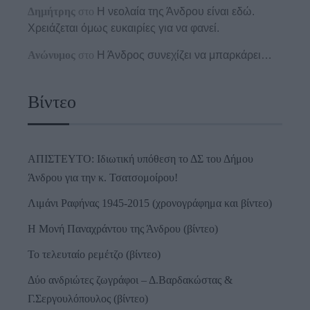
Δημήτρης
στο
Η νεολαία της Άνδρου είναι εδώ.
Χρειάζεται όμως ευκαιρίες για να φανεί.
Ανώνυμος
στο
Η Άνδρος συνεχίζει να μπαρκάρει…
Βίντεο
ΑΠΙΣΤΕΥΤΟ: Ιδιωτική υπόθεση το ΔΣ του Δήμου
Άνδρου για την κ. Τσατσομοίρου!
Λιμάνι Ραφήνας 1945-2015 (χρονογράφημα και βίντεο)
Η Μονή Παναχράντου της Άνδρου (βίντεο)
Το τελευταίο ρεμέτζο (βίντεο)
Δύο ανδριώτες ζωγράφοι – Δ.Βαρδακώστας &
Γ.Σεργουλόπουλος (βίντεο)