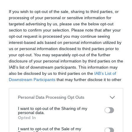
If you wish to opt-out of the sale, sharing to third parties, or
processing of your personal or sensitive information for
targeted advertising by us, please use the below opt-out
section to confirm your selection. Please note that after your
opt-out request is processed you may continue seeing
interest-based ads based on personal information utilized by
us or personal information disclosed to third parties prior to
your opt-out. You may separately opt-out of the further
disclosure of your personal information by third parties on the
IAB’s list of downstream participants. This information may
also be disclosed by us to third parties on the
IAB’s List of
Downstream Participants
that may further disclose it to other
third parties.
Please note that this website/app uses one or more Google
Personal Data Processing Opt Outs
services and may gather and store information including but
Προτεινόμενα άρθρα
not limited to your visit or usage behaviour. You may click to
I want to opt-out of the Sharing of my
personal data.
grant or deny consent to Google and its third-party tags to
Opted In
use your data for below specified purposes in below Google
consent section.
I want to opt-out of the Sale of my
ΣΥΓΚΛΟΝΙΣΤΙΚΟΣ ΑΠΟΧΑΙΡΕΤΙΣΜΟΣ ΣΤΗ