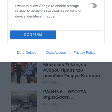
μπαρκάρει…
I want to allow Google to enable storage
06/08/2026
related to analytics like cookies on web or
device identifiers in apps.
Η νεολαία της Άνδρου είναι
εδώ. Χρειάζεται όμως
CONFIRM
ευκαιρίες για να φανεί.
05/08/2026
Data Deletion
Data Access
Privacy Policy
Η Φιλαρμονική του
Μουσικού Συλλόγου
Άνδρου τίμησε τον
μοναδικό Γιώργο Κατσαρό
05/08/2026
ΡΑΦΗΝΑ – ΘΕΟΥΤΑ
σημειώσατε…
05/08/2026