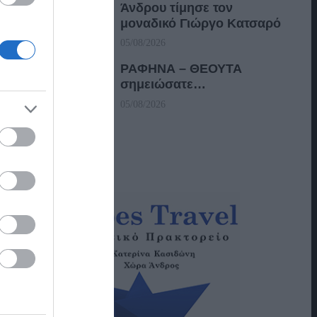
Άνδρου τίμησε τον
μοναδικό Γιώργο Κατσαρό
05/08/2026
ΡΑΦΗΝΑ – ΘΕΟΥΤΑ
σημειώσατε…
05/08/2026