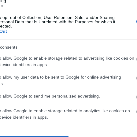
ing.
α κανένα σημάδι συναινετικής πολιτικής και σε τίποτα.
In
και 10 χρόνια που διοίκησε, αντιπολιτεύτηκε και
o opt-out of Collection, Use, Retention, Sale, and/or Sharing
α του πρώην δημάρχου, αλλά άνευ αντικρίσματος και σε
ersonal Data that Is Unrelated with the Purposes for which it
lected.
κοδομητικών” πολιτικών προτάσεων ή και πραγματικά
Out
αθημένο στο “δούναι και λαβείν” και “εν τη παλάμη
consents
o allow Google to enable storage related to advertising like cookies on
του βλέπει το τώρα και αδιαφορεί για το αύριο. Που
evice identifiers in apps.
ιαφορεί για τα έργα του μέλλοντος και για την Καΐρειο
o allow my user data to be sent to Google for online advertising
ιβωτό” ελάχιστα ξέρει και ελάχιστα ενδιαφέρεται. Ας
s.
του πρώην δημάρχου τι περιέχει, τι ψηφιοποιήθηκε και
to allow Google to send me personalized advertising.
ρώνει 100 μέρες – και δεν έχει ακόμα σκεφτεί με ποια
o allow Google to enable storage related to analytics like cookies on
evice identifiers in apps.
ου. Πλήθος οι συνεργάτες, που έχουν διοριστεί σε πάρα
ηγοί, παρατρεχάμενοι κλπ. Τόσες πολλές βλέπετε
. Η σημερινή διοίκηση θυμίζει εκείνη την παλιά