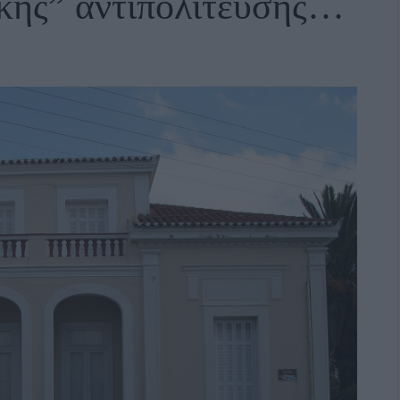
ικής” αντιπολίτευσης…