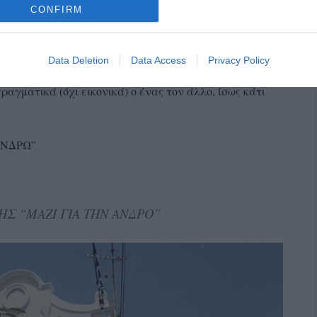
CONFIRM
ot enough Indians”!!!
ας την μέχρι τώρα αποικοδομιτική διοίκηση, την
Data Deletion
Data Access
Privacy Policy
τέωρο και συχνά αμήχανο ακροατήριο τους. Αυτά με
την
ραγματικά (όχι εικονικά) ο ένας τον άλλο, ίσως κάτι
ΑΝΔΡΩ”
Σ “ΜΑΖΙ ΓΙΑ ΤΗΝ ΑΝΔΡΟ”