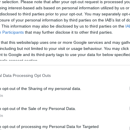
r selection. Please note that after your opt-out request is processed y
eing interest-based ads based on personal information utilized by us or
disclosed to third parties prior to your opt-out. You may separately opt-
δομητικών” προτάσεων ο πρώην δήμαρχος μιας και τόσο η
losure of your personal information by third parties on the IAB’s list of
ύ δημάρχου και της διοίκησης του τις καθιστούν άνευ
. This information may also be disclosed by us to third parties on the
IA
την “ιστορικότητα” της διαδρομής του έργου της
Participants
that may further disclose it to other third parties.
ε εντάχθηκε και το πως απεντάχθηκε σε χρηματοδότηση
 that this website/app uses one or more Google services and may gath
άφερε και ολοκληρώθηκε. Αν έχει κάτι σημασία – κι
including but not limited to your visit or usage behaviour. You may click 
 to Google and its third-party tags to use your data for below specifi
 Πως ολοκληρώθηκε και τι ολοκληρώθηκε.
ogle consent section.
ημάρχου. Και αυτό είναι που πρέπει να μάθουν οι
l Data Processing Opt Outs
ρος ένταξη από τους προηγούμενους είναι η ιστορία των
και την αναφέρει; Το τι ολοκληρώθηκε και πως θα
o opt-out of the Sharing of my personal data.
 πολίτες. Και αυτό λείπει από την αόριστη ανακοίνωση
In
είναι το έργο, που ολοκληρώνεται. Αν υπήρχαν όλα αυτά
o opt-out of the Sale of my Personal Data.
In
ηκε είναι αντικείμενο αποδοχής του σημερινού
to opt-out of processing my Personal Data for Targeted