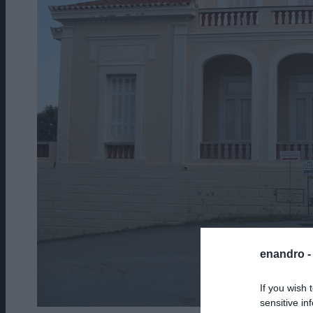
enandro 
If you wish 
sensitive in