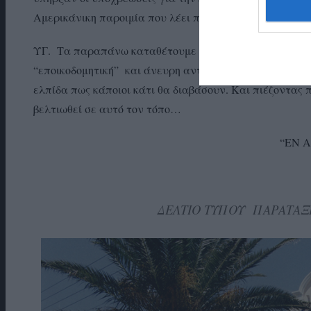
Αμερικάνικη παροιμία που λέει πως: “too many chiefs and n
ΥΓ. Τα παραπάνω καταθέτουμε για την ώρα αξιολογώντ
“εποικοδομητική” και άνευρη αντιπολίτευση και το με
ελπίδα πως κάποιοι κάτι θα διαβάσουν. Και πιέζοντας π
βελτιωθεί σε αυτό τον τόπο…
“ΕΝ 
ΔΕΛΤΙΟ ΤΥΠΟΥ ΠΑΡΑΤΑΞΗ