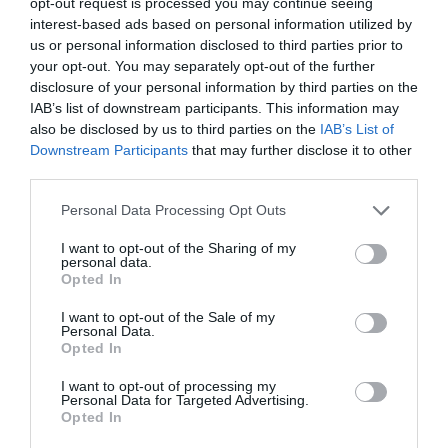
opt-out request is processed you may continue seeing
ΣΗΜΑΝΤΙΚΟ ΑΡΧΑΙΟ ΝΑΥΑΓΙΟ ΤΗΣ ΑΝΔΡΟΥ!…»
interest-based ads based on personal information utilized by
us or personal information disclosed to third parties prior to
ΑΝΟΙΧΤΗ ΕΠΙΣΤΟΛΗ ΠΑΛΑΙΟΠΟΛΗΣ: Προς K.
your opt-out. You may separately opt-out of the further
disclosure of your personal information by third parties on the
Μητσοτάκη, N. Κακλαμάνη, K. Χατζηδάκη
IAB’s list of downstream participants. This information may
also be disclosed by us to third parties on the
IAB’s List of
Downstream Participants
that may further disclose it to other
Πρόσφατα Άρθρα
third parties.
Please note that this website/app uses one or more Google
Personal Data Processing Opt Outs
services and may gather and store information including but
Η νεολαία της Άνδρου είναι
not limited to your visit or usage behaviour. You may click to
I want to opt-out of the Sharing of my
εδώ. Χρειάζεται όμως
personal data.
grant or deny consent to Google and its third-party tags to
ευκαιρίες για να φανεί.
Opted In
use your data for below specified purposes in below Google
05/08/2026
consent section.
I want to opt-out of the Sale of my
Personal Data.
Opted In
Η Φιλαρμονική του
Μουσικού Συλλόγου
I want to opt-out of processing my
Personal Data for Targeted Advertising.
Άνδρου τίμησε τον
Opted In
μοναδικό Γιώργο Κατσαρό