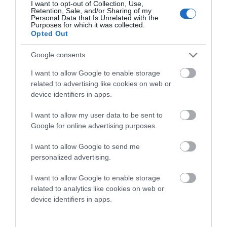
I want to opt-out of Collection, Use,
05/08/2026
Retention, Sale, and/or Sharing of my
Personal Data that Is Unrelated with the
ΡΑΦΗΝΑ – ΘΕΟΥΤΑ
Purposes for which it was collected.
Opted Out
σημειώσατε…
05/08/2026
Google consents
I want to allow Google to enable storage
related to advertising like cookies on web or
ΣΥΓΚΛΟΝΙΣΤΙΚΟΣ
device identifiers in apps.
ΑΠΟΧΑΙΡΕΤΙΣΜΟΣ ΣΤΗ
ΡΑΦΗΝΑ ΣΤΟ «ΤΕΛΕΥΤΑΙΟ
I want to allow my user data to be sent to
ΜΠΑΡΚΟ» ΤΟΥ ΚΑΠΕΤΑΝ
Google for online advertising purposes.
ΑΝΤΩΝΗ ΒΙΔΑΛΗ
I want to allow Google to send me
05/08/2026
personalized advertising.
«ΑΥΤΗ ΤΗΝ ΑΝΔΡΟ
ΘΕΛΟΥΜΕ…»
I want to allow Google to enable storage
related to analytics like cookies on web or
04/08/2026
device identifiers in apps.