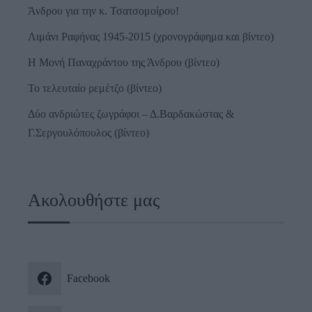
Άνδρου για την κ. Τσατσομοίρου!
Λιμάνι Ραφήνας 1945-2015 (χρονογράφημα και βίντεο)
Η Μονή Παναχράντου της Άνδρου (βίντεο)
Το τελευταίο ρεμέτζο (βίντεο)
Δύο ανδριώτες ζωγράφοι – Δ.Βαρδακώστας &
Γ.Σεργουλόπουλος (βίντεο)
Ακολουθήστε μας
Facebook