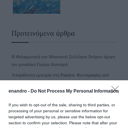
Προτεινόμενα άρθρα
Η Φιλαρμονική του Μουσικού Συλλόγου Άνδρου τίμησε
τον μοναδικό Γιώργο Κατσαρό
Απαράδεκτη εμπειρία στη Ραφήνα. Φωτογραφίες από
βίντεο εκείνης της ώρας…
enandro -
Do Not Process My Personal Information
Η ΥΔΡΟΦΟΡΑ ΤΟΥ ΕΠΑΡΧΕΙΟΥ ΧΑΘΗΚΕ! ΟΠΩΣ
ΧΑΘΗΚΑΝ ΚΑΙ ΟΙ ΑΣΦΑΛΤΟΣΤΡΩΣΕΙΣ ΤΟΥ
If you wish to opt-out of the sale, sharing to third parties, or
ΕΠΑΡΧΕΙΟΥ! ΟΙ ΕΥΘΥΝΕΣ ΟΜΩΣ
processing of your personal or sensitive information for
ΠΑΡΑΜΕΝΟΥΝ…
targeted advertising by us, please use the below opt-out
section to confirm your selection. Please note that after your
ΑΠΟΚΛΕΙΣΤΙΚΟ: «ΕΤΣΙ ΑΝΑΚΑΛΥΨΑ ΤΟ