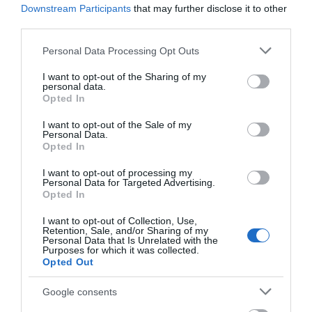
Απαράδεκτη εμπειρία στη Ραφήνα. Φωτογραφίες από
Downstream Participants
that may further disclose it to other
third parties.
βίντεο εκείνης της ώρας…
Please note that this website/app uses one or more Google
Personal Data Processing Opt Outs
Η ΥΔΡΟΦΟΡΑ ΤΟΥ ΕΠΑΡΧΕΙΟΥ ΧΑΘΗΚΕ! ΟΠΩΣ
services and may gather and store information including but
ΧΑΘΗΚΑΝ ΚΑΙ ΟΙ ΑΣΦΑΛΤΟΣΤΡΩΣΕΙΣ ΤΟΥ
not limited to your visit or usage behaviour. You may click to
I want to opt-out of the Sharing of my
personal data.
ΕΠΑΡΧΕΙΟΥ! ΟΙ ΕΥΘΥΝΕΣ ΟΜΩΣ
grant or deny consent to Google and its third-party tags to
Opted In
use your data for below specified purposes in below Google
ΠΑΡΑΜΕΝΟΥΝ…
consent section.
I want to opt-out of the Sale of my
Personal Data.
ΑΠΟΚΛΕΙΣΤΙΚΟ: «ΕΤΣΙ ΑΝΑΚΑΛΥΨΑ ΤΟ
Opted In
ΣΗΜΑΝΤΙΚΟ ΑΡΧΑΙΟ ΝΑΥΑΓΙΟ ΤΗΣ ΑΝΔΡΟΥ!…»
I want to opt-out of processing my
ΑΝΟΙΧΤΗ ΕΠΙΣΤΟΛΗ ΠΑΛΑΙΟΠΟΛΗΣ: Προς K.
Personal Data for Targeted Advertising.
Opted In
Μητσοτάκη, N. Κακλαμάνη, K. Χατζηδάκη
I want to opt-out of Collection, Use,
Retention, Sale, and/or Sharing of my
Personal Data that Is Unrelated with the
Πρόσφατα Άρθρα
Purposes for which it was collected.
Opted Out
Google consents
Η νεολαία της Άνδρου είναι