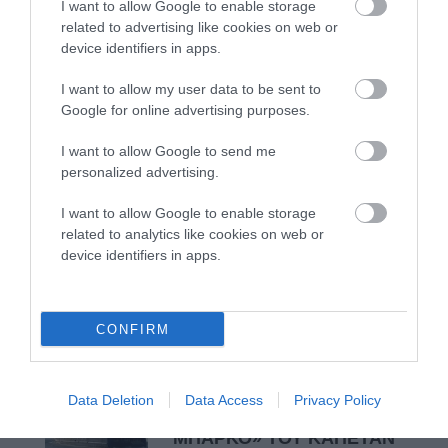
εδώ. Χρειάζεται όμως
I want to allow Google to enable storage
related to advertising like cookies on web or
ευκαιρίες για να φανεί.
device identifiers in apps.
05/08/2026
I want to allow my user data to be sent to
Google for online advertising purposes.
Η Φιλαρμονική του
Μουσικού Συλλόγου
I want to allow Google to send me
Άνδρου τίμησε τον
personalized advertising.
μοναδικό Γιώργο Κατσαρό
05/08/2026
I want to allow Google to enable storage
related to analytics like cookies on web or
ΡΑΦΗΝΑ – ΘΕΟΥΤΑ
device identifiers in apps.
σημειώσατε…
05/08/2026
CONFIRM
ΣΥΓΚΛΟΝΙΣΤΙΚΟΣ
ΑΠΟΧΑΙΡΕΤΙΣΜΟΣ ΣΤΗ
Data Deletion
Data Access
Privacy Policy
ΡΑΦΗΝΑ ΣΤΟ «ΤΕΛΕΥΤΑΙΟ
ΜΠΑΡΚΟ» ΤΟΥ ΚΑΠΕΤΑΝ