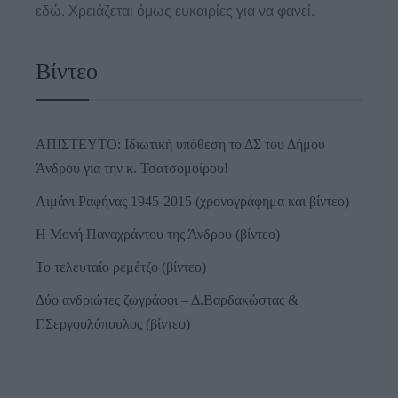
εδώ. Χρειάζεται όμως ευκαιρίες για να φανεί.
Βίντεο
ΑΠΙΣΤΕΥΤΟ: Ιδιωτική υπόθεση το ΔΣ του Δήμου
Άνδρου για την κ. Τσατσομοίρου!
Λιμάνι Ραφήνας 1945-2015 (χρονογράφημα και βίντεο)
Η Μονή Παναχράντου της Άνδρου (βίντεο)
Το τελευταίο ρεμέτζο (βίντεο)
Δύο ανδριώτες ζωγράφοι – Δ.Βαρδακώστας &
Γ.Σεργουλόπουλος (βίντεο)