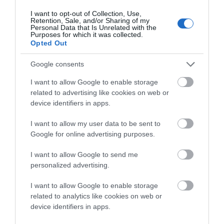
I want to opt-out of Collection, Use,
Retention, Sale, and/or Sharing of my
Personal Data that Is Unrelated with the
Purposes for which it was collected.
Opted Out
Google consents
I want to allow Google to enable storage
related to advertising like cookies on web or
device identifiers in apps.
Σε παρατήρηση μου για το πόσο οικείες και πόσο
διαδεδομένες είναι μορφές του έτσι ενταγμένες μέσα
I want to allow my user data to be sent to
Google for online advertising purposes.
στα θραύσματα του ελληνικού “μετακλασικού τοπίου” ο
Γιώργος Σταθόπουλος μου είπε χαριτολογώντας:
I want to allow Google to send me
“Κάποτε ένας γνωστός δικηγόρος, που είχε σχέση με την
personalized advertising.
τέχνη, σχολιάζοντας το πόσο διαδεδομένα είναι τα έργα
I want to allow Google to enable storage
μου κατέληξε: όπως κάθε σπίτι στην Ελλάδα έχει μια
related to analytics like cookies on web or
εικόνα της Παναγιάς, έτσι έχει κι έναν πίνακα του
device identifiers in apps.
Σταθόπουλου”!!!