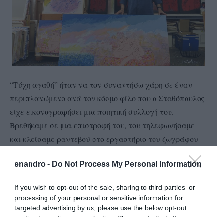
“Τύχη αγαθή” ήταν να τον συναντήσω χάρη σε έναν
περιπλανώμενο ανά τον κόσμο φίλο που ο Σταθόπουλος
είχε εικονογραφήσει μια ποιητική συλλογή του.
Βρεθήκαμε σε μια επιστροφή του, του τηλεφωνήσαμε
και κλείσαμε ραντεβού στο εργαστήριο του ζωγράφου
κάπου σε περιοχή του Παγκρατίου. Η συνάντηση
enandro -
Do Not Process My Personal Information
διάρκεσε πάνω δύο ώρες. Και βοήθησε να ανακαλύψω
έναν απλό και υπέροχο άνθρωπο, αλλά κι ένα σπουδαίο
If you wish to opt-out of the sale, sharing to third parties, or
ζωγράφο. Έναν ζωγράφο “μπεστ-σέλερ”, αν σκεφτεί
processing of your personal or sensitive information for
κανείς πως έχει πουλήσει πάνω από 10.000 πίνακες και
targeted advertising by us, please use the below opt-out