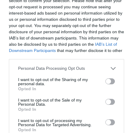
section to confirm your selection. Please note that after your
έχει κάνει πάνω από 100 εκθέσεις σε όλη την Ελλάδα
opt-out request is processed you may continue seeing
και την Κύπρο. Αλλά και στο εξωτερικό. Από τη Νέα
interest-based ads based on personal information utilized by
Υόρκη και την Φιλαδέλφεια μέχρι τις Βρυξέλες και τη
us or personal information disclosed to third parties prior to
your opt-out. You may separately opt-out of the further
Ρώμη.
disclosure of your personal information by third parties on the
IAB’s list of downstream participants. This information may
also be disclosed by us to third parties on the
IAB’s List of
Downstream Participants
that may further disclose it to other
third parties.
Please note that this website/app uses one or more Google
Personal Data Processing Opt Outs
services and may gather and store information including but
not limited to your visit or usage behaviour. You may click to
I want to opt-out of the Sharing of my
personal data.
grant or deny consent to Google and its third-party tags to
Opted In
use your data for below specified purposes in below Google
consent section.
I want to opt-out of the Sale of my
Personal Data.
Opted In
I want to opt-out of processing my
Personal Data for Targeted Advertising.
Opted In