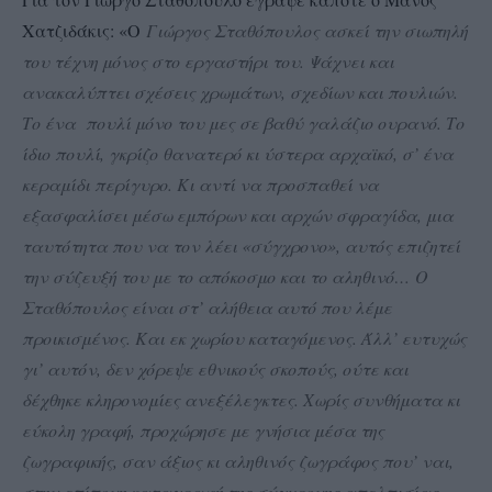
Χατζιδάκις: «Ο
Γιώργος Σταθόπουλος ασκεί την σιωπηλή
του τέχνη μόνος στο εργαστήρι του. Ψάχνει και
ανακαλύπτει σχέσεις χρωμάτων, σχεδίων και πουλιών.
Το ένα πουλί μόνο του μες σε βαθύ γαλάζιο ουρανό. Το
ίδιο πουλί, γκρίζο θανατερό κι ύστερα αρχαϊκό, σ’ ένα
κεραμίδι περίγυρο. Κι αντί να προσπαθεί να
εξασφαλίσει μέσω εμπόρων και αρχών σφραγίδα, μια
ταυτότητα που να τον λέει «σύγχρονο», αυτός επιζητεί
την σύζευξή του με το απόκοσμο και το αληθινό…
Ο
Σταθόπουλος είναι στ’ αλήθεια αυτό που λέμε
προικισμένος. Και εκ χωρίου καταγόμενος. Άλλ’ ευτυχώς
γι’ αυτόν, δεν χόρεψε εθνικούς σκοπούς, ούτε και
δέχθηκε κληρονομίες ανεξέλεγκτες. Χωρίς συνθήματα κι
εύκολη γραφή, προχώρησε με γνήσια μέσα της
ζωγραφικής, σαν άξιος κι αληθινός ζωγράφος που’ ναι,
στην επίπονη καταγραφή της σύγχρονης απελπισίας,