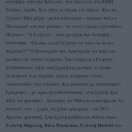
κατέβηκε από την Σόλωνος, που δούλευε, στο ΕΜΠ.
Ρώτησε, έμαθε. Και πήγε κι έδωσε εξετάσεις. Και το…
ξέχασε! Μια μέρα – μετά από καιρό – πέρασε πάλι ο
Πανουριάς και τον ρώτησε: “τι έγινε έδωσες εξετάσεις;
Πέρασες:” Ο Γιώργος – προς μεγάλη του έκπληξη –
απάντησε: “Έδωσα, αλλά ξέχασα να πάω να δω αν
πέρασα!!!” Ο Πανουριάς τον προέτρεψε να πάει να
ρωτήσει τα αποτελέσματα. Την επόμενη ο Γιώργος
Σταθόπουλος πήγε στη Σχολή και ρώτησε κι έμαθε
έκπληκτος πως πέρασε τρίτος ανάμεσα στους
εκατοντάδες που έδωσαν. Και μάλιστα με υποτροφία!
Γράφτηκε – με αρκετή καθυστέρηση – στη Σχολή. Και
πήγε να φοιτήσει. Ξεκίνησε το 1966 και ολοκλήρωσε τις
σπουδές του – χωρίς να χάσει μια μέρα – το 1971.
Άριστος φοιτητής. Στη Σχολή μαθήτευσε δίπλα στους
Γιάννη Μόραλη, Νίκο Νικολάου, Γιάννη Παππά
και