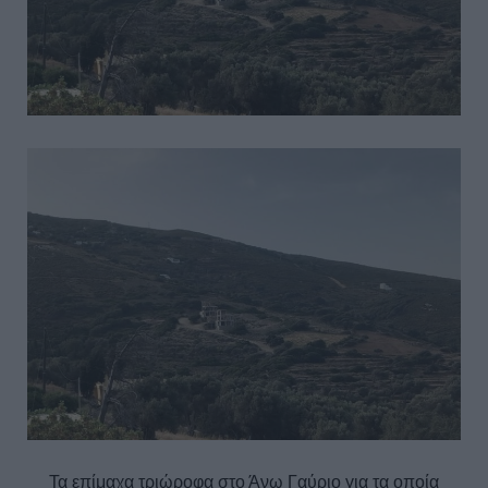
Τα επίμαχα τριώροφα στο Άνω Γαύριο για τα οποία