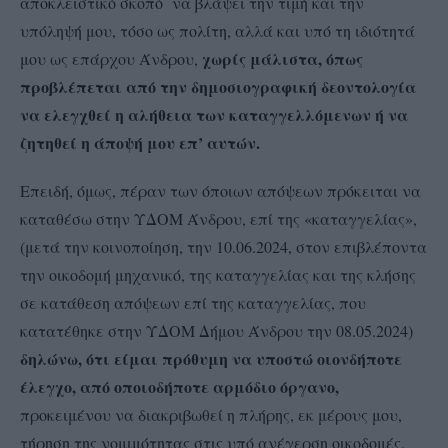
αποκλειστικό σκοπό να βλάψει την τιμή και την
υπόληψή μου, τόσο ως πολίτη, αλλά και υπό τη ιδιότητά
χωρίς μάλιστα, όπως
μου ως επάρχου Άνδρου,
προβλέπεται από την δημοσιογραφική δεοντολογία
να ελεγχθεί η αλήθεια των καταγγελλόμενων ή να
ζητηθεί η άποψή μου επ’ αυτών.
Επειδή, όμως, πέραν των όποιων απόψεων πρόκειται να
καταθέσω στην ΥΔΟΜ Άνδρου, επί της «καταγγελίας»,
(μετά την κοινοποίηση, την 10.06.2024, στον επιβλέποντα
την οικοδομή μηχανικό, της καταγγελίας και της κλήσης
σε κατάθεση απόψεων επί της καταγγελίας, που
κατατέθηκε στην ΥΔΟΜ Δήμου Άνδρου την 08.05.2024)
δηλώνω, ότι είμαι πρόθυμη να υποστώ οιονδήποτε
έλεγχο, από οποιοδήποτε αρμόδιο όργανο,
προκειμένου να διακριβωθεί η πλήρης, εκ μέρους μου,
τήρηση της νομιμότητας στις υπό ανέγερση οικοδομές.