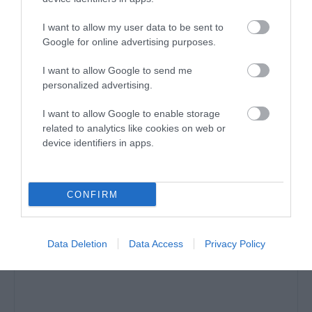
Ο/Η
Αλέξανδρος
I want to allow my user data to be sent to
16/06/2024 στις 19:22
Google for online advertising purposes.
Ωραία! Πάω να φορτώσω 3ο όροφο στο σπίτι!
I want to allow Google to send me
ΑΠΆΝΤΗΣΗ
personalized advertising.
I want to allow Google to enable storage
ΑΦΉΣΤΕ ΈΝΑ ΣΧΌΛΙΟ
related to analytics like cookies on web or
device identifiers in apps.
Η ηλ. διεύθυνση σας δεν δημοσιεύεται.
Τα υποχρεωτικά πεδία
CONFIRM
σημειώνονται με
*
Data Deletion
Data Access
Privacy Policy