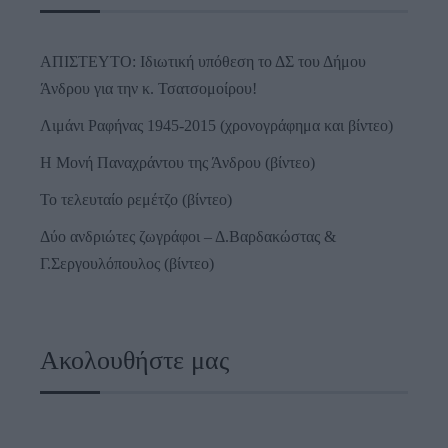
ΑΠΙΣΤΕΥΤΟ: Ιδιωτική υπόθεση το ΔΣ του Δήμου
Άνδρου για την κ. Τσατσομοίρου!
Λιμάνι Ραφήνας 1945-2015 (χρονογράφημα και βίντεο)
Η Μονή Παναχράντου της Άνδρου (βίντεο)
Το τελευταίο ρεμέτζο (βίντεο)
Δύο ανδριώτες ζωγράφοι – Δ.Βαρδακώστας &
Γ.Σεργουλόπουλος (βίντεο)
Ακολουθήστε μας