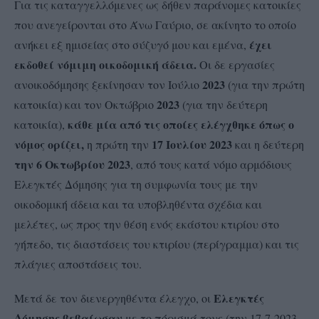
Για τις καταγγελλόμενες ως δήθεν παράνομες κατοικίες
που ανεγείρονται στο Άνω Γαύριο, σε ακίνητο το οποίο
έχει
ανήκει εξ ημισείας στο σύζυγό μου και εμένα,
εκδοθεί νόμιμη οικοδομική άδεια.
Οι δε εργασίες
2023
ανοικοδόμησης ξεκίνησαν τον Ιούλιο
(για την πρώτη
2023
κατοικία) και τον Οκτώβριο
(για την δεύτερη
κάθε μία από τις οποίες ελέγχθηκε όπως ο
κατοικία),
νόμος ορίζει,
17 Ιουλίου 2023
η πρώτη την
και η δεύτερη
την 6 Οκτωβρίου 2023
, από τους κατά νόμο αρμόδιους
Ελεγκτές Δόμησης για τη συμφωνία τους με την
οικοδομική άδεια και τα υποβληθέντα σχέδια και
μελέτες, ως προς την θέση ενός εκάστου κτιρίου στο
γήπεδο, τις διαστάσεις του κτιρίου (περίγραμμα) και τις
πλάγιες αποστάσεις του.
Ελεγκτές
Μετά δε τον διενεργηθέντα έλεγχο, οι
Δόμησης
βεβαίωσαν
με το πόρισμά τους (την 17-7-2023