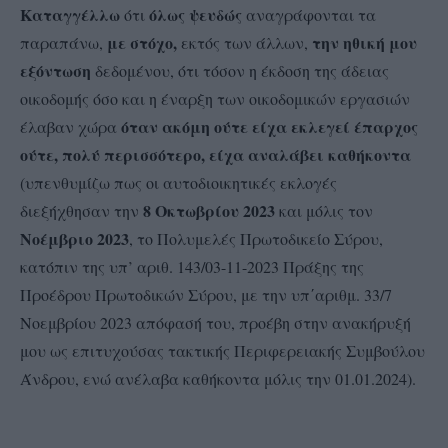
Καταγγέλλω
όλως ψευδώς
ότι
αναγράφονται τα
με στόχο,
την ηθική μου
παραπάνω,
εκτός των άλλων,
εξόντωση
δεδομένου, ότι τόσον η έκδοση της άδειας
οικοδομής όσο και η έναρξη των οικοδομικών εργασιών
όταν ακόμη
ούτε είχα εκλεγεί έπαρχος
έλαβαν χώρα
ούτε, πολύ περισσότερο, είχα αναλάβει καθήκοντα
(υπενθυμίζω πως οι αυτοδιοικητικές εκλογές
8 Οκτωβρίου 2023
διεξήχθησαν την
και μόλις τον
Νοέμβριο 2023
, το Πολυμελές Πρωτοδικείο Σύρου,
κατόπιν της υπ’ αριθ. 143/03-11-2023 Πράξης της
Προέδρου Πρωτοδικών Σύρου, με την υπ΄αριθμ. 33/7
Νοεμβρίου 2023 απόφασή του, προέβη στην ανακήρυξή
μου ως επιτυχούσας τακτικής Περιφερειακής Συμβούλου
Άνδρου, ενώ ανέλαβα καθήκοντα μόλις την 01.01.2024).