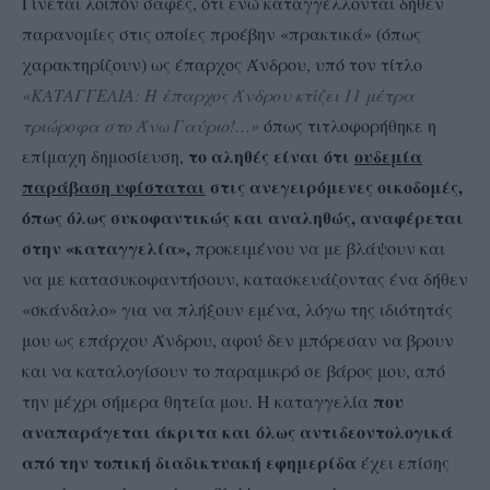
Γίνεται λοιπόν σαφές, ότι ενώ καταγγέλλονται δήθεν
παρανομίες στις οποίες προέβην «πρακτικά» (όπως
χαρακτηρίζουν) ως έπαρχος Άνδρου, υπό τον τίτλο
«ΚΑΤΑΓΓΕΛΙΑ: Η έπαρχος Άνδρου κτίζει 11 μέτρα
τριώροφα στο Άνω Γαύριο!…»
όπως τιτλοφορήθηκε η
το αληθές είναι ότι
ουδεμία
επίμαχη δημοσίευση,
παράβαση υφίσταται
στις ανεγειρόμενες οικοδομές,
όπως όλως συκοφαντικώς και αναληθώς, αναφέρεται
στην «καταγγελία»,
προκειμένου να με βλάψουν και
να με κατασυκοφαντήσουν, κατασκευάζοντας ένα δήθεν
«σκάνδαλο» για να πλήξουν εμένα, λόγω της ιδιότητάς
μου ως επάρχου Άνδρου, αφού δεν μπόρεσαν να βρουν
και να καταλογίσουν το παραμικρό σε βάρος μου, από
που
την μέχρι σήμερα θητεία μου. Η καταγγελία
αναπαράγεται άκριτα και όλως αντιδεοντολογικά
από την τοπική διαδικτυακή εφημερίδα
έχει επίσης