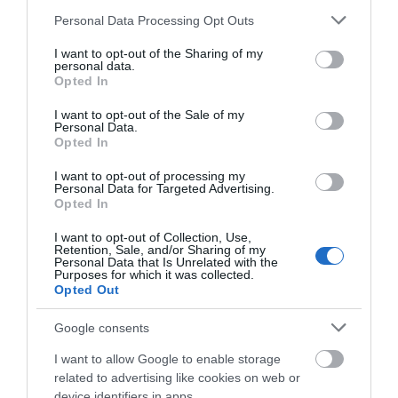
Please note that this website/app uses one or more Google
Personal Data Processing Opt Outs
services and may gather and store information including but
not limited to your visit or usage behaviour. You may click to
I want to opt-out of the Sharing of my
personal data.
grant or deny consent to Google and its third-party tags to
Opted In
use your data for below specified purposes in below Google
consent section.
I want to opt-out of the Sale of my
Personal Data.
2
COMMENTS
Opted In
I want to opt-out of processing my
Personal Data for Targeted Advertising.
Ο/Η
anonimos
Opted In
17/06/2024 στις 11:30
I want to opt-out of Collection, Use,
Retention, Sale, and/or Sharing of my
Personal Data that Is Unrelated with the
Ενοχλούνται οι περίοικοι που έκαναν την
Purposes for which it was collected.
καταγγελία!!!!!!!!!!!!!!Που είναι η περίοικοι
Opted Out
ΟΕΟ;;;;;
Google consents
ΑΠΆΝΤΗΣΗ
I want to allow Google to enable storage
related to advertising like cookies on web or
device identifiers in apps.