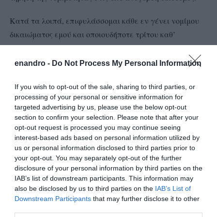
Κατά τα λοιπά, επιφυλάσσομαι κάθε εν γένει νομίμου
δικαιώματος εμού και οποιουδήποτε τρίτου καθ’
οιονδήποτε τρόπο θιγομένου σε βάρος του
καταγγέλλοντος/της καταγγέλλουσας και της τοπικής
enandro -
Do Not Process My Personal Information
διαδικτυακής εφημερίδας, η οποία δημοσίευσε όπως
If you wish to opt-out of the sale, sharing to third parties, or
προανέφερα όλα τα παραπάνω προκειμένου να
processing of your personal or sensitive information for
διαφυλάξω την τιμή και την υπόληψή μου, ιδίως στην
targeted advertising by us, please use the below opt-out
περίπτωση, που δεν προβούν σε άμεση αποκατάσταση
section to confirm your selection. Please note that after your
opt-out request is processed you may continue seeing
της αλήθειας.
interest-based ads based on personal information utilized by
us or personal information disclosed to third parties prior to
Η Έπαρχος Άνδρου
your opt-out. You may separately opt-out of the further
disclosure of your personal information by third parties on the
Άννα Βρεττού
IAB’s list of downstream participants. This information may
also be disclosed by us to third parties on the
IAB’s List of
Downstream Participants
that may further disclose it to other
third parties.