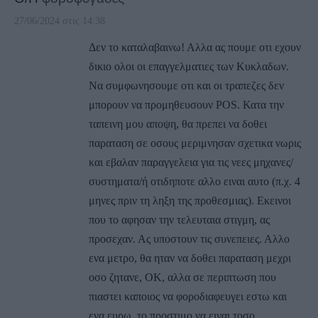
27/06/2024 στις 14:38
Δεν το καταλαβαινω! Αλλα ας πουμε οτι εχουν
δικιο ολοι οι επαγγελματιες των Κυκλαδων.
Να συμφωνησουμε οτι και οι τραπεζες δεν
μπορουν να προμηθευσουν POS. Κατα την
ταπεινη μου αποψη, θα πρεπει να δοθει
παραταση σε οσους μεριμνησαν σχετικα νωρις
και εβαλαν παραγγελεια για τις νεες μηχανες/
συστηματα/ή οτιδηποτε αλλο ειναι αυτο (π.χ. 4
μηνες πριν τη ληξη της προθεσμιας). Εκεινοι
που το αφησαν την τελευταια στιγμη, ας
προσεχαν. Ας υποστουν τις συνεπειες. Αλλο
ενα μετρο, θα ηταν να δοθει παραταση μεχρι
οσο ζητανε, ΟΚ, αλλα σε περιπτωση που
πιαστει καποιος να φοροδιαφευγει εστω και
ενα ευρω, το προστιμο να ειναι τοσο