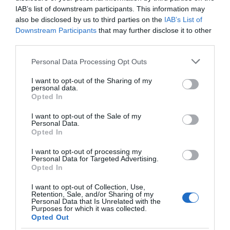
IAB’s list of downstream participants. This information may
also be disclosed by us to third parties on the
IAB’s List of
Downstream Participants
that may further disclose it to other
third parties.
Please note that this website/app uses one or more Google
Personal Data Processing Opt Outs
services and may gather and store information including but
not limited to your visit or usage behaviour. You may click to
I want to opt-out of the Sharing of my
personal data.
grant or deny consent to Google and its third-party tags to
Opted In
use your data for below specified purposes in below Google
consent section.
I want to opt-out of the Sale of my
Personal Data.
Opted In
I want to opt-out of processing my
Personal Data for Targeted Advertising.
Opted In
I want to opt-out of Collection, Use,
Retention, Sale, and/or Sharing of my
Personal Data that Is Unrelated with the
Purposes for which it was collected.
Opted Out