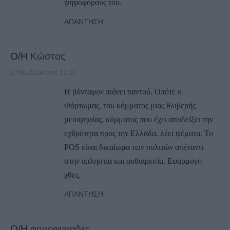
ψηφοφόρους του.
ΑΠΆΝΤΗΣΗ
Ο/Η
Κώστας
27/06/2024 στις 17:26
H βόνταφον πιάνει παντού. Οπότε ο
Φόρτωμας, του κόμματος μιας θλιβερής
μειοψηφίας, κόμματος που έχει αποδείξει την
εχθρότητα προς την Ελλάδα, λέει ψέματα. Το
POS είναι δικαίωμα των πολιτών απέναντι
στην απληστία και αυθαιρεσία. Εφαρμογή
χθες.
ΑΠΆΝΤΗΣΗ
Ο/Η
φοροφυγαδες