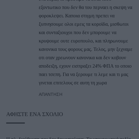
εξοντωτικο που δεν θα του περναει η σκεψη να
φοροκλεψει. Καποια στιγμη πρεπει να
ξυπνησουμε ολοι εμεις τα κοροϊδα, μισθωτοι
και συνταξιουχοι που δεν μπορουμε να
κρυψουμε ουτε ευροπουλο, και πληρωνουμε
κανονικα τους φορους μας. Τελος, μην ξεχναμε
οτι οταν χρεωνουν κανονικα και δεν κοβουν
αποδειξη, εχουν εισπραξει 24% ΦΠΑ το οποιο
παει τσεπη. Για να ξερουμε τι λεμε και τι μας
γινεται επιτελους σε αυτη τη χωρα
ΑΠΆΝΤΗΣΗ
ΑΦΉΣΤΕ ΈΝΑ ΣΧΌΛΙΟ