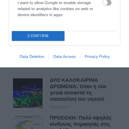
Η Άνδρος συνεχίζει να μπαρκάρει…
I want to allow Google to enable storage
related to analytics like cookies on web or
ΠΡΟΣΟΧΗ: Πολύ υψηλός κίνδυνος πυρκαγιάς στις
device identifiers in apps.
Κυκλάδες
ΧΩΡΟΤΑΞΙΚΟ ΓΙΑ ΤΟΝ ΤΟΥΡΙΣΜΟ: Η φέρουσα
CONFIRM
ικανότητα στο επίκεντρο
Πρόσφατα Άρθρα
Data Deletion
Data Access
Privacy Policy
ΔΥΟ ΚΑΛΟΚΑΙΡΙΝΑ
ΔΡΩΜΕΝΑ: Όταν η νέα
γενιά συναντά τη
ναυτοσύνη του νησιού
09/08/2026
ΠΡΟΣΟΧΗ: Πολύ υψηλός
κίνδυνος πυρκαγιάς στις