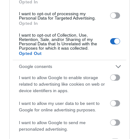
Opted In
I want to opt-out of processing my
Personal Data for Targeted Advertising.
Opted In
I want to opt-out of Collection, Use,
Retention, Sale, and/or Sharing of my
Personal Data that Is Unrelated with the
Purposes for which it was collected.
Opted Out
Google consents
I want to allow Google to enable storage
Προτεινόμενα άρθρα
related to advertising like cookies on web or
device identifiers in apps.
I want to allow my user data to be sent to
Φωτογραφίες-κειμήλια από καλοκαίρια στην Άνδρο –
Google for online advertising purposes.
Από τον 19ο αιώνα μέχρι και την δεκαετία του 1970
I want to allow Google to send me
ΟΡΜΟΣ ΚΟΡΘΙΟΥ: Όταν η φωτογραφία γίνεται μνήμη
personalized advertising.