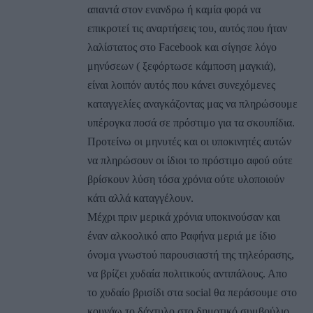
απαντά στον ενανδρω ή καμία φορά να
επικροτεί τις αναρτήσεις του, αυτός που ήταν
λαλίστατος στο Facebook και σίγησε λόγο
μηνύσεων ( ξεφόρτωσε κάμποση μαγκιά),
είναι λοιπόν αυτός που κάνει συνεχόμενες
καταγγελίες αναγκάζοντας μας να πληρώσουμε
υπέρογκα ποσά σε πρόστιμο για τα σκουπίδια.
Προτείνω οι μηνυτές και οι υποκινητές αυτών
να πληρώσουν οι ίδιοι το πρόστιμο αφού ούτε
βρίσκουν λύση τόσα χρόνια ούτε υλοποιούν
κάτι αλλά καταγγέλουν.
Μέχρι πριν μερικά χρόνια υποκινούσαν και
έναν αλκοολικό απο Ραφήνα μεριά με ίδιο
όνομα γνωστού παρουσιαστή της τηλεόρασης,
να βρίζει χυδαία πολιτικούς αντιπάλους. Απο
το χυδαίο βρισίδι στα social θα περάσουμε στο
κουνάω το δάχτυλο στο δημοτικό συμβούλιο