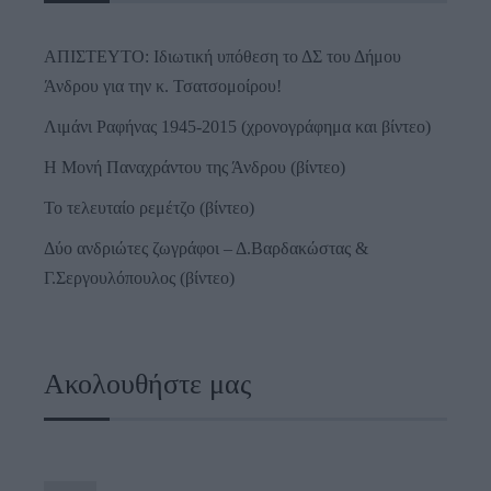
ΑΠΙΣΤΕΥΤΟ: Ιδιωτική υπόθεση το ΔΣ του Δήμου
Άνδρου για την κ. Τσατσομοίρου!
Λιμάνι Ραφήνας 1945-2015 (χρονογράφημα και βίντεο)
Η Μονή Παναχράντου της Άνδρου (βίντεο)
Το τελευταίο ρεμέτζο (βίντεο)
Δύο ανδριώτες ζωγράφοι – Δ.Βαρδακώστας &
Γ.Σεργουλόπουλος (βίντεο)
Ακολουθήστε μας