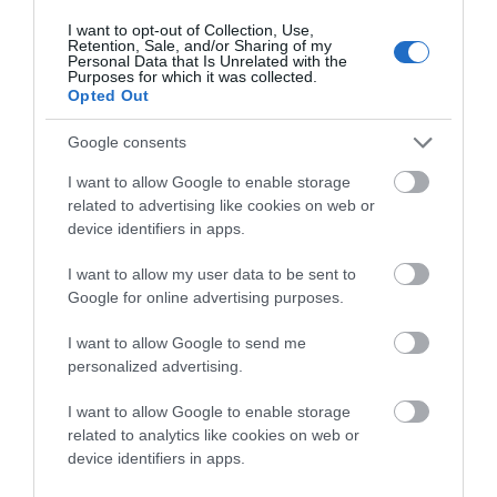
Ο άνθρωπος των 27 καταγγελιών εις βάρος
I want to opt-out of Collection, Use,
των Ανδριωτών είναι ο στενός συνεργάτης του
Retention, Sale, and/or Sharing of my
Personal Data that Is Unrelated with the
σημερινού δημάρχου !! Ο άνθρωπος των 27
Purposes for which it was collected.
καταγγελιών καθημερινά ασχολείται με
Opted Out
ξεδιαντροπεσ αναρτήσεις εις βαρος ανθρώπων
Google consents
σε σελιδα του fc με διαχειριστή τον φημαρχο
και της συζύγου του, ο άνθρωπος των 27
I want to allow Google to enable storage
related to advertising like cookies on web or
καταγγελιών πήρε τον λόγο σε πρόσφατο
device identifiers in apps.
δημοτικο συμβούλιο και θέση ανάμεσα σε
αντιδημάρχους και πρόεδρους τουρισμού .
I want to allow my user data to be sent to
Google for online advertising purposes.
Πόση κατρακύλα πια σε αυτόν τον τόπο !
Καμαρώστε ανδριωτες του 50%τι ψηφίσατε !!!
I want to allow Google to send me
personalized advertising.
ΑΠΆΝΤΗΣΗ
I want to allow Google to enable storage
related to analytics like cookies on web or
Ο/Η
Μπατσιωτης
device identifiers in apps.
06/07/2024 στις 11:36