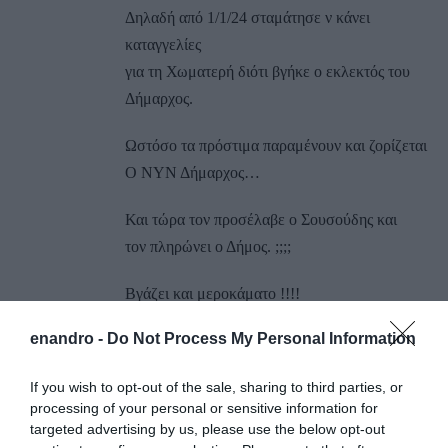
Δηλαδή από 1/1/24 σταμάτησε ν κάνει
καταγγελίες
για τη Χωματερή διότι βγήκε ο εκλεκτός του
Δήμαρχος.
Ωστόσο τα πρόστιμα παραμένουν και ζορίζεται
Ο ΝΥΝ Δήμαρχος…
Και τώρα τον προσέλαβε ο Σουσούδης και
τον πληρώνει ο Δήμος. ;;;;
Βγάζει και μεροκάματο !!!!
enandro -
Do Not Process My Personal Information
Δηλαδή όλα τα ανωτέρω τα πληρώνουμε
εμείς οι Δημότες;;;
If you wish to opt-out of the sale, sharing to third parties, or
processing of your personal or sensitive information for
Ναι, είμαστε Ζαβανδριώτες με τη βούλα.
targeted advertising by us, please use the below opt-out