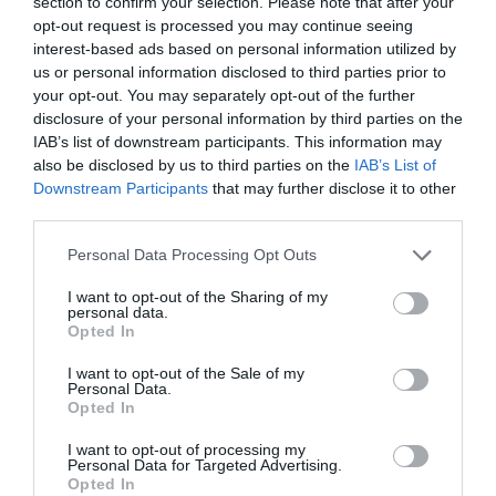
section to confirm your selection. Please note that after your
ΑΠΆΝΤΗΣΗ
opt-out request is processed you may continue seeing
interest-based ads based on personal information utilized by
us or personal information disclosed to third parties prior to
Ο/Η
Τα έγγραφα τι λένε;
your opt-out. You may separately opt-out of the further
06/07/2024 στις 12:18
disclosure of your personal information by third parties on the
IAB’s list of downstream participants. This information may
Είχαν βάση οι καταγγελίες του κυρίου
also be disclosed by us to third parties on the
IAB’s List of
Καμήλου ή όχι; Γιατί δεν δημοσιοποιείτε τις
Downstream Participants
that may further disclose it to other
third parties.
αποφάσεις επιβολής των προστίμων στον
Δήμο, να μάθουμε επιτέλους τον λόγο για τον
Please note that this website/app uses one or more Google
Personal Data Processing Opt Outs
services and may gather and store information including but
οποίο επιβλήθηκαν; Όταν αυτά τα ερωτήματα
not limited to your visit or usage behaviour. You may click to
I want to opt-out of the Sharing of my
αυτά απαντηθούν, θα ξέρουμε ποιος φταίει.
personal data.
grant or deny consent to Google and its third-party tags to
Opted In
use your data for below specified purposes in below Google
ΑΠΆΝΤΗΣΗ
consent section.
I want to opt-out of the Sale of my
Personal Data.
Opted In
Ο/Η
Καταγγέλουν
I want to opt-out of processing my
06/07/2024 στις 11:36
Personal Data for Targeted Advertising.
Opted In