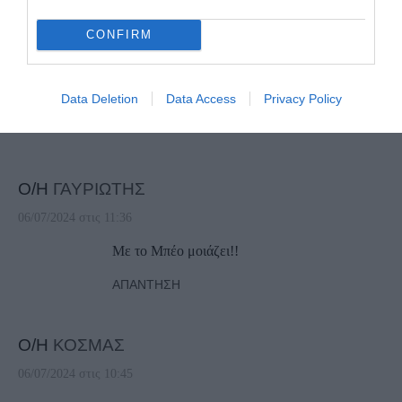
Πληρώνουμε πρόστιμα οι κάτοικοι του νησιού
CONFIRM
για να κάνει το κομμάτι του κάποιος
περαστικός. Πρέπει η διοίκηση να πάρει θέση
και όχι να τον ανταμείβουν!!!
Data Deletion
Data Access
Privacy Policy
ΑΠΆΝΤΗΣΗ
Ο/Η
ΓΑΥΡΙΩΤΗΣ
06/07/2024 στις 11:36
Με το Μπέο μοιάζει!!
ΑΠΆΝΤΗΣΗ
Ο/Η
ΚΟΣΜΑΣ
06/07/2024 στις 10:45