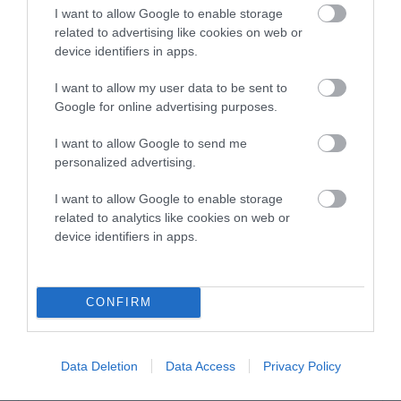
I want to allow Google to enable storage
τίποτα τέτοιο. Να σας πούμε πως η ίδια η
related to advertising like cookies on web or
έπαρχος σε ανακοίνωση της τον ευχαρίστησε
device identifiers in apps.
δημόσια που της υπέδειξε την κακοτεχνία.
I want to allow my user data to be sent to
Πράγματι κάτι δεν πάει καλά αλλά με όσα
Google for online advertising purposes.
γράφετε…
I want to allow Google to send me
ΑΠΆΝΤΗΣΗ
personalized advertising.
I want to allow Google to enable storage
ΑΦΉΣΤΕ ΈΝΑ ΣΧΌΛΙΟ
related to analytics like cookies on web or
device identifiers in apps.
Η ηλ. διεύθυνση σας δεν δημοσιεύεται.
Τα υποχρεωτικά πεδία
σημειώνονται με
*
CONFIRM
Data Deletion
Data Access
Privacy Policy