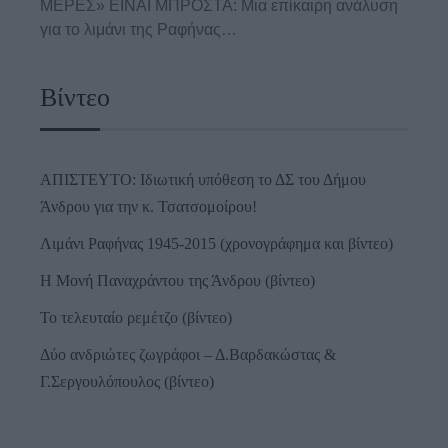
ΜΕΡΕΣ» ΕΙΝΑΙ ΜΠΡΟΣΤΑ: Μια επίκαιρη ανάλυση
για το λιμάνι της Ραφήνας…
Βίντεο
ΑΠΙΣΤΕΥΤΟ: Ιδιωτική υπόθεση το ΔΣ του Δήμου
Άνδρου για την κ. Τσατσομοίρου!
Λιμάνι Ραφήνας 1945-2015 (χρονογράφημα και βίντεο)
Η Μονή Παναχράντου της Άνδρου (βίντεο)
Το τελευταίο ρεμέτζο (βίντεο)
Δύο ανδριώτες ζωγράφοι – Δ.Βαρδακώστας &
Γ.Σεργουλόπουλος (βίντεο)