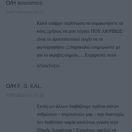
Ο/Η
anonimos
24/07/2024 στις 06:22
Καλά υπάρχει περίπτωση να συμφωνήσετε σε
κάτι;;;;μήπως να μου λέγατε ΠΟΥ ΑΚΡΙΒΩΣ
είναι το προστατευτικό τοιχίο να το
φωτογραφήσω ;;;;παρακαλώ ενημερώστε με
για το ακριβές σημείο…..Ευχαριστώ πολύ
ΑΠΆΝΤΗΣΗ
Ο/Η
F. S. KAL.
15/07/2024 στις 13:36
Εκτός ων άλλων διαβάζουμε σχόλια απλών
ανθρώπων – συμπολιτών μας – που δυστυχώς
δεν διαθέτουν καμία απολύτως γνώση περί
Οδικής Ασφάλειας ! Επομένως οφείλει να