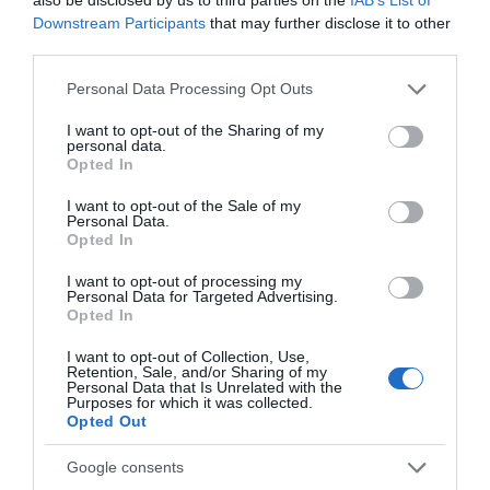
ΑΠΆΝΤΗΣΗ
Downstream Participants
that may further disclose it to other
third parties.
Please note that this website/app uses one or more Google
Ο/Η
anonimos
Personal Data Processing Opt Outs
services and may gather and store information including but
14/07/2024 στις 13:25
not limited to your visit or usage behaviour. You may click to
I want to opt-out of the Sharing of my
personal data.
grant or deny consent to Google and its third-party tags to
Opted In
Εκεί που λέτε ότι έχουν μπει μπάρες στο
use your data for below specified purposes in below Google
προστατευτικό τοιχίο κάτι δεν πάει καλά. Όπως
consent section.
I want to opt-out of the Sale of my
Personal Data.
φαίνεται στην φωτο ΤΟΥΛΑΧΙΣΤΟΝ υπάρχει
Opted In
ένα κενό βαθούλωμα από τον δρόμο μέχρι το
I want to opt-out of processing my
τοιχίο .Δεν μπορεί να πέσει εκεί αυτ/το εάν δεν
Personal Data for Targeted Advertising.
υπάρχουν οι μπάρες;;;;;;;;
Opted In
I want to opt-out of Collection, Use,
ΕΡΩΤΗΣΗ ΕΝ ΑΝΔΡΩ
Retention, Sale, and/or Sharing of my
Personal Data that Is Unrelated with the
Εμείς ΔΕΝ λέμε ΤΙΠΟΤΑ. Ο κάτοικος της
Purposes for which it was collected.
Opted Out
περιοχής το έγραψε σε λεζάντα του στο FB.
Αλήθεια, που βλέπετε εσείς το κενό για να
Google consents
πέσει αυτοκίνητο; Εμείς πάντως δεν βλέπουμε