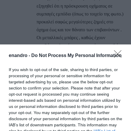
εξηγηθεί ότι η πρόσκρουση οχήματος σε
συμπαγές εμπόδιο (όπως το τοιχείο της φωτο.)
προκαλεί σαφώς μεγαλύτερες ζημιές στο
όχημα έως και τον θάνατο των επιβαινόντων .
Οι μεταλλικές μπάρες , καθώς έχουν
περιθώρια ελεγχόμενης παραμόρφωσης (λόγω
του υλικού αλλά και της πάκτωσης τους στο
enandro -
Do Not Process My Personal Information
έδαφος) επιτρέπουν να υπάρξει η επιβράδυνση
και η ελαχιστοποίηση της Ορμής πρόσκρουσης
If you wish to opt-out of the sale, sharing to third parties, or
processing of your personal or sensitive information for
, οπότε και οι ζημιές στο όχημα θα είναι
targeted advertising by us, please use the below opt-out
μικρότερες και ο τραυματισμός των
section to confirm your selection. Please note that after your
επιβαινόντων σε αυτό ελαφρύτερος .
opt-out request is processed you may continue seeing
interest-based ads based on personal information utilized by
Παρακολουθήστε και την τηλεοπτική εκπομπή
us or personal information disclosed to third parties prior to
του πρώην οδηγού Αγώνων κύριου Στεφανή ,
your opt-out. You may separately opt-out of the further
για να μάθετε κάποια βασικά για την Οδική
disclosure of your personal information by third parties on the
Ασφάλεια !
IAB’s list of downstream participants. This information may
also be disclosed by us to third parties on the
IAB’s List of