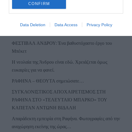
CONFIRM
Προτεινόμενα άρθρα
Data Deletion
Data Access
Privacy Policy
ΦΕΣΤΙΒΑΛ ΑΝΔΡΟΥ: Ένα βαθυστόχαστο έργο του
Μπέκετ
Η νεολαία της Άνδρου είναι εδώ. Χρειάζεται όμως
ευκαιρίες για να φανεί.
ΡΑΦΗΝΑ – ΘΕΟΥΤΑ σημειώσατε…
ΣΥΓΚΛΟΝΙΣΤΙΚΟΣ ΑΠΟΧΑΙΡΕΤΙΣΜΟΣ ΣΤΗ
ΡΑΦΗΝΑ ΣΤΟ «ΤΕΛΕΥΤΑΙΟ ΜΠΑΡΚΟ» ΤΟΥ
ΚΑΠΕΤΑΝ ΑΝΤΩΝΗ ΒΙΔΑΛΗ
Απαράδεκτη εμπειρία στη Ραφήνα. Φωτογραφίες από την
αναχώρηση εκείνης της ώρας…