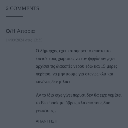
3
COMMENTS
Ο/Η
Απορια
14/09/2024 στις 13:35
Ο δήμαρχος εχει καταφερει το απιστευτο
έπεισε τους χωραιτες να τον ψηφίσουν ,εχει
αρχίσει τις διακοπές νερου εδω και 15 μερες
περίπου, να μην πουμε για στενιες κλπ και
κανένας δεν μιλάει
Αν το ίδιο ειχε γίνει περυσι δεν θα ειχε γεμίσει
το Facebook με ύβρεις κλπ απο τους δυο
γνωστους ;
ΑΠΆΝΤΗΣΗ