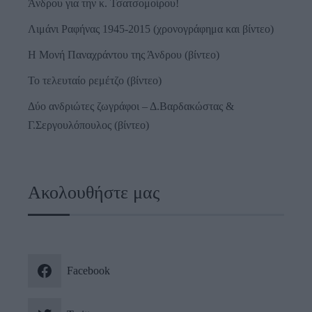
Άνδρου για την κ. Τσατσομοίρου!
Λιμάνι Ραφήνας 1945-2015 (χρονογράφημα και βίντεο)
Η Μονή Παναχράντου της Άνδρου (βίντεο)
Το τελευταίο ρεμέτζο (βίντεο)
Δύο ανδριώτες ζωγράφοι – Δ.Βαρδακώστας &
Γ.Σεργουλόπουλος (βίντεο)
Ακολουθήστε μας
Facebook