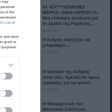
ou may
ΟΙ «ΕΥΤΥΧΙΣΜΕΝΕΣ
 personal
out of the
ΜΕΡΕΣ» ΕΙΝΑΙ ΜΠΡΟΣΤΑ:
 downstream
Μια επίκαιρη ανάλυση για
B’s List of
το λιμάνι της Ραφήνας…
06/08/2026
er and store
Η Άνδρος συνεχίζει να
to grant or
μπαρκάρει…
ed purposes
06/08/2026
Η νεολαία της Άνδρου
είναι εδώ. Χρειάζεται όμως
ευκαιρίες για να φανεί.
05/08/2026
Η Φιλαρμονική του
Μουσικού Συλλόγου