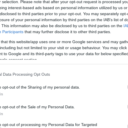
r selection. Please note that after your opt-out request is processed y
eing interest-based ads based on personal information utilized by us or
ατικά στην Άνδρο. Έχω δει κι έχω ακούσει και έχω
disclosed to third parties prior to your opt-out. You may separately opt-
ια το νερό που κάποιοι νομίζουν ότι είναι ιδιοκτησία
losure of your personal information by third parties on the IAB’s list of
ιοκτησία τους μια πηγή ή το νερό του ποτίσματος.
. This information may also be disclosed by us to third parties on the
IA
Participants
that may further disclose it to other third parties.
που υπάρχει ανάγκη νερού με τα υπάρχοντα νερά πρώτα
τα φυτά.
 that this website/app uses one or more Google services and may gath
including but not limited to your visit or usage behaviour. You may click 
 to Google and its third-party tags to use your data for below specifi
σα μια συζήτηση όπου αναφέρθηκε ότι δίνεται νερό
ogle consent section.
πάθειες να φέρουν νερό στη Χώρα και από Στενιές.
εκάδες βυτία πού κουβαλούσαν νερό τόσα χρόνια από
l Data Processing Opt Outs
ς της Άνδρου.
o opt-out of the Sharing of my personal data.
ενη τετραετία μαγκιές του τύπου των
In
ερό να ποιούν και τούς φέρνουν μολυσμένο νερό
με τα
o opt-out of the Sale of my Personal Data.
αίρι τα δεκάδες βυτία που φόρτωναν νερό από την Χώρα
In
 νερό από μία δεξαμενή που λογικά ούτε τότε θα είχε
μεινε και η Χώρα; Και τώρα κουβαλάνε νερό από τα
to opt-out of processing my Personal Data for Targeted