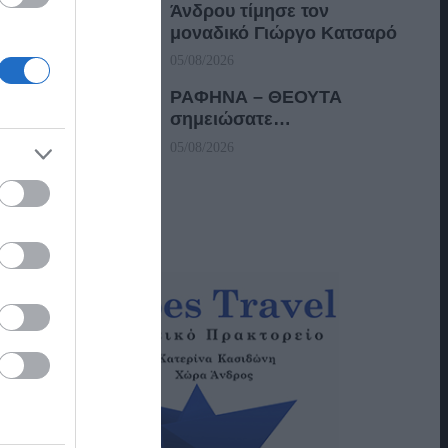
Άνδρου τίμησε τον
μοναδικό Γιώργο Κατσαρό
05/08/2026
ΡΑΦΗΝΑ – ΘΕΟΥΤΑ
σημειώσατε…
05/08/2026