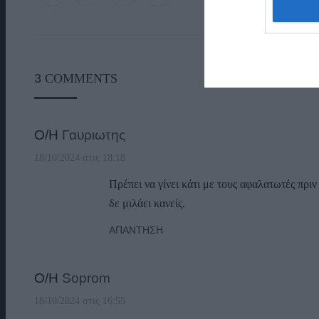
3
COMMENTS
Ο/Η
Γαυριωτης
18/10/2024 στις 18:18
Πρέπει να γίνει κάτι με τους αφαλατωτές πριν
δε μιλάει κανείς.
ΑΠΆΝΤΗΣΗ
Ο/Η
Soprom
18/10/2024 στις 16:55