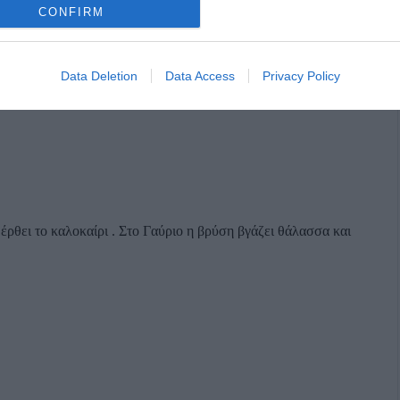
CONFIRM
Data Deletion
Data Access
Privacy Policy
 έρθει το καλοκαίρι . Στο Γαύριο η βρύση βγάζει θάλασσα και