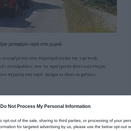
ρο μεταφέρει νερό στα χωριά.
υ αναφέρεται στα παρατράγουδα της εφετινής
ινές αντιδράσεις που τα πράγματα ήταν καλύτερα.
ουν πέραση στο νησί. Ακόμα κι όταν οι μάγκες
-
Do Not Process My Personal Information
ς τίς Κυκλάδες, εύχομαι να ακουστούν οι προσευχές των
χή υπάρχει και ένα μεγάλο αλλά. Τι κάνουμε εμείς για
to opt-out of the sale, sharing to third parties, or processing of your per
λιτανείες!
formation for targeted advertising by us, please use the below opt-out s