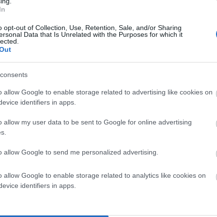
ing.
In
o opt-out of Collection, Use, Retention, Sale, and/or Sharing
φτιάχνοντας δεξαμενές και δίκτυα, αλλά ξέμεινε από
ersonal Data that Is Unrelated with the Purposes for which it
lected.
λα κι έλεγαν ότι θα τα κάνουν καλύτερα; Κι έκαναν τα
Out
και ενάμιση μήνα. Τι έχει κάνει μέχρι σήμερα ο
άγκες να πουν κάτι; Γιατί σιωπούν σήμερα; Τους έφαγαν
consents
o allow Google to enable storage related to advertising like cookies on
evice identifiers in apps.
άλλον ο κόσμος διάλεξε ποιους μάγκες ήθελε. Θεέ μου
o allow my user data to be sent to Google for online advertising
s.
to allow Google to send me personalized advertising.
o allow Google to enable storage related to analytics like cookies on
evice identifiers in apps.