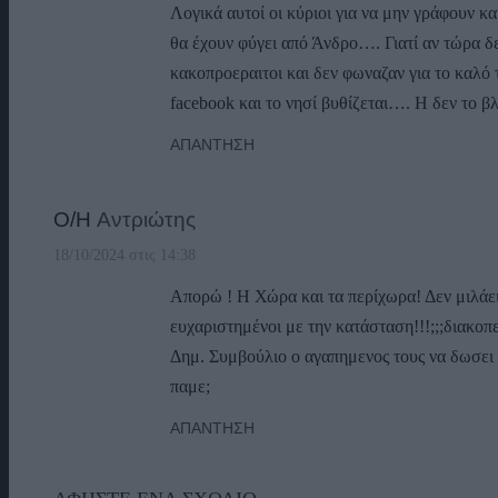
Λογικά αυτοί οι κύριοι για να μην γράφουν κα
θα έχουν φύγει από Άνδρο…. Γιατί αν τώρα δε
κακοπροεραιτοι και δεν φωναζαν για το καλό
facebook και το νησί βυθίζεται…. Η δεν το β
ΑΠΆΝΤΗΣΗ
Ο/Η
Αντριώτης
18/10/2024 στις 14:38
Απορώ ! Η Χώρα και τα περίχωρα! Δεν μιλάει 
ευχαριστημένοι με την κατάσταση!!!;;;διακοπ
Δημ. Συμβούλιο ο αγαπημενος τους να δωσει λ
παμε;
ΑΠΆΝΤΗΣΗ