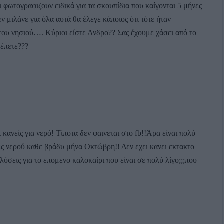
ι φωτογραφιζουν ειδικά για τα σκουπίδια που καίγονται 5 μήνες
ν μιλάνε για όλα αυτά θα έλεγε κάποιος ότι τότε ήταν
 του νησιού…. Κύριοι είστε Ανδρο?? Σας έχουμε χάσει από το
λέπετε???
κανείς για νερό! Τίποτα δεν φαινεται στο fb!!Άρα είναι πολύ
ες νερού καθε βράδυ μήνα Οκτώβρη!! Δεν εχει κανει εκτακτο
ύσεις για το επομενο καλοκαίρι που είναι σε πολύ λίγο;;;που