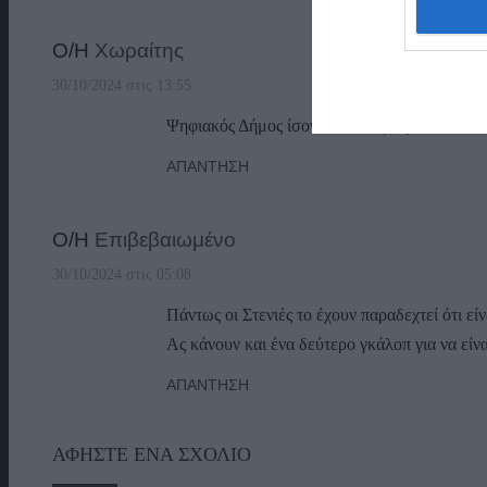
Ο/Η
Χωραίτης
30/10/2024 στις 13:55
Ψηφιακός Δήμος ίσον Τσαούσης άρα ποτέ δεν θ
ΑΠΆΝΤΗΣΗ
Ο/Η
Επιβεβαιωμένο
30/10/2024 στις 05:08
Πάντως οι Στενιές το έχουν παραδεχτεί ότι είν
Ας κάνουν και ένα δεύτερο γκάλοπ για να είνα
ΑΠΆΝΤΗΣΗ
ΑΦΉΣΤΕ ΈΝΑ ΣΧΌΛΙΟ