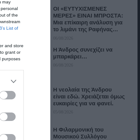
ou may
ΟΙ «ΕΥΤΥΧΙΣΜΕΝΕΣ
 personal
out of the
ΜΕΡΕΣ» ΕΙΝΑΙ ΜΠΡΟΣΤΑ:
 downstream
Μια επίκαιρη ανάλυση για
B’s List of
το λιμάνι της Ραφήνας…
06/08/2026
er and store
Η Άνδρος συνεχίζει να
to grant or
μπαρκάρει…
ed purposes
06/08/2026
Η νεολαία της Άνδρου
είναι εδώ. Χρειάζεται όμως
ευκαιρίες για να φανεί.
05/08/2026
Η Φιλαρμονική του
Μουσικού Συλλόγου