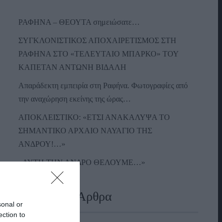
ΡΑΦΗΝΑ – ΘΕΟΥΤΑ σημειώσατε…
ΣΥΓΚΛΟΝΙΣΤΙΚΟΣ ΑΠΟΧΑΙΡΕΤΙΣΜΟΣ ΣΤΗ
ΡΑΦΗΝΑ ΣΤΟ «ΤΕΛΕΥΤΑΙΟ ΜΠΑΡΚΟ» ΤΟΥ
ΚΑΠΕΤΑΝ ΑΝΤΩΝΗ ΒΙΔΑΛΗ
Απαράδεκτη εμπειρία στη Ραφήνα. Φωτογραφίες από
την αναχώρηση εκείνης της ώρας…
ΑΠΟΚΛΕΙΣΤΙΚΟ: «ΕΤΣΙ ΑΝΑΚΑΛΥΨΑ ΤΟ
ΣΗΜΑΝΤΙΚΟ ΑΡΧΑΙΟ ΝΑΥΑΓΙΟ ΤΗΣ
ΑΝΔΡΟΥ!…»
«ΑΥΤΗ ΤΗΝ ΑΝΔΡΟ ΘΕΛΟΥΜΕ…»
Πρόσφατα Άρθρα
sonal or
ection to