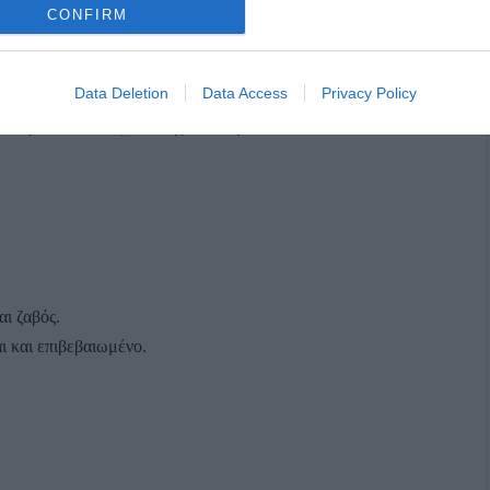
CONFIRM
Data Deletion
Data Access
Privacy Policy
α γίνει. Ο τύπος δεν ασχολείται με τιποτα
αι ζαβός.
ι και επιβεβαιωμένο.