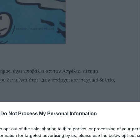
μος, έχει υποβάλει απ τον Απρίλιο, αίτημα
ου δεν είναι έτσι!
Δεν υπάρχει καν τεχνικό δελτίο,
γγραφο ότι το νησί έχει ανάγκη από αφαλατωτές. Τα
ίδιο απαντάει ο Δήμος!
Αυτό δεν είναι πρόταση
-
Do Not Process My Personal Information
to opt-out of the sale, sharing to third parties, or processing of your per
με!!! Σωστά;
formation for targeted advertising by us, please use the below opt-out s