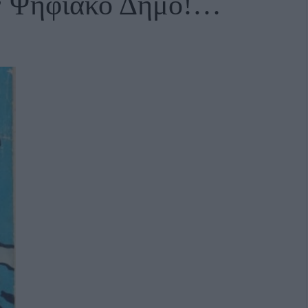
ον Ψηφιακό Δήμο!…