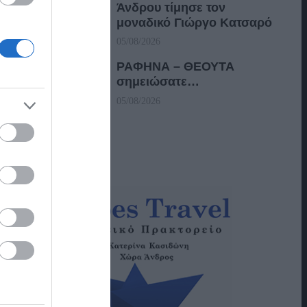
Άνδρου τίμησε τον
μοναδικό Γιώργο Κατσαρό
05/08/2026
ΡΑΦΗΝΑ – ΘΕΟΥΤΑ
σημειώσατε…
05/08/2026