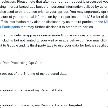
r selection. Please note that after your opt-out request is processed y
eing interest-based ads based on personal information utilized by us or
 με το δόλιο το νερό της αβύσσου; Ερώτηση κάνω.
disclosed to third parties prior to your opt-out. You may separately opt-
losure of your personal information by third parties on the IAB’s list of
αι προς την κατεύθυνση του ψηφιακού δήμου, η απάντηση
. This information may also be disclosed by us to third parties on the
IA
ίνα!
Participants
that may further disclose it to other third parties.
 that this website/app uses one or more Google services and may gath
ωμές, η προστασία από κυβερνοεπιθέσεις, η οργάνωση
including but not limited to your visit or usage behaviour. You may click 
 η συμμετοχή σε ενιαία πλατφόρμα δεδομένων κ.ά.!!
 to Google and its third-party tags to use your data for below specifi
ogle consent section.
l Data Processing Opt Outs
o opt-out of the Sharing of my personal data.
In
o opt-out of the Sale of my Personal Data.
In
to opt-out of processing my Personal Data for Targeted