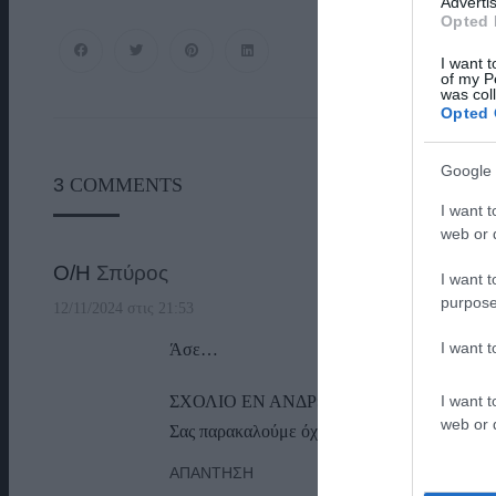
Advertis
Opted 
I want t
of my P
was col
Opted 
Google 
3
COMMENTS
I want t
web or d
Ο/Η
Σπύρος
I want t
purpose
12/11/2024 στις 21:53
I want 
Άσε…
I want t
ΣΧΟΛΙΟ ΕΝ ΑΝΔΡΩ
web or d
Σας παρακαλούμε όχι προσωπικές επιθέσεις.
ΑΠΆΝΤΗΣΗ