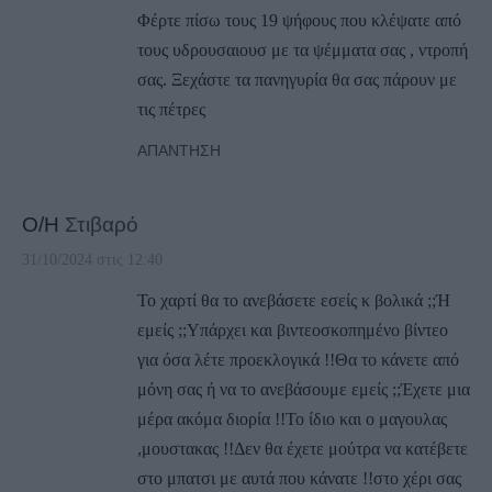
Φέρτε πίσω τους 19 ψήφους που κλέψατε από
τους υδρουσαιουσ με τα ψέμματα σας , ντροπή
σας. Ξεχάστε τα πανηγυρία θα σας πάρουν με
τις πέτρες
ΑΠΆΝΤΗΣΗ
Ο/Η
Στιβαρό
31/10/2024 στις 12:40
Το χαρτί θα το ανεβάσετε εσείς κ βολικά ;;Ή
εμείς ;;Υπάρχει και βιντεοσκοπημένο βίντεο
για όσα λέτε προεκλογικά !!Θα το κάνετε από
μόνη σας ή να το ανεβάσουμε εμείς ;;Έχετε μια
μέρα ακόμα διορία !!Το ίδιο και ο μαγουλας
,μουστακας !!Δεν θα έχετε μούτρα να κατέβετε
στο μπατσι με αυτά που κάνατε !!στο χέρι σας