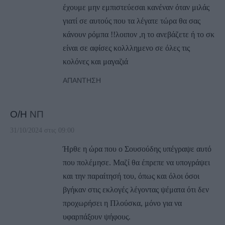
έχουμε μην εμπιστεύεσαι κανέναν όταν μιλάς
γιατί σε αυτούς που τα λέγατε τώρα θα σας
κάνουν ρόμπα !!λοιπον ,η το ανεβάζετε ή το σκ
είναι σε αφίσες κολλλημενο σε όλες τις
κολόνες και μαγαζιά
ΑΠΆΝΤΗΣΗ
Ο/Η
ΝΠ
31/10/2024 στις 09:00
Ήρθε η ώρα που ο Σουσούδης υπέγραψε αυτό
που πολέμησε. Μαζί θα έπρεπε να υπογράψει
και την παραίτησή του, όπως και όλοι όσοι
βγήκαν στις εκλογές λέγοντας ψέματα ότι δεν
προχωρήσει η Πλούσκα, μόνο για να
υφαρπάξουν ψήφους.