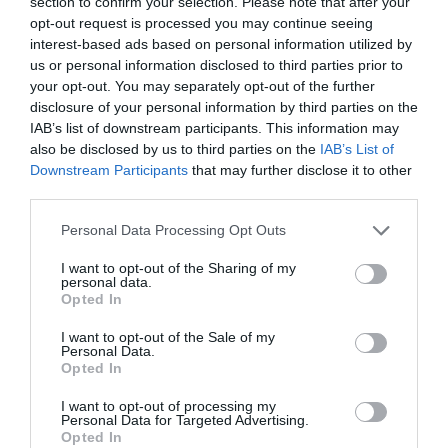
section to confirm your selection. Please note that after your
προχώρησα σε εμπεριστατωμένη Προμελέτη,
opt-out request is processed you may continue seeing
υποδεικνύοντας μέσα από χαρτογραφικά
interest-based ads based on personal information utilized by
διαγράμματα 3 εντελώς διαφορετικές – και
us or personal information disclosed to third parties prior to
your opt-out. You may separately opt-out of the further
κατά πολύ καταλληλότερες θέσεις. Αυτές ,
disclosure of your personal information by third parties on the
μαζί με άλλες 15 προτάσεις μου για Έργα
IAB’s list of downstream participants. This information may
Βιώσιμης Ανάπτυξης που χρειαζόταν η Άνδρος
also be disclosed by us to third parties on the
IAB’s List of
την παρέδωσα στον θεωρούμενο προσωπικό
Downstream Participants
that may further disclose it to other
third parties.
φίλο Θεοδόση το 2014, κατά την προεκλογική
του περίοδο ευελπιστώντας οτι θα τις λάβει
Please note that this website/app uses one or more Google
Personal Data Processing Opt Outs
services and may gather and store information including but
σοβαρά υπόψη ! Γελάστηκα όμως και αν και
not limited to your visit or usage behaviour. You may click to
I want to opt-out of the Sharing of my
τον επόμενο χρόνο προσκάλεσε την ΕΕΤΑΑ
personal data.
grant or deny consent to Google and its third-party tags to
Opted In
να κάνει Μελέτη Εκτίμησης εναλλακτικών
use your data for below specified purposes in below Google
consent section.
προτεινόμενων θέσεων , τις δικές μου τις
I want to opt-out of the Sale of my
Personal Data.
εξαφάνισε , μη προσθέτωντας τις στον φάκελο
Opted In
! Έκτοτε επακολούθησαν τα όσα γλαφυρά μας
I want to opt-out of processing my
αναφέρατε και πλέον το 1/3 των κατοίκων
Personal Data for Targeted Advertising.
Opted In
νιώθει ¨τον ουρανό να πέφτει στα κεφάλια”