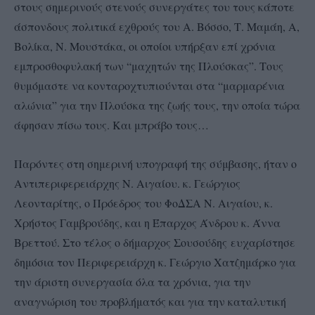
στους σημερινούς στενούς συνεργάτες του τους κάποτε
άσπονδους πολιτικά εχθρούς του Α. Βόσσο, Τ. Μαμάη, Α,
Βολίκα, Ν. Μουστάκα, οι οποίοι υπήρξαν επί χρόνια
εμπροσθοφυλακή των “μαχητών της Πλούσκας”. Τους
θυμόμαστε να κονταροχτυπιούνται στα “μαρμαρένια
αλώνια” για την Πλούσκα της ζωής τους, την οποία τώρα
άφησαν πίσω τους. Και μπράβο τους…
Παρόντες στη σημερινή υπογραφή της σύμβασης, ήταν ο
Αντιπεριφερειάρχης Ν. Αιγαίου. κ. Γεώργιος
Λεονταρίτης, ο Πρόεδρος του ΦοΔΣΑ Ν. Αιγαίου, κ.
Χρήστος Γαμβρούδης, και η Έπαρχος Άνδρου κ. Άννα
Βρεττού. Στο τέλος ο δήμαρχος Σουσούδης ευχαρίστησε
δημόσια τον Περιφερειάρχη κ. Γεώργιο Χατζημάρκο για
την άριστη συνεργασία όλα τα χρόνια, για την
αναγνώριση του προβλήματός και για την καταλυτική