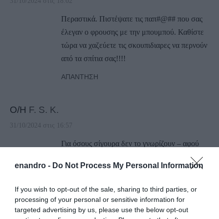
31/10/2024 στις 18:02
Περαστικά. Πιστέψατε τις παπ#@## που σας
έλεγαν ο φρουσης με την μπουμπού. Καθίστε
τώρα να χαζεύετε τις σκουπιδιαρες να περνούν
από τα σπίτια σας!!!!
ΑΠΆΝΤΗΣΗ
Ο/Η
F. S. K.
31/10/2024 στις 16:57
Για όσους σίγουρα δεν το γνωρίζουν – αφού
έντεχνα “θάφτηκε” από τον νυν και τότε (2014-
enandro -
Do Not Process My Personal Information
2019) δήμαρχο – στην αγαθή μου πρόθεση να
βοηθήσω με την επιστημονική μου γνώση
If you wish to opt-out of the sale, sharing to third parties, or
στην βέλτιστη από κάθε άποψη χωροθέτηση
processing of your personal or sensitive information for
του – αναγκαίου μετά το 2011 – νέου ΧΥΤΥ ,
targeted advertising by us, please use the below opt-out