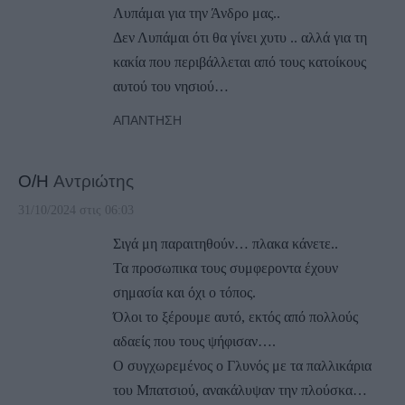
Λυπάμαι για την Άνδρο μας..
Δεν Λυπάμαι ότι θα γίνει χυτυ .. αλλά για τη
κακία που περιβάλλεται από τους κατοίκους
αυτού του νησιού…
ΑΠΆΝΤΗΣΗ
Ο/Η
Αντριώτης
31/10/2024 στις 06:03
Σιγά μη παραιτηθούν… πλακα κάνετε..
Τα προσωπικα τους συμφεροντα έχουν
σημασία και όχι ο τόπος.
Όλοι το ξέρουμε αυτό, εκτός από πολλούς
αδαείς που τους ψήφισαν….
Ο συγχωρεμένος ο Γλυνός με τα παλλικάρια
του Μπατσιού, ανακάλυψαν την πλούσκα…