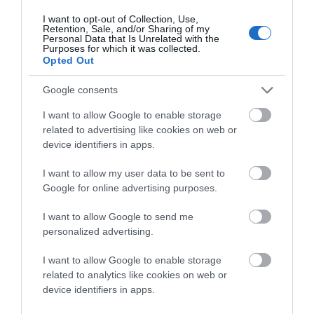
τους ! Σημειώστε επίσης οτι σύμφωνα με τις
I want to opt-out of Collection, Use,
Retention, Sale, and/or Sharing of my
πλέον πρόσφατες Ευρωπαϊκές Οδηγίες η
Personal Data that Is Unrelated with the
Purposes for which it was collected.
σύγχρονη και ορθολογικότερη μορφή δεν είναι
Opted Out
πια ο ΧΥΤΥ – Χώρος Υγειονομικής Ταφής
Απορριμμάτων – αλλά οι ΧΥΔΥ – Χώροι
Google consents
Υγειονομικής Διαχείρισης Απορριμμάτων –
I want to allow Google to enable storage
που συνεπάγονται τον δραστικό περιορισμό
related to advertising like cookies on web or
device identifiers in apps.
μέσω Ανακύκλωσης – Ανάκτησης –
Επαναχρησιμοποίησης .
I want to allow my user data to be sent to
Google for online advertising purposes.
ΑΠΆΝΤΗΣΗ
I want to allow Google to send me
personalized advertising.
Ο/Η
Μπατσαρα
I want to allow Google to enable storage
31/10/2024 στις 15:45
related to analytics like cookies on web or
Η βολικά είναι η πρώτη δημοσίευση που δεν
device identifiers in apps.
απαντάει από κάτω μπράβο δήμαρχε και δεν