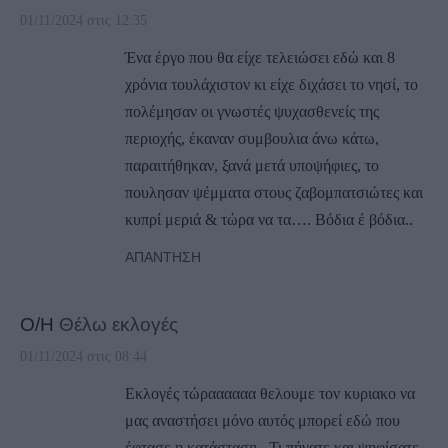
01/11/2024 στις 12:35
Ένα έργο που θα είχε τελειώσει εδώ και 8
χρόνια τουλάχιστον κι είχε διχάσει το νησί, το
πολέμησαν οι γνωστές ψυχασθενείς της
περιοχής, έκαναν συμβουλια άνω κάτω,
παραιτήθηκαν, ξανά μετά υποψήφιες, το
πουλησαν ψέμματα στους ζαβομπατσιώτες και
κυπρί μεριά & τώρα να τα…. Βόδια έ βόδια..
ΑΠΆΝΤΗΣΗ
Ο/Η
Θέλω εκλογές
01/11/2024 στις 08:44
Εκλογές τώραααααα θελουμε τον κυριακο να
μας αναστήσει μόνο αυτός μπορεί εδώ που
έφτασε η κατάσταση . Τι πήγατε και ψηφίσατε