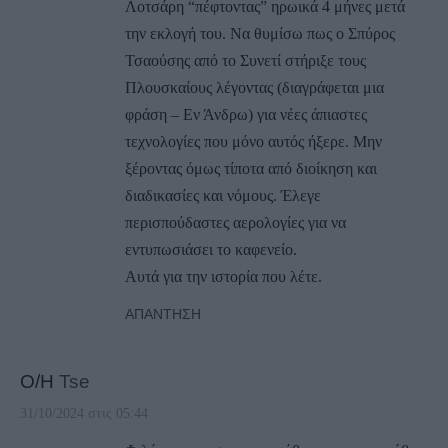
Λοτσάρη “πέφτοντας” ηρωικά 4 μήνες μετά
την εκλογή του. Να θυμίσω πως ο Σπύρος
Τσαούσης από το Συνετί στήριξε τους
Πλουσκαίους λέγοντας (διαγράφεται μια
φράση – Εν Άνδρω) για νέες άπιαστες
τεχνολογίες που μόνο αυτός ήξερε. Μην
ξέροντας όμως τίποτα από διοίκηση και
διαδικασίες και νόμους. Έλεγε
περισπούδαστες αερολογίες για να
εντυπωσιάσει το καφενείο.
Αυτά για την ιστορία που λέτε.
ΑΠΆΝΤΗΣΗ
Ο/Η
Tse
31/10/2024 στις 05:44