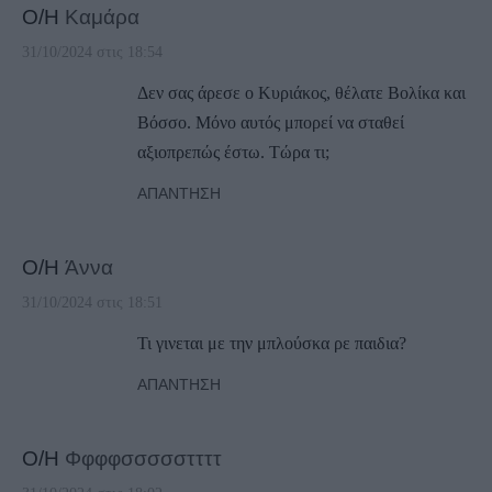
Ο/Η
Καμάρα
31/10/2024 στις 18:54
Δεν σας άρεσε ο Κυριάκος, θέλατε Βολίκα και
Βόσσο. Μόνο αυτός μπορεί να σταθεί
αξιοπρεπώς έστω. Τώρα τι;
ΑΠΆΝΤΗΣΗ
Ο/Η
Άννα
31/10/2024 στις 18:51
Τι γινεται με την μπλούσκα ρε παιδια?
ΑΠΆΝΤΗΣΗ
Ο/Η
Φφφφσσσσσττττ