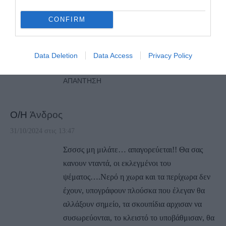
κάνει κοινοποίηση !!Δεν χρειάζεται Αννουλα
CONFIRM
μου να κάνεις ,από μακριά μυρίζει η χεσμενη
σου ποδιά !!Τωρα ξεκινάει το πάρτυ !!Οσο για
το χαρτί που γράφουν από κάτω ξέρω και εγώ
Data Deletion
Data Access
Privacy Policy
πολλά !!
ΑΠΆΝΤΗΣΗ
Ο/Η
Άνδρος
31/10/2024 στις 13:47
Σσσσς μη μιλάτε… απαγορεύεται!! Θα σας
κανουν νταντά, οι εκλεγμένοι του
ψέματος….Νερό η χωρα και τα περίχωρα δεν
έχουν, υπογράφουν πλούσκα που έλεγαν θα
αλλάξουν σημείο, τα σκουπίδια αρχισαν να
συσωρεύονται, το κλειστό το υποβάθμισαν, θα