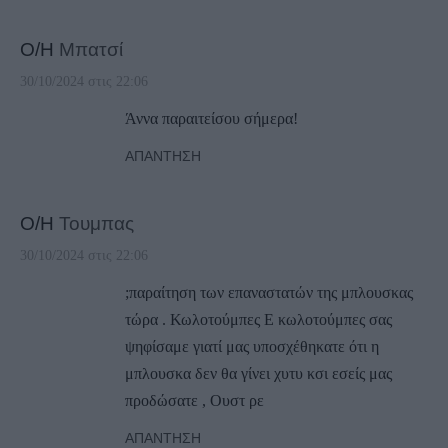
Ο/Η
Μπατσί
30/10/2024 στις 22:06
Άννα παραιτείσου σήμερα!
ΑΠΆΝΤΗΣΗ
Ο/Η
Τουμπας
30/10/2024 στις 22:06
;παραίτηση των επαναστατών της μπλουσκας
τώρα . Κωλοτούμπες Ε κωλοτούμπες σας
ψηφίσαμε γιατί μας υποσχέθηκατε ότι η
μπλουσκα δεν θα γίνει χυτυ κσι εσείς μας
προδώσατε , Ουστ ρε
ΑΠΆΝΤΗΣΗ