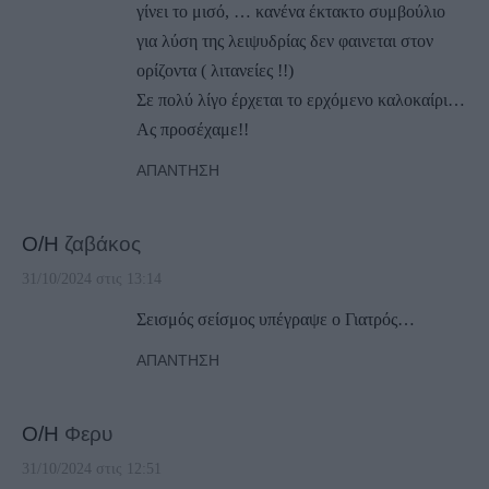
γίνει το μισό, … κανένα έκτακτο συμβούλιο
για λύση της λειψυδρίας δεν φαινεται στον
ορίζοντα ( λιτανείες !!)
Σε πολύ λίγο έρχεται το ερχόμενο καλοκαίρι…
Ας προσέχαμε!!
ΑΠΆΝΤΗΣΗ
Ο/Η
ζαβάκος
31/10/2024 στις 13:14
Σεισμός σείσμος υπέγραψε ο Γιατρός…
ΑΠΆΝΤΗΣΗ
Ο/Η
Φερυ
31/10/2024 στις 12:51