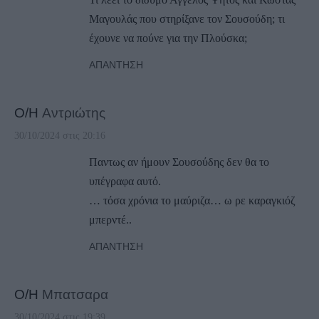
Μαγουλάς που στηρίξανε τον Σουσούδη; τι
έχουνε να πούνε για την Πλούσκα;
ΑΠΆΝΤΗΣΗ
Ο/Η
Αντριώτης
30/10/2024 στις 20:16
Παντως αν ήμουν Σουσούδης δεν θα το
υπέγραφα αυτό.
… τόσα χρόνια το μαύριζα… ω ρε καραγκιόζ
μπερντέ..
ΑΠΆΝΤΗΣΗ
Ο/Η
Μπατσαρα
30/10/2024 στις 19:39