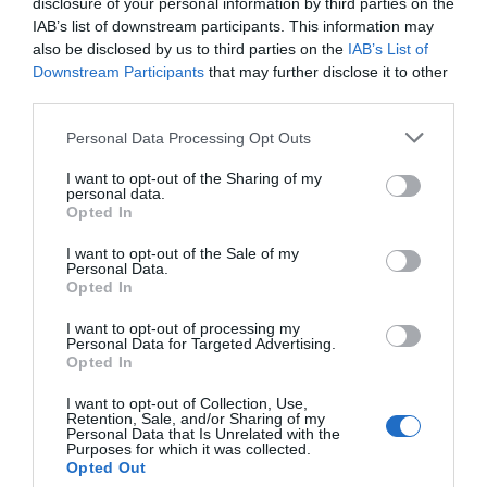
disclosure of your personal information by third parties on the
IAB’s list of downstream participants. This information may
also be disclosed by us to third parties on the
IAB’s List of
Downstream Participants
that may further disclose it to other
third parties.
Please note that this website/app uses one or more Google
Personal Data Processing Opt Outs
services and may gather and store information including but
not limited to your visit or usage behaviour. You may click to
I want to opt-out of the Sharing of my
personal data.
grant or deny consent to Google and its third-party tags to
Opted In
use your data for below specified purposes in below Google
consent section.
I want to opt-out of the Sale of my
Personal Data.
Opted In
I want to opt-out of processing my
Personal Data for Targeted Advertising.
Opted In
I want to opt-out of Collection, Use,
Retention, Sale, and/or Sharing of my
Personal Data that Is Unrelated with the
Purposes for which it was collected.
Opted Out