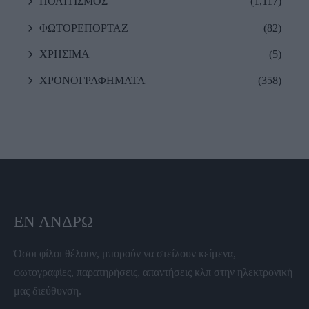
ΠΟΛΙΤΙΣΜΟΣ
(1,117)
ΦΩΤΟΡΕΠΟΡΤΑΖ
(82)
ΧΡΗΣΙΜΑ
(5)
ΧΡΟΝΟΓΡΑΦΗΜΑΤΑ
(358)
ΕΝ ΆΝΔΡΩ
Όσοι φίλοι θέλουν, μπορούν να στείλουν κείμενα,
φωτογραφίες, παρατηρήσεις, απαντήσεις κλπ στην ηλεκτρονική
μας διεύθυνση.