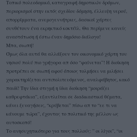
Τοπικό πολεοδομικό, καταγραφή δημοτικών δρόμων,
περιορισμοί στην εκτός σχεδίου δόμηση, έλλειψη νερού,
απορρίμματα, ανεμογεννήτριες, δασικοί χάρτες
συνθέτουν ένα εκρηκτικό κοκτέϊλ. Θα περίμενε κανείς
αναστάτωση ή έστω έναν δημόσιο διάλογο!
Μπα, σιωπή!
Όμως όλα αυτά θα αλλάξουν τον οικονομικό χάρτη του
νησιού πολύ πιο γρήγορα απ όσο “φαίνεται”! Η διοίκηση
προτρέπει σε σιωπή αφού όποιος τολμήσει να μιλήσει
χαρακτηρίζεται αντιπολιτευόμενος, αναλφάβητος, κακό
παιδί! Την ίδια στιγμή η ίδια διοίκηση “μοιράζει
καθρεφτάκια”, εξαντλείται σε διαδικαστικά θέματα,
κάνει ξεναγήσεις, “κρύβεται” πίσω απ το “εε τι να
κάνουμε τώρα”, έχοντας το πολιτικό της μέλλον ως
αυτοσκοπό!
Το ανησυχητικότερο για τους πολλούς: ” οι λίγοι”, “οι