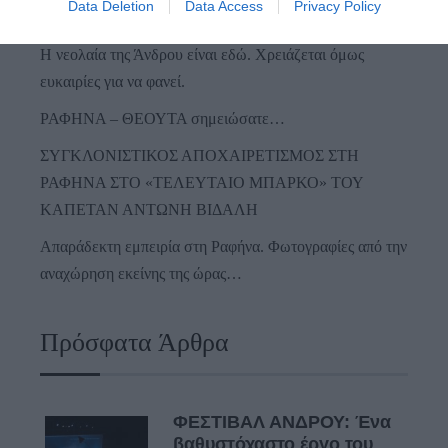
Data Deletion
Data Access
Privacy Policy
Μπέκετ
Η νεολαία της Άνδρου είναι εδώ. Χρειάζεται όμως
ευκαιρίες για να φανεί.
ΡΑΦΗΝΑ – ΘΕΟΥΤΑ σημειώσατε…
ΣΥΓΚΛΟΝΙΣΤΙΚΟΣ ΑΠΟΧΑΙΡΕΤΙΣΜΟΣ ΣΤΗ
ΡΑΦΗΝΑ ΣΤΟ «ΤΕΛΕΥΤΑΙΟ ΜΠΑΡΚΟ» ΤΟΥ
ΚΑΠΕΤΑΝ ΑΝΤΩΝΗ ΒΙΔΑΛΗ
Απαράδεκτη εμπειρία στη Ραφήνα. Φωτογραφίες από την
αναχώρηση εκείνης της ώρας…
Πρόσφατα Άρθρα
ΦΕΣΤΙΒΑΛ ΑΝΔΡΟΥ: Ένα
βαθυστόχαστο έργο του