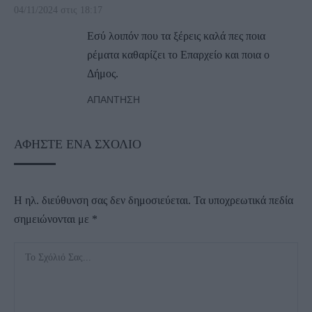
04/11/2024 στις 18:17
Εσύ λοιπόν που τα ξέρεις καλά πες ποια
ρέματα καθαρίζει το Επαρχείο και ποια ο
Δήμος.
ΑΠΆΝΤΗΣΗ
ΑΦΉΣΤΕ ΈΝΑ ΣΧΌΛΙΟ
Η ηλ. διεύθυνση σας δεν δημοσιεύεται.
Τα υποχρεωτικά πεδία
σημειώνονται με
*