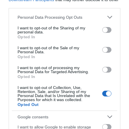
third parties.
Please note that this website/app uses one or more Google
Personal Data Processing Opt Outs
services and may gather and store information including but
not limited to your visit or usage behaviour. You may click to
I want to opt-out of the Sharing of my
personal data.
grant or deny consent to Google and its third-party tags to
Opted In
use your data for below specified purposes in below Google
consent section.
I want to opt-out of the Sale of my
Personal Data.
Opted In
Προτεινόμενα άρθρα
I want to opt-out of processing my
Personal Data for Targeted Advertising.
Opted In
I want to opt-out of Collection, Use,
ΦΕΣΤΙΒΑΛ ΑΝΔΡΟΥ: Ένα βαθυστόχαστο έργο του
Retention, Sale, and/or Sharing of my
Μπέκετ
Personal Data that Is Unrelated with the
Purposes for which it was collected.
Opted Out
Η νεολαία της Άνδρου είναι εδώ. Χρειάζεται όμως
ευκαιρίες για να φανεί.
Google consents
ΡΑΦΗΝΑ – ΘΕΟΥΤΑ σημειώσατε…
I want to allow Google to enable storage