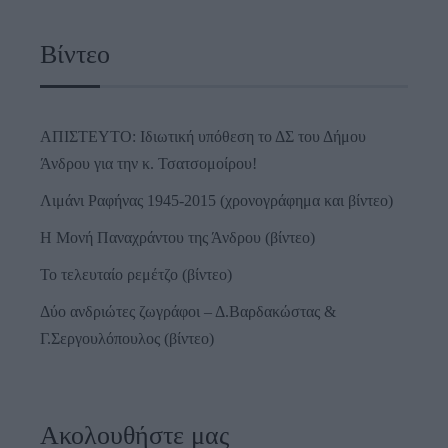
Βίντεο
ΑΠΙΣΤΕΥΤΟ: Ιδιωτική υπόθεση το ΔΣ του Δήμου
Άνδρου για την κ. Τσατσομοίρου!
Λιμάνι Ραφήνας 1945-2015 (χρονογράφημα και βίντεο)
Η Μονή Παναχράντου της Άνδρου (βίντεο)
Το τελευταίο ρεμέτζο (βίντεο)
Δύο ανδριώτες ζωγράφοι – Δ.Βαρδακώστας &
Γ.Σεργουλόπουλος (βίντεο)
Ακολουθήστε μας