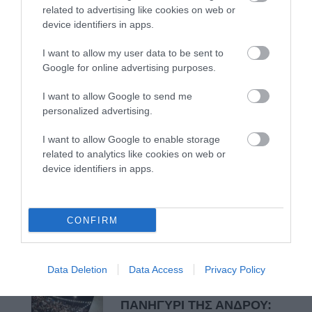
related to advertising like cookies on web or
ΣΥΓΚΛΟΝΙΣΤΙΚΟΣ ΑΠΟΧΑΙΡΕΤΙΣΜΟΣ ΣΤΗ
device identifiers in apps.
ΡΑΦΗΝΑ ΣΤΟ «ΤΕΛΕΥΤΑΙΟ ΜΠΑΡΚΟ» ΤΟΥ
ΚΑΠΕΤΑΝ ΑΝΤΩΝΗ ΒΙΔΑΛΗ
I want to allow my user data to be sent to
Google for online advertising purposes.
Απαράδεκτη εμπειρία στη Ραφήνα. Φωτογραφίες από την
I want to allow Google to send me
αναχώρηση εκείνης της ώρας…
personalized advertising.
I want to allow Google to enable storage
Πρόσφατα Άρθρα
related to analytics like cookies on web or
device identifiers in apps.
ΦΕΣΤΙΒΑΛ ΑΝΔΡΟΥ: Ένα
βαθυστόχαστο έργο του
CONFIRM
Μπέκετ
07/08/2026
Data Deletion
Data Access
Privacy Policy
ΤΟ ΜΕΓΑΛΥΤΕΡΟ
ΠΑΝΗΓΥΡΙ ΤΗΣ ΑΝΔΡΟΥ: