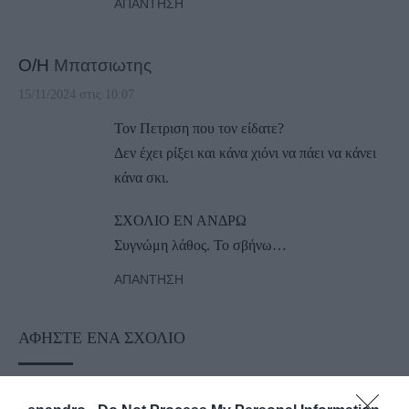
ΑΠΆΝΤΗΣΗ
Ο/Η
Μπατσιωτης
15/11/2024 στις 10:07
Τον Πετριση που τον είδατε?
Δεν έχει ρίξει και κάνα χιόνι να πάει να κάνει
κάνα σκι.
ΣΧΟΛΙΟ ΕΝ ΑΝΔΡΩ
Συγνώμη λάθος. Το σβήνω…
ΑΠΆΝΤΗΣΗ
ΑΦΉΣΤΕ ΈΝΑ ΣΧΌΛΙΟ