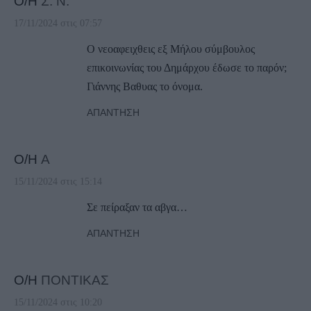
Ο/Η
Σ. Ν.
17/11/2024 στις 07:57
Ο νεοαφειχθεις εξ Μήλου σύμβουλος
επικοινωνίας του Δημάρχου έδωσε το παρόν;
Γιάννης Βαθυας το όνομα.
ΑΠΆΝΤΗΣΗ
Ο/Η
Α
15/11/2024 στις 15:14
Σε πείραξαν τα αβγα…
ΑΠΆΝΤΗΣΗ
Ο/Η
ΠΟΝΤΙΚΑΣ
15/11/2024 στις 10:20