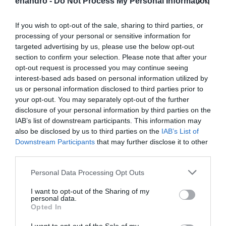
enandro -
Do Not Process My Personal Information
Η ηλ. διεύθυνση σας δεν δημοσιεύεται.
Τα υποχρεωτικά πεδία
σημειώνονται με
*
If you wish to opt-out of the sale, sharing to third parties, or
processing of your personal or sensitive information for
targeted advertising by us, please use the below opt-out
section to confirm your selection. Please note that after your
opt-out request is processed you may continue seeing
interest-based ads based on personal information utilized by
us or personal information disclosed to third parties prior to
your opt-out. You may separately opt-out of the further
disclosure of your personal information by third parties on the
IAB’s list of downstream participants. This information may
also be disclosed by us to third parties on the
IAB’s List of
Downstream Participants
that may further disclose it to other
third parties.
Please note that this website/app uses one or more Google
Personal Data Processing Opt Outs
services and may gather and store information including but
not limited to your visit or usage behaviour. You may click to
I want to opt-out of the Sharing of my
personal data.
grant or deny consent to Google and its third-party tags to
Αποθήκευσε το όνομά μου, email, και τον ιστότοπο μου σε
Opted In
use your data for below specified purposes in below Google
αυτόν τον πλοηγό για την επόμενη φορά που θα σχολιάσω.
consent section.