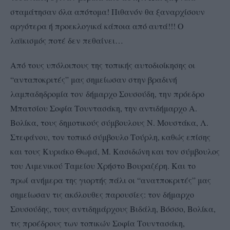
σταμάτησαν όλα απότομα! Πιθανόν θα ξαναρχίσουν
αργότερα ή προεκλογικά κάποια από αυτά!!! Ο
λαϊκισμός ποτέ δεν πεθαίνει…
Από τους υπόλοιπους της τοπικής αυτοδιοίκησης οι
“ανταποκριτές” μας σημείωσαν στην βραδινή
λαμπαδηδρομία τον δήμαρχο Σουσούδη, την πρόεδρο
Μπατσίου Σοφία Τουντασάκη, την αντιδήμαρχο Α.
Βολίκα, τους δημοτικούς σύμβουλους Ν. Μουστάκα, Λ.
Στεφάνου, τον τοπικό σύμβουλο Τούρλη, καθώς επίσης
και τους Κυριάκο Θωμά, Μ. Κασιδώνη και τον σύμβουλος
του Λιμενικού Ταμείου Χρήστο Βουραζέρη. Και το
πρωί
ανήμερα της γιορτής πάλι οι “ανατποκριτές” μας
σημείωσαν τις ακόλουθες παρουσίες: τον δήμαρχο
Σουσούδης, τους αντιδημάρχους Βιδάλη, Βόσσο, Βολίκα,
τις προέδρους των τοπικών Σοφία Τουντασάκη,