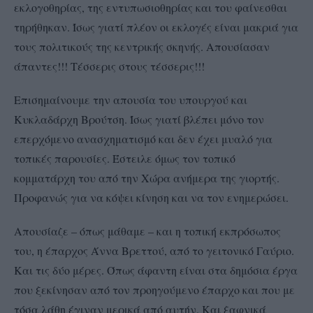
εκλογοθηρίας, της εντυπωσιοθηρίας και του φαίνεσθαι
τηρήθηκαν. Ίσως γιατί πλέον οι εκλογές είναι μακριά για
τους πολιτικούς της κεντρικής σκηνής. Απουσίασαν
άπαντες!!! Τέσσερις στους τέσσερις!!!
Επισημαίνουμε την απουσία του υπουργού και
Κυκλαδάρχη Βρούτση. Ίσως γιατί βλέπει μόνο τον
επερχόμενο ανασχηματισμό και δεν έχει μυαλό για
τοπικές παρουσίες. Έστειλε όμως τον τοπικό
κομματάρχη του από την Χώρα ανήμερα της γιορτής.
Προφανώς για να κόψει κίνηση και να τον ενημερώσει.
Απουσίαζε – όπως μάθαμε – και η τοπική εκπρόσωπος
του, η έπαρχος Άννα Βρεττού, από το γειτονικό Γαύριο.
Και τις δύο μέρες. Όπως άφαντη είναι στα δημόσια έργα
που ξεκίνησαν από τον προηγούμενο έπαρχο και που με
τόσα λάθη έγιναν μερικά από αυτήν. Και ξαφνικά