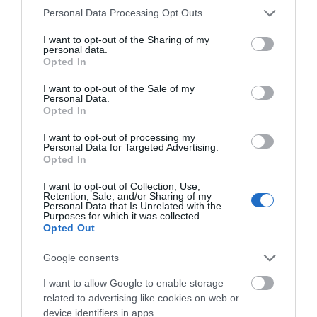
Please note that this website/app uses one or more Google
Personal Data Processing Opt Outs
services and may gather and store information including but
not limited to your visit or usage behaviour. You may click to
I want to opt-out of the Sharing of my
personal data.
grant or deny consent to Google and its third-party tags to
Opted In
use your data for below specified purposes in below Google
consent section.
I want to opt-out of the Sale of my
Personal Data.
Αποθήκευσε το όνομά μου, email, και τον ιστότοπο μου σε
Opted In
αυτόν τον πλοηγό για την επόμενη φορά που θα σχολιάσω.
I want to opt-out of processing my
Personal Data for Targeted Advertising.
Opted In
I want to opt-out of Collection, Use,
Retention, Sale, and/or Sharing of my
Personal Data that Is Unrelated with the
Purposes for which it was collected.
Opted Out
Google consents
I want to allow Google to enable storage
related to advertising like cookies on web or
device identifiers in apps.