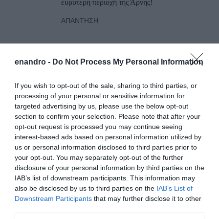
ευρύτερη περιοχή της Άρνης!
ΑΠΆΝΤΗΣΗ
ΑΦΉΣΤΕ ΈΝΑ ΣΧΌΛΙΟ
enandro -
Do Not Process My Personal Information
If you wish to opt-out of the sale, sharing to third parties, or
Η ηλ. διεύθυνση σας δεν δημοσιεύεται.
Τα υποχρεωτικά πεδία
processing of your personal or sensitive information for
σημειώνονται με
*
targeted advertising by us, please use the below opt-out
section to confirm your selection. Please note that after your
opt-out request is processed you may continue seeing
interest-based ads based on personal information utilized by
us or personal information disclosed to third parties prior to
your opt-out. You may separately opt-out of the further
disclosure of your personal information by third parties on the
IAB’s list of downstream participants. This information may
also be disclosed by us to third parties on the
IAB’s List of
Downstream Participants
that may further disclose it to other
third parties.