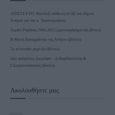
ΑΠΙΣΤΕΥΤΟ: Ιδιωτική υπόθεση το ΔΣ του Δήμου
Άνδρου για την κ. Τσατσομοίρου!
Λιμάνι Ραφήνας 1945-2015 (χρονογράφημα και βίντεο)
Η Μονή Παναχράντου της Άνδρου (βίντεο)
Το τελευταίο ρεμέτζο (βίντεο)
Δύο ανδριώτες ζωγράφοι – Δ.Βαρδακώστας &
Γ.Σεργουλόπουλος (βίντεο)
Ακολουθήστε μας